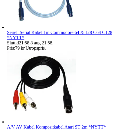
Seriell Serial Kabel 1m Commodore 64 & 128 C64 C128
*NYTT*
Sluttid
21:58
8 aug 21:58
.
Pris:
79 kr
,
Utropspris
.
A/V AV Kabel Kompositkabel Atari ST 2m *NYTT*