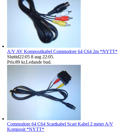
A/V AV Kompositkabel Commodore 64 C64 2m *NYTT*
Sluttid
22:05
8 aug 22:05
.
Pris:
89 kr
,
Ledande bud
.
Commodore 64 C64 Scartkabel Scart Kabel 2 meter A/V
Komposit *NYTT*