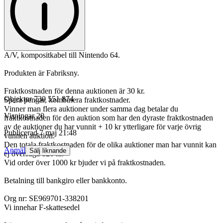
A/V, kompositkabel till Nintendo 64.
Produkten är Fabriksny.
Fraktkostnaden för denna auktionen är 30 kr.
Objektnr
730 551 874
Spara pengar, kombinera fraktkostnader.
Vinner man flera auktioner under samma dag betalar du
Visningar
20
fraktkostnaden för den auktion som har den dyraste fraktkostnaden
av de auktioner du har vunnit + 10 kr ytterligare för varje övrig
Publicerad
7 maj 21:48
vunnen auktion.
Den totala fraktkostnaden för de olika auktioner man har vunnit kan
Anmäl
Sälj liknande
ej överstiga 120 kr.
Vid order över 1000 kr bjuder vi på fraktkostnaden.
Betalning till bankgiro eller bankkonto.
Org nr: SE969701-338201
Vi innehar F-skattesedel