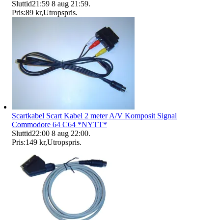
Sluttid
21:59
8 aug 21:59
.
Pris:
89 kr
,
Utropspris
.
Scartkabel Scart Kabel 2 meter A/V Komposit Signal
Commodore 64 C64 *NYTT*
Sluttid
22:00
8 aug 22:00
.
Pris:
149 kr
,
Utropspris
.