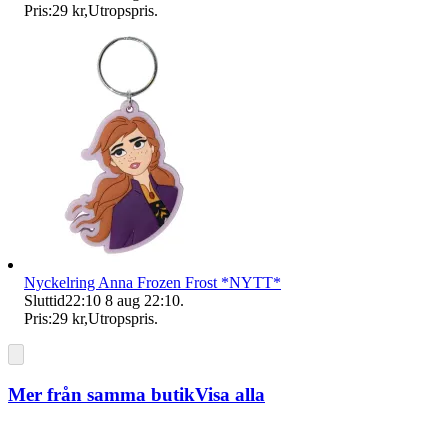
Pris:
29 kr
,
Utropspris
.
Nyckelring Anna Frozen Frost *NYTT*
Sluttid
22:10
8 aug 22:10
.
Pris:
29 kr
,
Utropspris
.
Mer från samma butik
Visa alla