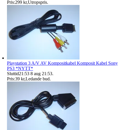
Pris:
299 kr
,
Utropspris
.
Playstation 3 A/V AV Kompositkabel Komposit Kabel Sony
PS3 *NYTT*
Sluttid
21:53
8 aug 21:53
.
Pris:
39 kr
,
Ledande bud
.