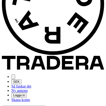
SEK
Så funkar det
Ny annons
Logga in
Skapa konto