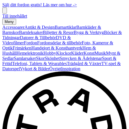
Sälj ditt fordon gratis! Läs mer om hur ->
Till innehållet
Meny
Accessoarer
Antikt & Design
Barnartiklar
Barnkläder &
Barnskor
Barnleksaker
Biljetter & Resor
Bygg & Verktyg
Böcker &
Tidningar
Datorer & Tillbehör
DVD &
Videofilmer
Fordon
Fordonsdelar & tillbehör
Foto, Kameror &
Optik
Frimärken
Handgjort & Konsthantverk
Hem &
Hushåll
Hemelektronik
Hobby
Klockor
Kläder
Konst
Musik
Mynt &
Sedlar
Samlarsaker
Skor
Skönhet
Smycken & Ädelstenar
Sport &
Fritid
Telefoni, Tablets & Wearables
Trädgård & Växter
TV-spel &
Datorspel
Vykort & Bilder
Övrigt
Inspiration