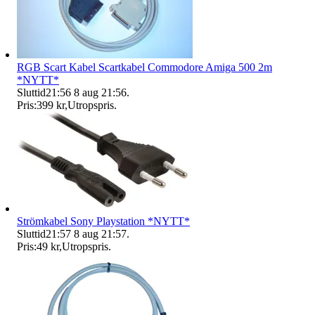
RGB Scart Kabel Scartkabel Commodore Amiga 500 2m
*NYTT*
Sluttid
21:56
8 aug 21:56
.
Pris:
399 kr
,
Utropspris
.
Strömkabel Sony Playstation *NYTT*
Sluttid
21:57
8 aug 21:57
.
Pris:
49 kr
,
Utropspris
.