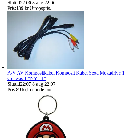
Sluttid
22:06
8 aug 22:06
.
Pris:
139 kr
,
Utropspris
.
A/V AV Kompositkabel Komposit Kabel Sega Megadrive 1
Genesis 1 *NYTT*
Sluttid
22:07
8 aug 22:07
.
Pris:
89 kr
,
Ledande bud
.