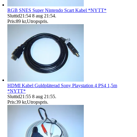
RGB SNES Super Nintendo Scart Kabel *NYTT*
Sluttid
21:54
8 aug 21:54
.
Pris:
89 kr
,
Utropspris
.
HDMI Kabel Guldpläterad Sony Playstation 4 PS4 1,5m
*NYTT*
Sluttid
21:55
8 aug 21:55
.
Pris:
39 kr
,
Utropspris
.