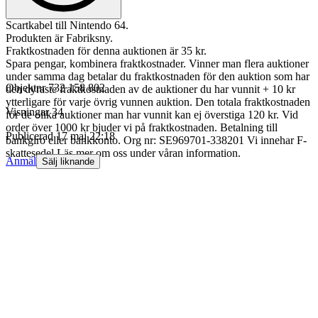
Scartkabel till Nintendo 64.
Produkten är Fabriksny.
Fraktkostnaden för denna auktionen är 35 kr.
Spara pengar, kombinera fraktkostnader. Vinner man flera auktioner
under samma dag betalar du fraktkostnaden för den auktion som har
Objektnr
732 158 802
den dyraste fraktkostnaden av de auktioner du har vunnit + 10 kr
ytterligare för varje övrig vunnen auktion. Den totala fraktkostnaden
Visningar
34
för de olika auktioner man har vunnit kan ej överstiga 120 kr. Vid
order över 1000 kr bjuder vi på fraktkostnaden. Betalning till
Publicerad
17 maj 22:18
bankgiro eller bankkonto. Org nr: SE969701-338201 Vi innehar F-
skattesedel Läs mer om oss under våran information.
Anmäl
Sälj liknande