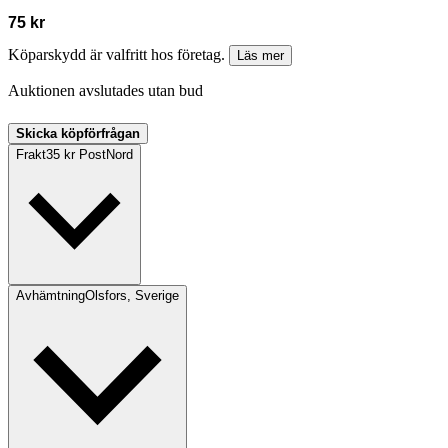
75 kr
Köparskydd är valfritt hos företag.
Läs mer
Auktionen avslutades utan bud
Skicka köpförfrågan
Frakt
35 kr PostNord
Avhämtning
Olsfors, Sverige