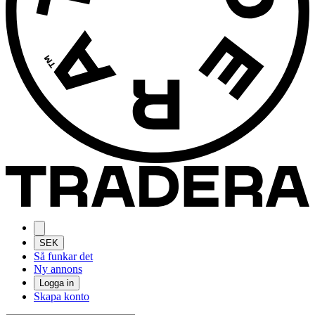
SEK
Så funkar det
Ny annons
Logga in
Skapa konto