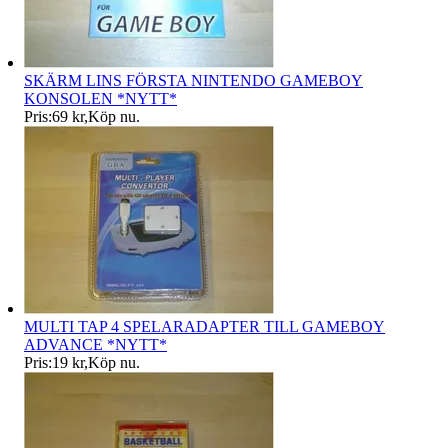
SKÄRM LINS FÖRSTA NINTENDO GAMEBOY
KONSOLEN *NYTT*
Pris:
69 kr
,
Köp nu
.
MULTI TAP 4 SPELARADAPTER TILL GAMEBOY
ADVANCE *NYTT*
Pris:
19 kr
,
Köp nu
.