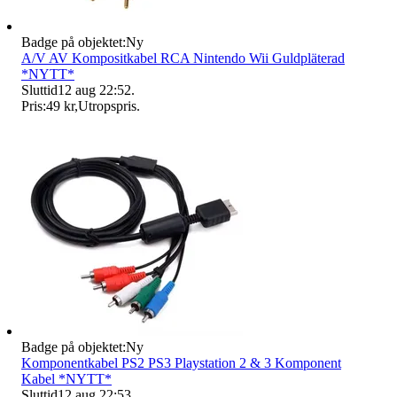
Badge på objektet:
Ny
A/V AV Kompositkabel RCA Nintendo Wii Guldpläterad
*NYTT*
Sluttid
12 aug 22:52
.
Pris:
49 kr
,
Utropspris
.
Badge på objektet:
Ny
Komponentkabel PS2 PS3 Playstation 2 & 3 Komponent
Kabel *NYTT*
Sluttid
12 aug 22:53
.