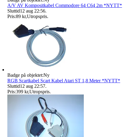
A/V AV Kompositkabel Commodore 64 C64 2m *NYTT*
Sluttid
12 aug 22:56
.
Pris:
89 kr
,
Utropspris
.
Badge på objektet:
Ny
RGB Scartkabel Scart Kabel Atari ST 1,8 Meter *NYTT*
Sluttid
12 aug 22:57
.
Pris:
399 kr
,
Utropspris
.