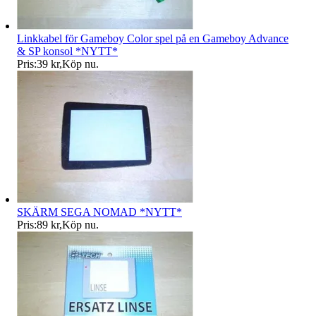
Linkkabel för Gameboy Color spel på en Gameboy Advance
& SP konsol *NYTT*
Pris:
39 kr
,
Köp nu
.
SKÄRM SEGA NOMAD *NYTT*
Pris:
89 kr
,
Köp nu
.