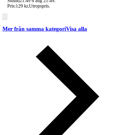
Sluttid
21:49
6 aug 21:49
.
Pris:
129 kr
,
Utropspris
.
Mer från samma kategori
Visa alla