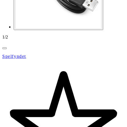
1
/
2
Spelfyndet