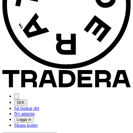
SEK
Så funkar det
Ny annons
Logga in
Skapa konto