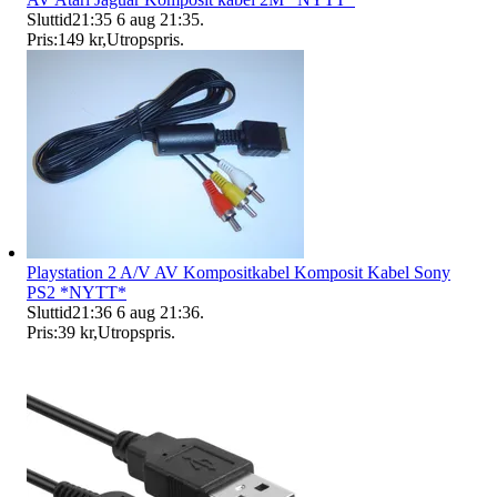
Sluttid
21:35
6 aug 21:35
.
Pris:
149 kr
,
Utropspris
.
Playstation 2 A/V AV Kompositkabel Komposit Kabel Sony
PS2 *NYTT*
Sluttid
21:36
6 aug 21:36
.
Pris:
39 kr
,
Utropspris
.