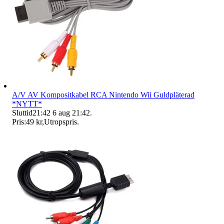
A/V AV Kompositkabel RCA Nintendo Wii Guldpläterad
*NYTT*
Sluttid
21:42
6 aug 21:42
.
Pris:
49 kr
,
Utropspris
.