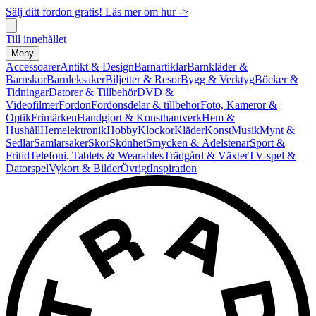
Sälj ditt fordon gratis! Läs mer om hur ->
Till innehållet
Meny
Accessoarer
Antikt & Design
Barnartiklar
Barnkläder &
Barnskor
Barnleksaker
Biljetter & Resor
Bygg & Verktyg
Böcker &
Tidningar
Datorer & Tillbehör
DVD &
Videofilmer
Fordon
Fordonsdelar & tillbehör
Foto, Kameror &
Optik
Frimärken
Handgjort & Konsthantverk
Hem &
Hushåll
Hemelektronik
Hobby
Klockor
Kläder
Konst
Musik
Mynt &
Sedlar
Samlarsaker
Skor
Skönhet
Smycken & Ädelstenar
Sport &
Fritid
Telefoni, Tablets & Wearables
Trädgård & Växter
TV-spel &
Datorspel
Vykort & Bilder
Övrigt
Inspiration