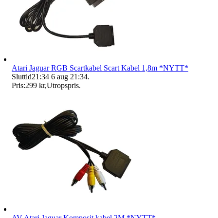
Atari Jaguar RGB Scartkabel Scart Kabel 1,8m *NYTT*
Sluttid
21:34
6 aug 21:34
.
Pris:
299 kr
,
Utropspris
.
AV Atari Jaguar Komposit kabel 2M *NYTT*