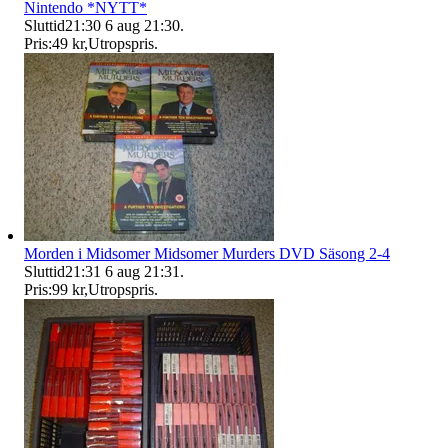
Nintendo *NYTT*
Sluttid
21:30
6 aug 21:30
.
Pris:
49 kr
,
Utropspris
.
Morden i Midsomer Midsomer Murders DVD Säsong 2-4
Sluttid
21:31
6 aug 21:31
.
Pris:
99 kr
,
Utropspris
.