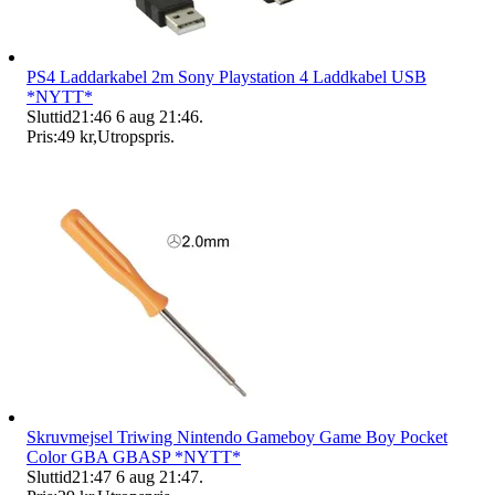
PS4 Laddarkabel 2m Sony Playstation 4 Laddkabel USB
*NYTT*
Sluttid
21:46
6 aug 21:46
.
Pris:
49 kr
,
Utropspris
.
Skruvmejsel Triwing Nintendo Gameboy Game Boy Pocket
Color GBA GBASP *NYTT*
Sluttid
21:47
6 aug 21:47
.