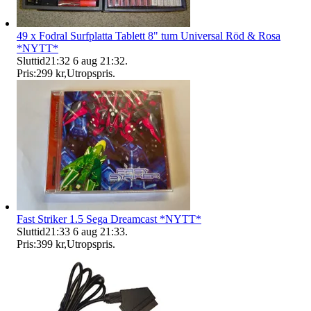
49 x Fodral Surfplatta Tablett 8" tum Universal Röd & Rosa
*NYTT*
Sluttid
21:32
6 aug 21:32
.
Pris:
299 kr
,
Utropspris
.
Fast Striker 1.5 Sega Dreamcast *NYTT*
Sluttid
21:33
6 aug 21:33
.
Pris:
399 kr
,
Utropspris
.