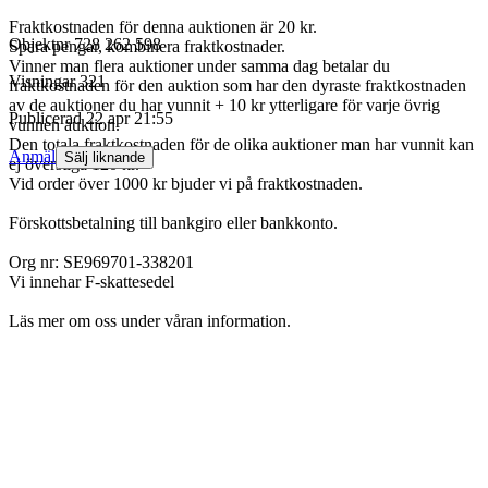
Fraktkostnaden för denna auktionen är 20 kr.
Objektnr
728 262 598
Spara pengar, kombinera fraktkostnader.
Vinner man flera auktioner under samma dag betalar du
Visningar
321
fraktkostnaden för den auktion som har den dyraste fraktkostnaden
av de auktioner du har vunnit + 10 kr ytterligare för varje övrig
Publicerad
22 apr 21:55
vunnen auktion.
Den totala fraktkostnaden för de olika auktioner man har vunnit kan
Anmäl
Sälj liknande
ej överstiga 120 kr.
Vid order över 1000 kr bjuder vi på fraktkostnaden.
Förskottsbetalning till bankgiro eller bankkonto.
Org nr: SE969701-338201
Vi innehar F-skattesedel
Läs mer om oss under våran information.