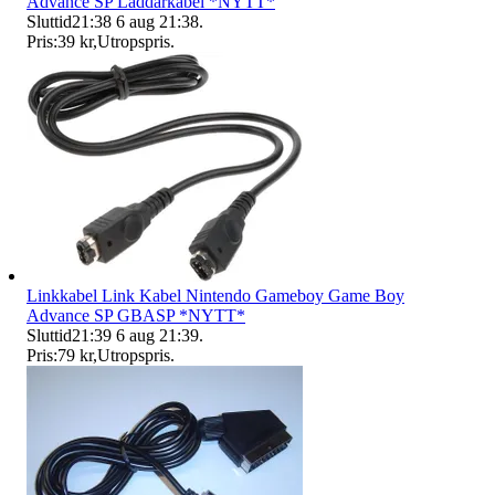
Advance SP Laddarkabel *NYTT*
Sluttid
21:38
6 aug 21:38
.
Pris:
39 kr
,
Utropspris
.
Linkkabel Link Kabel Nintendo Gameboy Game Boy
Advance SP GBASP *NYTT*
Sluttid
21:39
6 aug 21:39
.
Pris:
79 kr
,
Utropspris
.