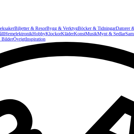
eksaker
Biljetter & Resor
Bygg & Verktyg
Böcker & Tidningar
Datorer &
ll
Hemelektronik
Hobby
Klockor
Kläder
Konst
Musik
Mynt & Sedlar
Saml
 Bilder
Övrigt
Inspiration