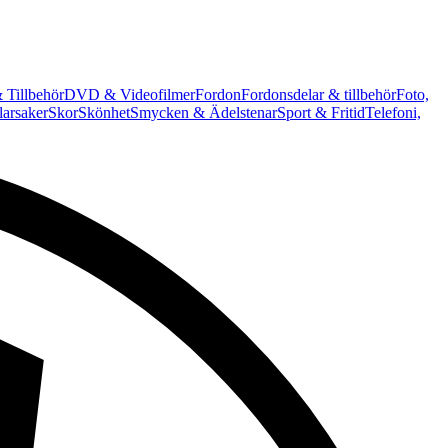
 Tillbehör
DVD & Videofilmer
Fordon
Fordonsdelar & tillbehör
Foto,
arsaker
Skor
Skönhet
Smycken & Ädelstenar
Sport & Fritid
Telefoni,