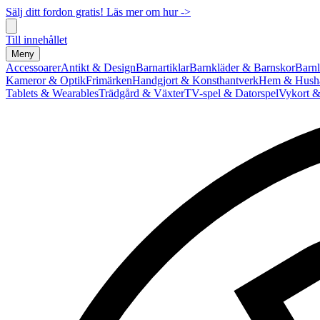
Sälj ditt fordon gratis! Läs mer om hur ->
Till innehållet
Meny
Accessoarer
Antikt & Design
Barnartiklar
Barnkläder & Barnskor
Barnl
Kameror & Optik
Frimärken
Handgjort & Konsthantverk
Hem & Hushå
Tablets & Wearables
Trädgård & Växter
TV-spel & Datorspel
Vykort &