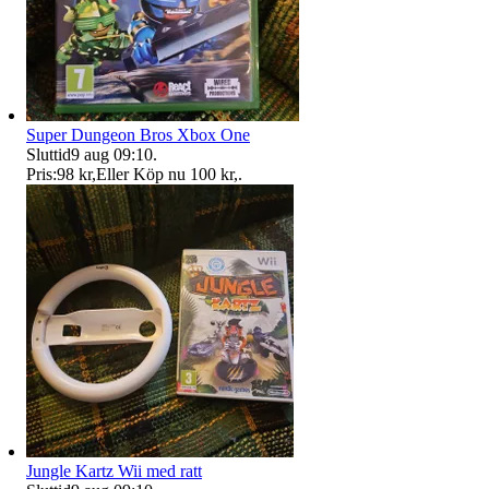
Super Dungeon Bros Xbox One
Sluttid
9 aug 09:10
.
Pris:
98 kr
,
Eller Köp nu
100 kr
,
.
Jungle Kartz Wii med ratt