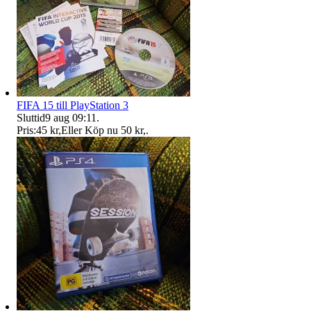
FIFA 15 till PlayStation 3
Sluttid
9 aug 09:11
.
Pris:
45 kr
,
Eller Köp nu
50 kr
,
.