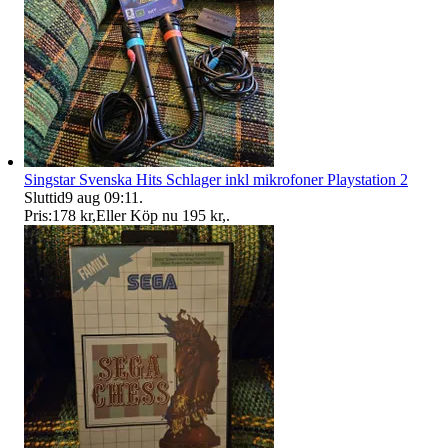
Singstar Svenska Hits Schlager inkl mikrofoner Playstation 2
Sluttid
9 aug 09:11
.
Pris:
178 kr
,
Eller Köp nu
195 kr
,
.