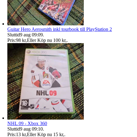
Guitar Hero Aerosmith inkl tourbook till PlayStation 2
Sluttid
9 aug 09:09
.
Pris:
98 kr
,
Eller Köp nu
100 kr
,
.
NHL 09 - Xbox 360
Sluttid
9 aug 09:10
.
Pris:
13 kr
,
Eller Köp nu
15 kr
,
.