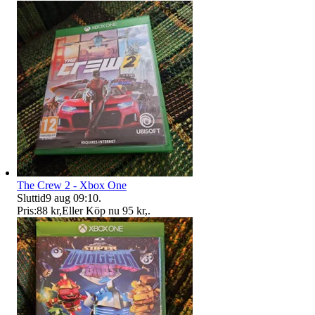
The Crew 2 - Xbox One
Sluttid
9 aug 09:10
.
Pris:
88 kr
,
Eller Köp nu
95 kr
,
.