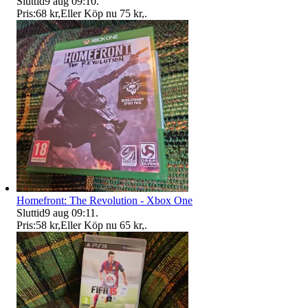
Sluttid
9 aug 09:10
.
Pris:
68 kr
,
Eller Köp nu
75 kr
,
.
Homefront: The Revolution - Xbox One
Sluttid
9 aug 09:11
.
Pris:
58 kr
,
Eller Köp nu
65 kr
,
.