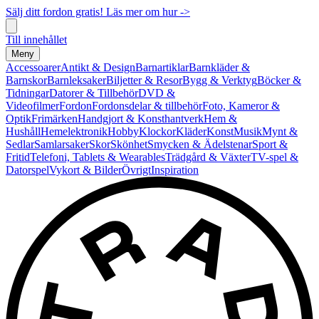
Sälj ditt fordon gratis! Läs mer om hur ->
Till innehållet
Meny
Accessoarer
Antikt & Design
Barnartiklar
Barnkläder &
Barnskor
Barnleksaker
Biljetter & Resor
Bygg & Verktyg
Böcker &
Tidningar
Datorer & Tillbehör
DVD &
Videofilmer
Fordon
Fordonsdelar & tillbehör
Foto, Kameror &
Optik
Frimärken
Handgjort & Konsthantverk
Hem &
Hushåll
Hemelektronik
Hobby
Klockor
Kläder
Konst
Musik
Mynt &
Sedlar
Samlarsaker
Skor
Skönhet
Smycken & Ädelstenar
Sport &
Fritid
Telefoni, Tablets & Wearables
Trädgård & Växter
TV-spel &
Datorspel
Vykort & Bilder
Övrigt
Inspiration