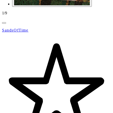
1
/
9
SandsOfTime