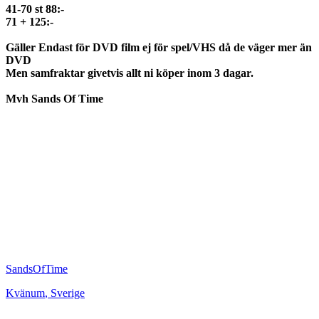
41-70 st 88:-
71 + 125:-
Gäller Endast för DVD film ej för spel/VHS då de väger mer än
DVD
Men samfraktar givetvis allt ni köper inom 3 dagar.
Mvh Sands Of Time
SandsOfTime
Kvänum
,
Sverige