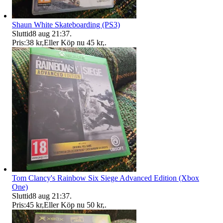
Shaun White Skateboarding (PS3)
Sluttid
8 aug 21:37
.
Pris:
38 kr
,
Eller Köp nu
45 kr
,
.
Tom Clancy's Rainbow Six Siege Advanced Edition (Xbox
One)
Sluttid
8 aug 21:37
.
Pris:
45 kr
,
Eller Köp nu
50 kr
,
.