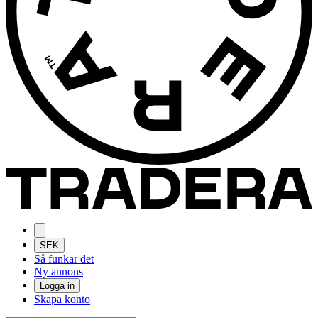
SEK
Så funkar det
Ny annons
Logga in
Skapa konto