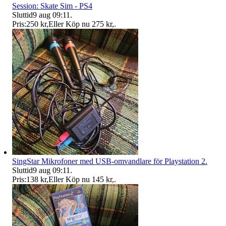
Session: Skate Sim - PS4
Sluttid
9 aug 09:11
.
Pris:
250 kr
,
Eller Köp nu
275 kr
,
.
SingStar Mikrofoner med USB-omvandlare för Playstation 2.
Sluttid
9 aug 09:11
.
Pris:
138 kr
,
Eller Köp nu
145 kr
,
.