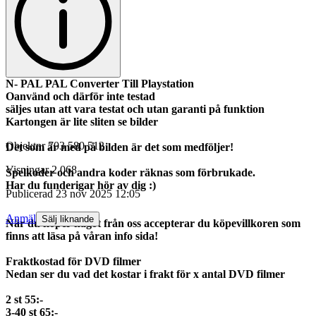
N- PAL
PAL Converter Till Playstation
Oanvänd och därför inte testad
säljes utan att vara testat och utan garanti på funktion
Kartongen är lite sliten se bilder
Objektnr
703 580 512
Det som är med på bilden är det som medföljer!
Visningar
2 068
Spelkoder och andra koder räknas som förbrukade.
Har du funderigar hör av dig :)
Publicerad
23 nov 2025 12:05
Anmäl
Sälj liknande
När du köper något från oss accepterar du köpevillkoren som
finns att läsa på våran info sida!
Fraktkostad för DVD filmer
Nedan ser du vad det kostar i frakt för x antal DVD filmer
2 st 55:-
3-40 st 65:-