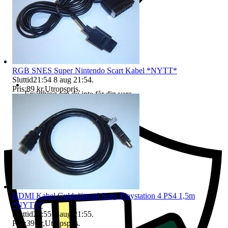
RGB SNES Super Nintendo Scart Kabel *NYTT*
Sluttid
21:54
8 aug 21:54
.
Pris:
89 kr
,
Utropspris
.
Ersättning om du inte får din vara
HDMI Kabel Guldpläterad Sony Playstation 4 PS4 1,5m
*NYTT*
Sluttid
21:55
8 aug 21:55
.
Pris:
39 kr
,
Utropspris
.