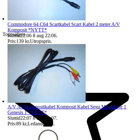
Commodore 64 C64 Scartkabel Scart Kabel 2 meter A/V
Komposit *NYTT*
Toppsäljare
Sluttid
22:06
8 aug 22:06
.
Pris:
139 kr
,
Utropspris
.
A/V AV Kompositkabel Komposit Kabel Sega Megadrive 1
Genesis 1 *NYTT*
Sluttid
22:07
8 aug 22:07
.
Pris:
89 kr
,
Ledande bud
.