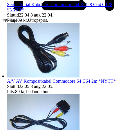
Seriell Serial Kabel 2m Commodore 64 & 128 C64 C128
*NYTT*
Sluttid
22:04
8 aug 22:04
.
Pris:
109 kr
,
Utropspris
.
Företag
A/V AV Kompositkabel Commodore 64 C64 2m *NYTT*
Sluttid
22:05
8 aug 22:05
.
Pris:
89 kr
,
Ledande bud
.