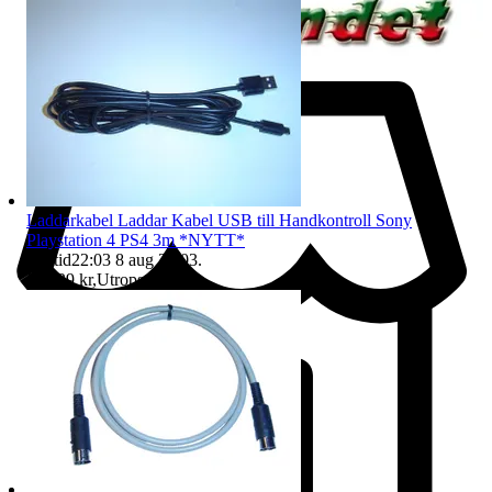
Laddarkabel Laddar Kabel USB till Handkontroll Sony
Playstation 4 PS4 3m *NYTT*
Sluttid
22:03
8 aug 22:03
.
Pris:
39 kr
,
Utropspris
.