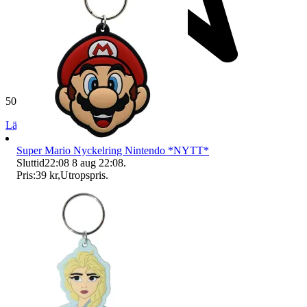
50 141 omdömen
Läs omdömen
Följ
Super Mario Nyckelring Nintendo *NYTT*
Sluttid
22:08
8 aug 22:08
.
Pris:
39 kr
,
Utropspris
.