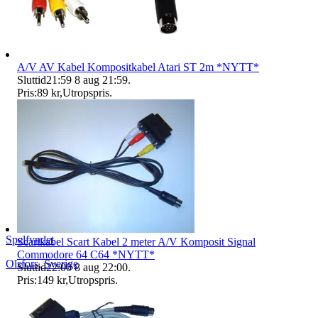
A/V AV Kabel Kompositkabel Atari ST 2m *NYTT*
Sluttid
21:59
8 aug 21:59
.
Pris:
89 kr
,
Utropspris
.
Spelfyndet
Scartkabel Scart Kabel 2 meter A/V Komposit Signal
Commodore 64 C64 *NYTT*
Olsfors
,
Sverige
Sluttid
22:00
8 aug 22:00
.
Pris:
149 kr
,
Utropspris
.