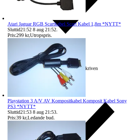
Atari Jaguar RGB Scartkabel Scart Kabel 1,8m *NYTT*
Sluttid
21:52
8 aug 21:52
.
Pris:
299 kr
,
Utropspris
.
Ersättning om varan inte är som beskriven
Playstation 3 A/V AV Kompositkabel Komposit Kabel Sony
PS3 *NYTT*
Sluttid
21:53
8 aug 21:53
.
Pris:
39 kr
,
Ledande bud
.