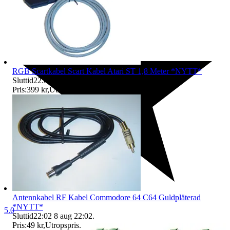
RGB Scartkabel Scart Kabel Atari ST 1,8 Meter *NYTT*
Sluttid
22:01
8 aug 22:01
.
Pris:
399 kr
,
Utropspris
.
Antennkabel RF Kabel Commodore 64 C64 Guldpläterad
*NYTT*
5.0
Sluttid
22:02
8 aug 22:02
.
Pris:
49 kr
,
Utropspris
.