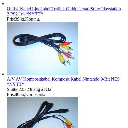
Optisk Kabel Ljudkabel Toslink Guldpläterad Sony Playstation
2 PS2 1m *NYTT*
Pris:
39 kr
,
Köp nu
.
A/V AV Kompositkabel Komposit Kabel Nintendo 8-Bit NES
*NYTT*
Sluttid
22:32
8 aug 22:32
.
Pris:
49 kr
,
Utropspris
.