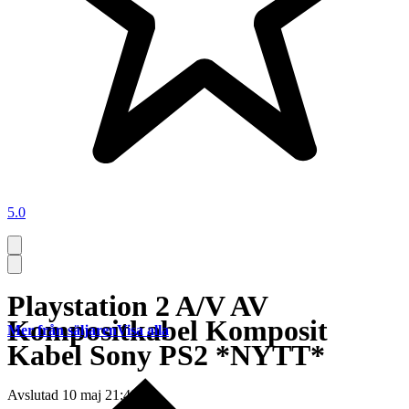
5.0
Playstation 2 A/V AV
Kompositkabel Komposit
Mer från säljaren
Visa alla
Kabel Sony PS2 *NYTT*
Avslutad
10 maj 21:49