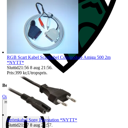
RGB Scart Kabel Scartkabel Commodore Amiga 500 2m
*NYTT*
Sluttid
21:56
8 aug 21:56
.
Pris:
399 kr
,
Utropspris
.
Beskrivning
Oanvänt
Helt ny och aldrig använd
Strömkabel Sony Playstation *NYTT*
Sluttid
21:57
8 aug 21:57
.