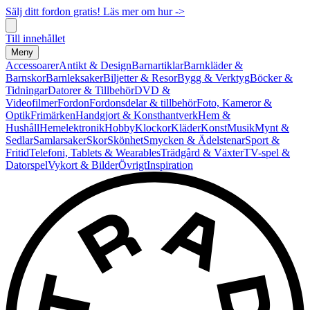
Sälj ditt fordon gratis! Läs mer om hur ->
Till innehållet
Meny
Accessoarer
Antikt & Design
Barnartiklar
Barnkläder &
Barnskor
Barnleksaker
Biljetter & Resor
Bygg & Verktyg
Böcker &
Tidningar
Datorer & Tillbehör
DVD &
Videofilmer
Fordon
Fordonsdelar & tillbehör
Foto, Kameror &
Optik
Frimärken
Handgjort & Konsthantverk
Hem &
Hushåll
Hemelektronik
Hobby
Klockor
Kläder
Konst
Musik
Mynt &
Sedlar
Samlarsaker
Skor
Skönhet
Smycken & Ädelstenar
Sport &
Fritid
Telefoni, Tablets & Wearables
Trädgård & Växter
TV-spel &
Datorspel
Vykort & Bilder
Övrigt
Inspiration