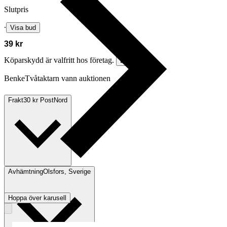
Slutpris
∙
Visa bud
39 kr
Köparskydd är valfritt hos företag.
Läs mer
BenkeTvåtaktarn vann auktionen
Frakt
30 kr PostNord
Avhämtning
Olsfors, Sverige
Hoppa över karusell