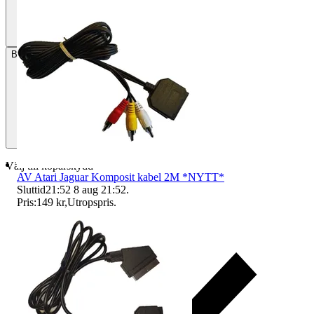
Betalning
Via Tradera
Välj till köparskydd
AV Atari Jaguar Komposit kabel 2M *NYTT*
Sluttid
21:52
8 aug 21:52
.
Pris:
149 kr
,
Utropspris
.