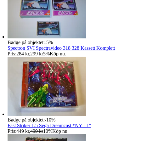
Badge på objektet:
-
5
%
Spectron SVI Spectravideo 318 328 Kassett Komplett
Pris:
284 kr
,
299 kr
5
%
Köp nu
.
Badge på objektet:
-
10
%
Fast Striker 1.5 Sega Dreamcast *NYTT*
Pris:
449 kr
,
499 kr
10
%
Köp nu
.