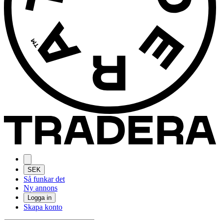
SEK
Så funkar det
Ny annons
Logga in
Skapa konto