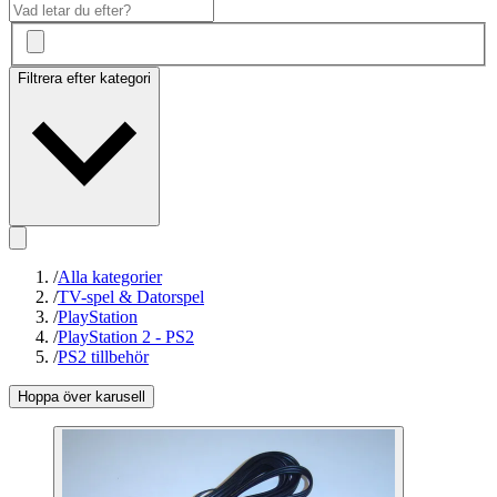
Filtrera efter kategori
/
Alla kategorier
/
TV-spel & Datorspel
/
PlayStation
/
PlayStation 2 - PS2
/
PS2 tillbehör
Hoppa över karusell