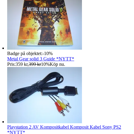
Badge på objektet:
-
10
%
Metal Gear solid 3 Guide *NYTT*
Pris:
359 kr
,
399 kr
10
%
Köp nu
.
Playstation 2 AV Kompositkabel Komposit Kabel Sony PS2
*NYTT*