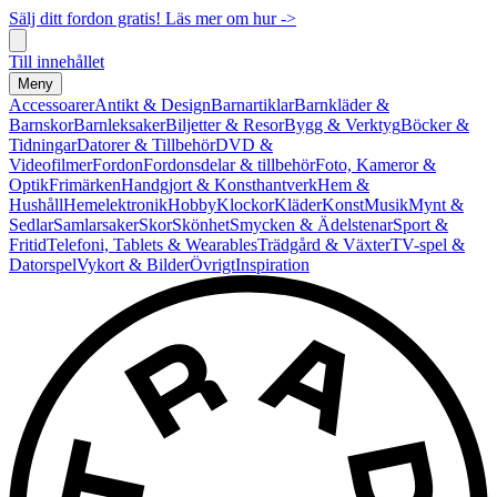
Sälj ditt fordon gratis! Läs mer om hur ->
Till innehållet
Meny
Accessoarer
Antikt & Design
Barnartiklar
Barnkläder &
Barnskor
Barnleksaker
Biljetter & Resor
Bygg & Verktyg
Böcker &
Tidningar
Datorer & Tillbehör
DVD &
Videofilmer
Fordon
Fordonsdelar & tillbehör
Foto, Kameror &
Optik
Frimärken
Handgjort & Konsthantverk
Hem &
Hushåll
Hemelektronik
Hobby
Klockor
Kläder
Konst
Musik
Mynt &
Sedlar
Samlarsaker
Skor
Skönhet
Smycken & Ädelstenar
Sport &
Fritid
Telefoni, Tablets & Wearables
Trädgård & Växter
TV-spel &
Datorspel
Vykort & Bilder
Övrigt
Inspiration