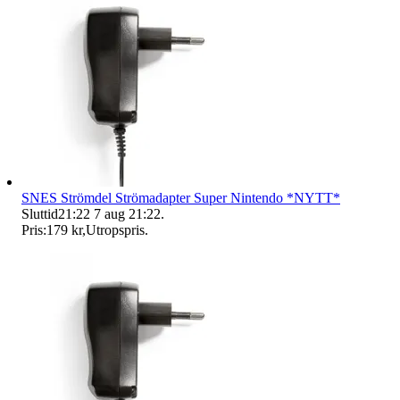
SNES Strömdel Strömadapter Super Nintendo *NYTT*
Sluttid
21:22
7 aug 21:22
.
Pris:
179 kr
,
Utropspris
.