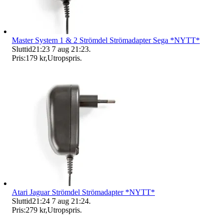
Master System 1 & 2 Strömdel Strömadapter Sega *NYTT*
Sluttid
21:23
7 aug 21:23
.
Pris:
179 kr
,
Utropspris
.
Atari Jaguar Strömdel Strömadapter *NYTT*
Sluttid
21:24
7 aug 21:24
.
Pris:
279 kr
,
Utropspris
.