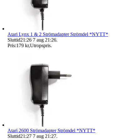
Atari Lynx 1 & 2 Strömadapter Strömdel *NYTT*
Sluttid
21:26
7 aug 21:26
.
Pris:
179 kr
,
Utropspris
.
Atari 2600 Strömadapter Strömdel *NYTT*
Sluttid
21:27
7 aug 21:27
.