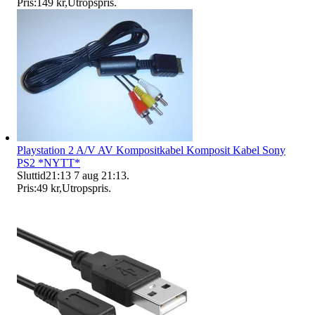
Pris:
149 kr
,
Utropspris
.
Playstation 2 A/V AV Kompositkabel Komposit Kabel Sony
PS2 *NYTT*
Sluttid
21:13
7 aug 21:13
.
Pris:
49 kr
,
Utropspris
.