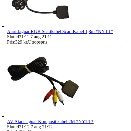
Atari Jaguar RGB Scartkabel Scart Kabel 1,8m *NYTT*
Sluttid
21:11
7 aug 21:11
.
Pris:
329 kr
,
Utropspris
.
AV Atari Jaguar Komposit kabel 2M *NYTT*
Sluttid
21:12
7 aug 21:12
.