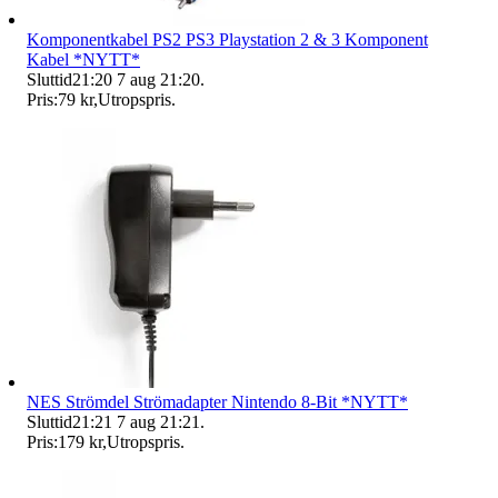
Komponentkabel PS2 PS3 Playstation 2 & 3 Komponent
Kabel *NYTT*
Sluttid
21:20
7 aug 21:20
.
Pris:
79 kr
,
Utropspris
.
NES Strömdel Strömadapter Nintendo 8-Bit *NYTT*
Sluttid
21:21
7 aug 21:21
.
Pris:
179 kr
,
Utropspris
.