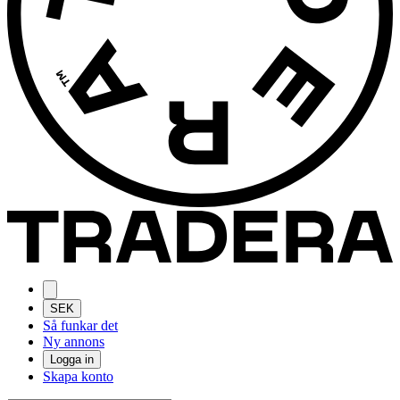
SEK
Så funkar det
Ny annons
Logga in
Skapa konto