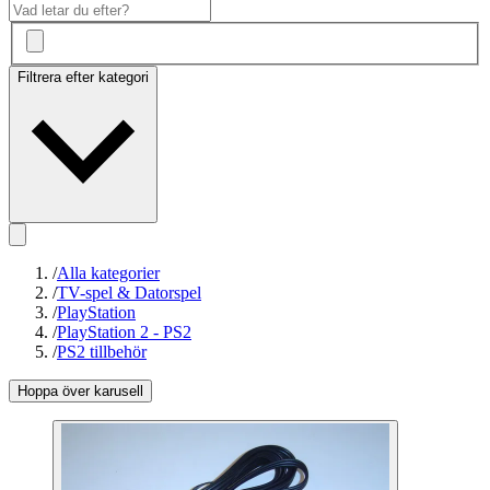
Filtrera efter kategori
/
Alla kategorier
/
TV-spel & Datorspel
/
PlayStation
/
PlayStation 2 - PS2
/
PS2 tillbehör
Hoppa över karusell