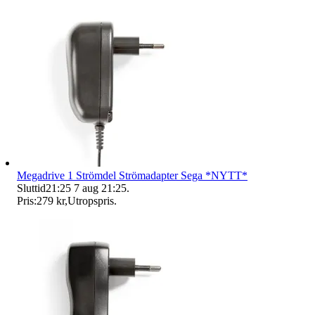
Megadrive 1 Strömdel Strömadapter Sega *NYTT*
Sluttid
21:25
7 aug 21:25
.
Pris:
279 kr
,
Utropspris
.