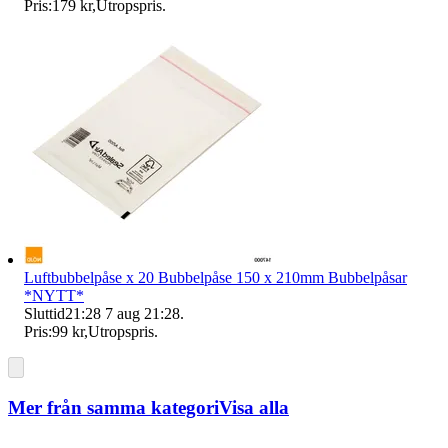
Pris:
179 kr
,
Utropspris
.
Luftbubbelpåse x 20 Bubbelpåse 150 x 210mm Bubbelpåsar
*NYTT*
Sluttid
21:28
7 aug 21:28
.
Pris:
99 kr
,
Utropspris
.
Mer från samma kategori
Visa alla