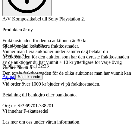
A/V Kompositkabel till Sony Playstation 2.
Produkten är ny.
Fraktkostnaden för denna auktionen är 30 kr.
Objektnr
732 160 000
Spara pengar, kombinera fraktkostnader.
Vinner man flera auktioner under samma dag betalar du
Visningar
31
fraktkostnaden för den auktion som har den dyraste fraktkostnaden
av de auktioner du har vunnit + 10 kr ytterligare för varje övrig
Publicerad
17 maj 22:23
vunnen auktion.
Den totala fraktkostnaden för de olika auktioner man har vunnit kan
Anmäl
Sälj liknande
ej överstiga 120 kr.
Vid order över 1000 kr bjuder vi på fraktkostnaden.
Betalning till bankgiro eller bankkonto.
Org nr: SE969701-338201
Vi innehar F-skattesedel
Läs mer om oss under våran information.