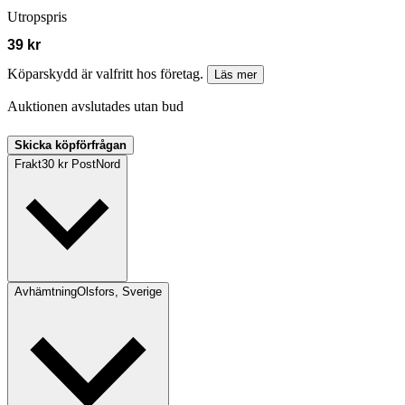
Utropspris
39 kr
Köparskydd är valfritt hos företag.
Läs mer
Auktionen avslutades utan bud
Skicka köpförfrågan
Frakt
30 kr PostNord
Avhämtning
Olsfors, Sverige