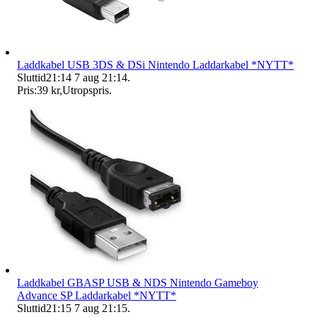
Laddkabel USB 3DS & DSi Nintendo Laddarkabel *NYTT*
Sluttid
21:14
7 aug 21:14
.
Pris:
39 kr
,
Utropspris
.
Laddkabel GBASP USB & NDS Nintendo Gameboy
Advance SP Laddarkabel *NYTT*
Sluttid
21:15
7 aug 21:15
.