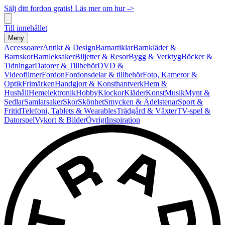
Sälj ditt fordon gratis! Läs mer om hur ->
Till innehållet
Meny
Accessoarer
Antikt & Design
Barnartiklar
Barnkläder &
Barnskor
Barnleksaker
Biljetter & Resor
Bygg & Verktyg
Böcker &
Tidningar
Datorer & Tillbehör
DVD &
Videofilmer
Fordon
Fordonsdelar & tillbehör
Foto, Kameror &
Optik
Frimärken
Handgjort & Konsthantverk
Hem &
Hushåll
Hemelektronik
Hobby
Klockor
Kläder
Konst
Musik
Mynt &
Sedlar
Samlarsaker
Skor
Skönhet
Smycken & Ädelstenar
Sport &
Fritid
Telefoni, Tablets & Wearables
Trädgård & Växter
TV-spel &
Datorspel
Vykort & Bilder
Övrigt
Inspiration