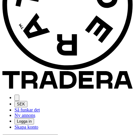
SEK
Så funkar det
Ny annons
Logga in
Skapa konto