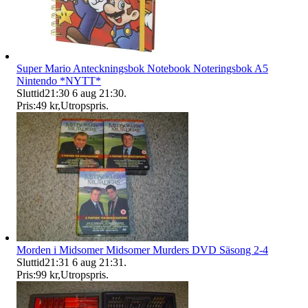
Super Mario Anteckningsbok Notebook Noteringsbok A5
Nintendo *NYTT*
Sluttid
21:30
6 aug 21:30
.
Pris:
49 kr
,
Utropspris
.
Morden i Midsomer Midsomer Murders DVD Säsong 2-4
Sluttid
21:31
6 aug 21:31
.
Pris:
99 kr
,
Utropspris
.