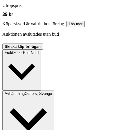
Utropspris
39 kr
Köparskydd är valfritt hos företag.
Läs mer
Auktionen avslutades utan bud
Skicka köpförfrågan
Frakt
30 kr PostNord
Avhämtning
Olsfors, Sverige