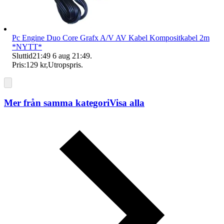
Pc Engine Duo Core Grafx A/V AV Kabel Kompositkabel 2m
*NYTT*
Sluttid
21:49
6 aug 21:49
.
Pris:
129 kr
,
Utropspris
.
Mer från samma kategori
Visa alla