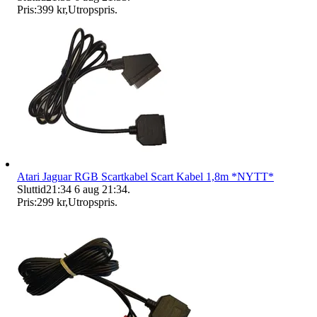
Pris:
399 kr
,
Utropspris
.
Atari Jaguar RGB Scartkabel Scart Kabel 1,8m *NYTT*
Sluttid
21:34
6 aug 21:34
.
Pris:
299 kr
,
Utropspris
.