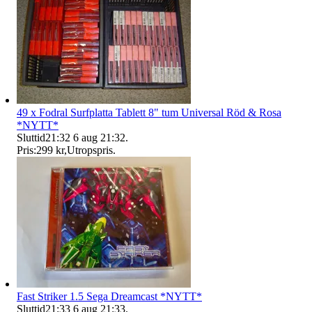
49 x Fodral Surfplatta Tablett 8" tum Universal Röd & Rosa
*NYTT*
Sluttid
21:32
6 aug 21:32
.
Pris:
299 kr
,
Utropspris
.
Fast Striker 1.5 Sega Dreamcast *NYTT*
Sluttid
21:33
6 aug 21:33
.