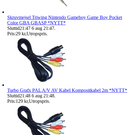
Skruvmejsel Triwing Nintendo Gameboy Game Boy Pocket
Color GBA GBASP *NYTT*
Sluttid
21:47
6 aug 21:47
.
Pris:
29 kr
,
Utropspris
.
Turbo Grafx PAL A/V AV Kabel Kompositkabel 2m *NYTT*
Sluttid
21:48
6 aug 21:48
.
Pris:
129 kr
,
Utropspris
.