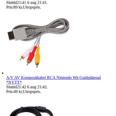
Sluttid
21:41
6 aug 21:41
.
Pris:
89 kr
,
Utropspris
.
A/V AV Kompositkabel RCA Nintendo Wii Guldpläterad
*NYTT*
Sluttid
21:42
6 aug 21:42
.
Pris:
49 kr
,
Utropspris
.