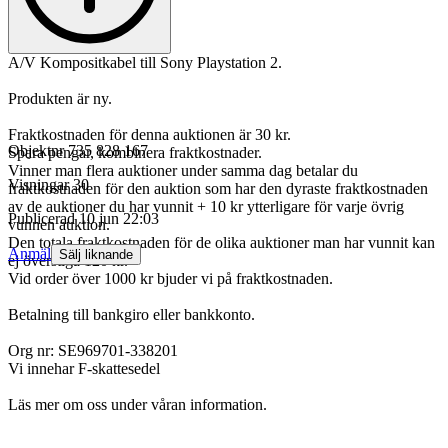
A/V Kompositkabel till Sony Playstation 2.
Produkten är ny.
Fraktkostnaden för denna auktionen är 30 kr.
Objektnr
735 828 167
Spara pengar, kombinera fraktkostnader.
Vinner man flera auktioner under samma dag betalar du
Visningar
30
fraktkostnaden för den auktion som har den dyraste fraktkostnaden
av de auktioner du har vunnit + 10 kr ytterligare för varje övrig
Publicerad
10 jun 22:03
vunnen auktion.
Den totala fraktkostnaden för de olika auktioner man har vunnit kan
Anmäl
Sälj liknande
ej överstiga 120 kr.
Vid order över 1000 kr bjuder vi på fraktkostnaden.
Betalning till bankgiro eller bankkonto.
Org nr: SE969701-338201
Vi innehar F-skattesedel
Läs mer om oss under våran information.