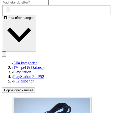
Filtrera efter kategori
/
Alla kategorier
/
TV-spel & Datorspel
/
PlayStation
/
PlayStation 2 - PS2
/
PS2 tillbehör
Hoppa över karusell