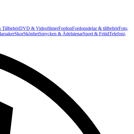
 Tillbehör
DVD & Videofilmer
Fordon
Fordonsdelar & tillbehör
Foto,
arsaker
Skor
Skönhet
Smycken & Ädelstenar
Sport & Fritid
Telefoni,