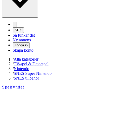
SEK
Så funkar det
Ny annons
Logga in
Skapa konto
/
Alla kategorier
/
TV-spel & Datorspel
/
Nintendo
/
SNES Super Nintendo
/
SNES tillbehör
Spelfyndet