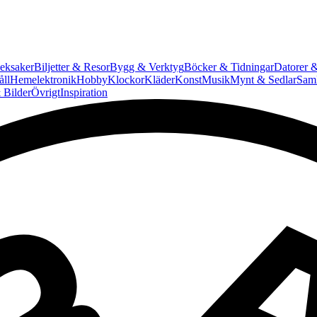
eksaker
Biljetter & Resor
Bygg & Verktyg
Böcker & Tidningar
Datorer &
ll
Hemelektronik
Hobby
Klockor
Kläder
Konst
Musik
Mynt & Sedlar
Saml
 Bilder
Övrigt
Inspiration