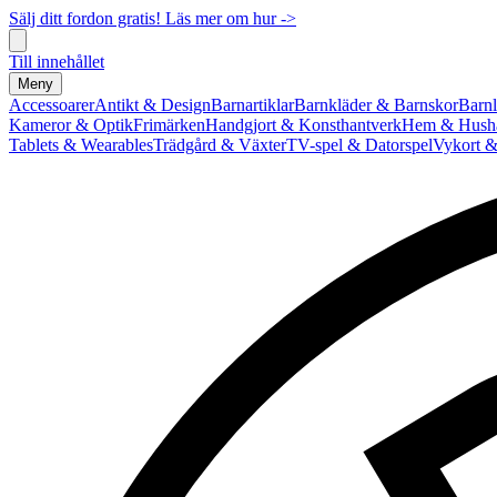
Sälj ditt fordon gratis! Läs mer om hur ->
Till innehållet
Meny
Accessoarer
Antikt & Design
Barnartiklar
Barnkläder & Barnskor
Barnl
Kameror & Optik
Frimärken
Handgjort & Konsthantverk
Hem & Hushå
Tablets & Wearables
Trädgård & Växter
TV-spel & Datorspel
Vykort &