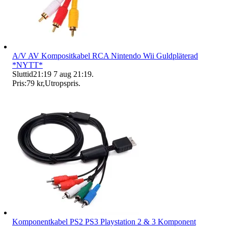
A/V AV Kompositkabel RCA Nintendo Wii Guldpläterad
*NYTT*
Sluttid
21:19
7 aug 21:19
.
Pris:
79 kr
,
Utropspris
.
Komponentkabel PS2 PS3 Playstation 2 & 3 Komponent