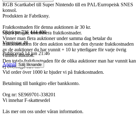
RGB Scartkabel till Super Nintendo till en PAL/Eurropeisk SNES
konsol.
Produkten är Fabriksny.
Fraktkostnaden för denna auktionen är 30 kr.
Objektnr
736 444 400
Spara pengar, kombinera fraktkostnader.
Vinner man flera auktioner under samma dag betalar du
Visningar
49
fraktkostnaden för den auktion som har den dyraste fraktkostnaden
av de auktioner du har vunnit + 10 kr ytterligare för varje övrig
Publicerad
14 jun 21:46
vunnen auktion.
Den totala fraktkostnaden för de olika auktioner man har vunnit kan
Anmäl
Sälj liknande
ej överstiga 120 kr.
Vid order över 1000 kr bjuder vi på fraktkostnaden.
Betalning till bankgiro eller bankkonto.
Org nr: SE969701-338201
Vi innehar F-skattesedel
Läs mer om oss under våran information.