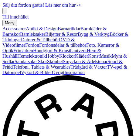
Sälj ditt fordon gratis! Läs mer om hur ->
Till innehållet
Meny
Accessoarer
Antikt & Design
Barnartiklar
Barnkläder &
Barnskor
Barnleksaker
Biljetter & Resor
Bygg & Verktyg
Böcker &
Tidningar
Datorer & Tillbehör
DVD &
Videofilmer
Fordon
Fordonsdelar & tillbehör
Foto, Kameror &
Optik
Frimärken
Handgjort & Konsthantverk
Hem &
Hushåll
Hemelektronik
Hobby
Klockor
Kläder
Konst
Musik
Mynt &
Sedlar
Samlarsaker
Skor
Skönhet
Smycken & Ädelstenar
Sport &
Fritid
Telefoni, Tablets & Wearables
Trädgård & Växter
TV-spel &
Datorspel
Vykort & Bilder
Övrigt
Inspiration