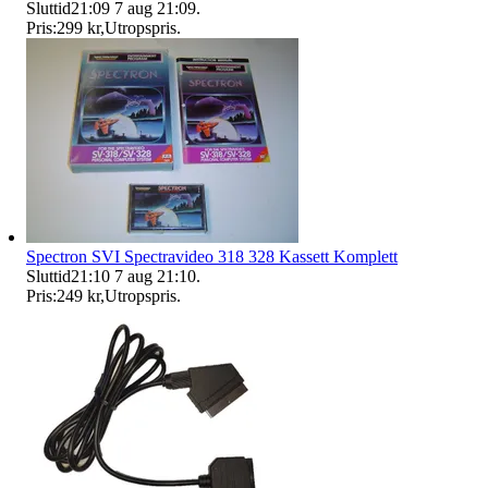
Sluttid
21:09
7 aug 21:09
.
Pris:
299 kr
,
Utropspris
.
Spectron SVI Spectravideo 318 328 Kassett Komplett
Sluttid
21:10
7 aug 21:10
.
Pris:
249 kr
,
Utropspris
.