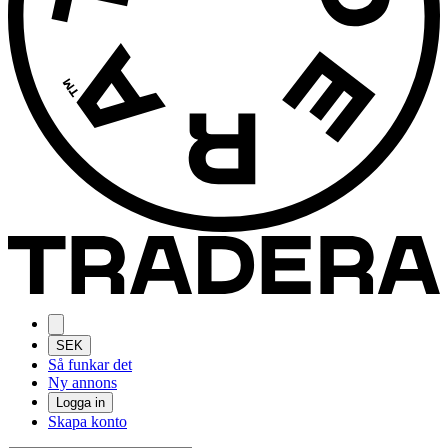
SEK
Så funkar det
Ny annons
Logga in
Skapa konto