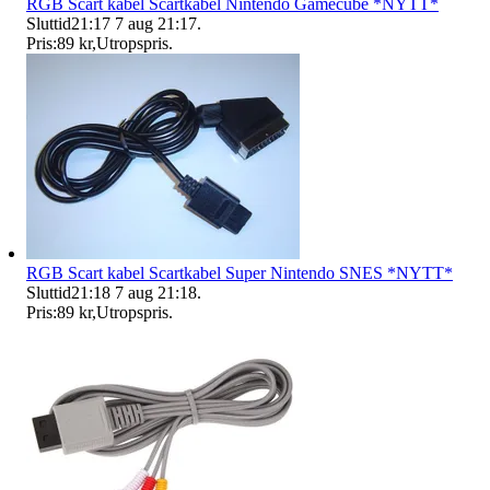
RGB Scart kabel Scartkabel Nintendo Gamecube *NYTT*
Sluttid
21:17
7 aug 21:17
.
Pris:
89 kr
,
Utropspris
.
RGB Scart kabel Scartkabel Super Nintendo SNES *NYTT*
Sluttid
21:18
7 aug 21:18
.
Pris:
89 kr
,
Utropspris
.