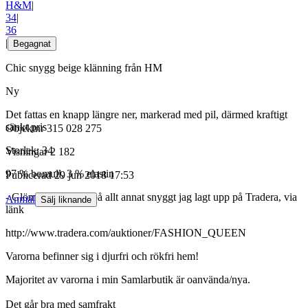
H&M
|
34
|
36
|
Begagnat
Chic snygg beige klänning från HM
Ny
Det fattas en knapp längre ner, markerad med pil, därmed kraftigt
sänkt pris
Objektnr
315 028 275
Storlek: 34
Visningar
2 182
97 % bomull, 3 % elastin
Publicerad
29 jun 2018 17:53
- Glöm inte att kika på allt annat snyggt jag lagt upp på Tradera, via
Anmäl
Sälj liknande
länk
http://www.tradera.com/auktioner/FASHION_QUEEN
Varorna befinner sig i djurfri och rökfri hem!
Majoritet av varorna i min Samlarbutik är oanvända/nya.
Det går bra med samfrakt