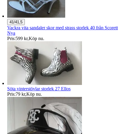
41/41,5
Vackra vita sandaler skor med strass storlek 40 från Scorett
Nya
Pris:
599 kr
,
Köp nu
.
Söta vinterstövlar storlek 27 Ellos
Pris:
79 kr
,
Köp nu
.