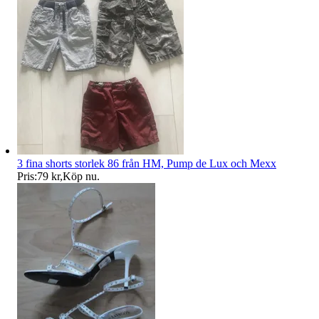
3 fina shorts storlek 86 från HM, Pump de Lux och Mexx
Pris:
79 kr
,
Köp nu
.