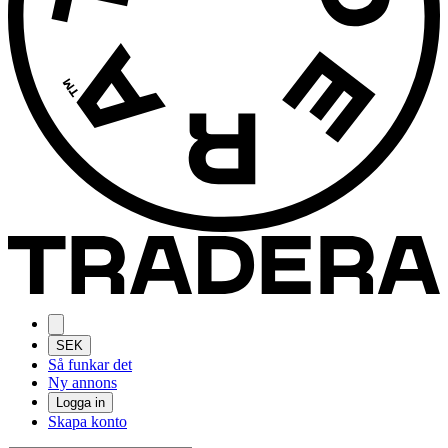
SEK
Så funkar det
Ny annons
Logga in
Skapa konto