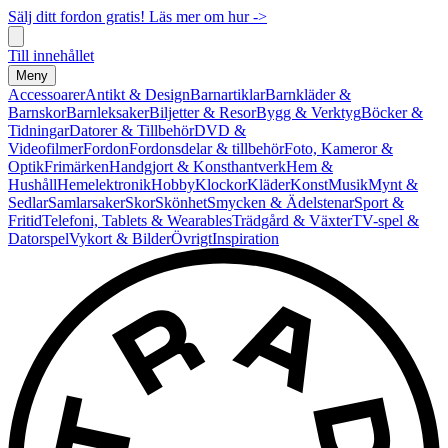
Sälj ditt fordon gratis! Läs mer om hur ->
Till innehållet
Meny
Accessoarer
Antikt & Design
Barnartiklar
Barnkläder &
Barnskor
Barnleksaker
Biljetter & Resor
Bygg & Verktyg
Böcker &
Tidningar
Datorer & Tillbehör
DVD &
Videofilmer
Fordon
Fordonsdelar & tillbehör
Foto, Kameror &
Optik
Frimärken
Handgjort & Konsthantverk
Hem &
Hushåll
Hemelektronik
Hobby
Klockor
Kläder
Konst
Musik
Mynt &
Sedlar
Samlarsaker
Skor
Skönhet
Smycken & Ädelstenar
Sport &
Fritid
Telefoni, Tablets & Wearables
Trädgård & Växter
TV-spel &
Datorspel
Vykort & Bilder
Övrigt
Inspiration