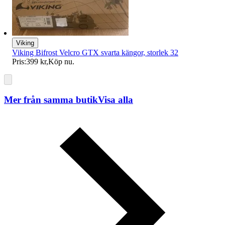
Viking
Viking Bifrost Velcro GTX svarta kängor, storlek 32
Pris:
399 kr
,
Köp nu
.
Mer från samma butik
Visa alla