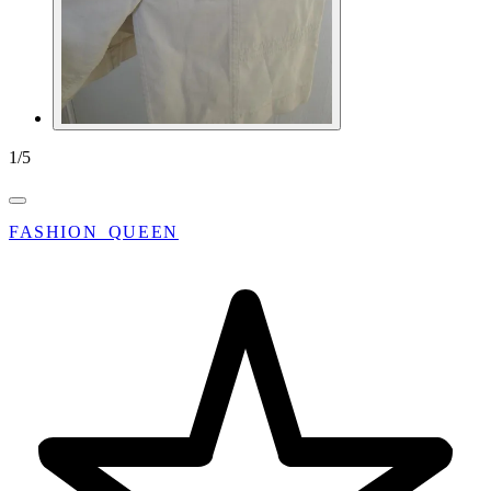
1
/
5
FASHION_QUEEN