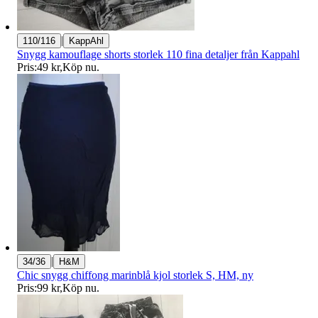
|
110/116
KappAhl
Snygg kamouflage shorts storlek 110 fina detaljer från Kappahl
Pris:
49 kr
,
Köp nu
.
|
34/36
H&M
Chic snygg chiffong marinblå kjol storlek S, HM, ny
Pris:
99 kr
,
Köp nu
.