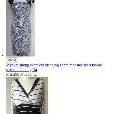
36/34
Mycket snygg svart vitt klänning zebra mönster spets bolero
stretch klänning frå
Pris:
299 kr
,
Köp nu
.