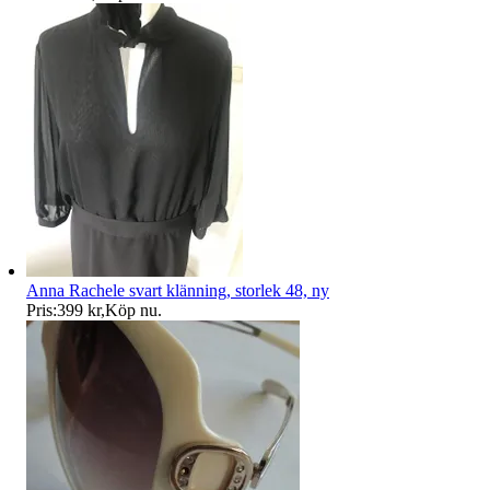
Anna Rachele svart klänning, storlek 48, ny
Pris:
399 kr
,
Köp nu
.