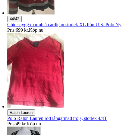
44/42
Chic snygg marinblå cardigan storlek XL från U.S. Polo Ny
Pris:
699 kr
,
Köp nu
.
Ralph Lauren
Polo Ralph Lauren röd långärmad tröja, storlek 4/4T
Pris:
49 kr
,
Köp nu
.