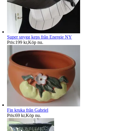
Super snygg keps från Energie NY
Pris:
199 kr
,
Köp nu
.
Fin kruka från Gabriel
Pris:
69 kr
,
Köp nu
.