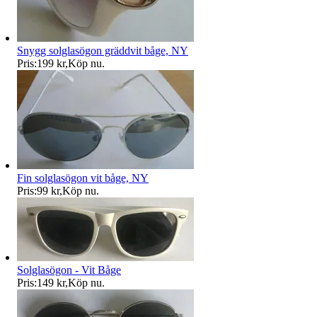
Snygg solglasögon gräddvit båge, NY
Pris:
199 kr
,
Köp nu
.
Fin solglasögon vit båge, NY
Pris:
99 kr
,
Köp nu
.
Solglasögon - Vit Båge
Pris:
149 kr
,
Köp nu
.