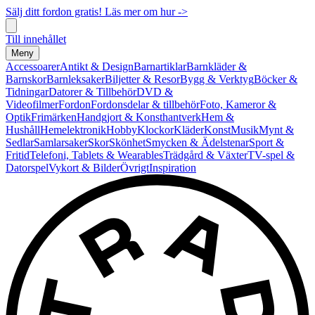
Sälj ditt fordon gratis! Läs mer om hur ->
Till innehållet
Meny
Accessoarer
Antikt & Design
Barnartiklar
Barnkläder &
Barnskor
Barnleksaker
Biljetter & Resor
Bygg & Verktyg
Böcker &
Tidningar
Datorer & Tillbehör
DVD &
Videofilmer
Fordon
Fordonsdelar & tillbehör
Foto, Kameror &
Optik
Frimärken
Handgjort & Konsthantverk
Hem &
Hushåll
Hemelektronik
Hobby
Klockor
Kläder
Konst
Musik
Mynt &
Sedlar
Samlarsaker
Skor
Skönhet
Smycken & Ädelstenar
Sport &
Fritid
Telefoni, Tablets & Wearables
Trädgård & Växter
TV-spel &
Datorspel
Vykort & Bilder
Övrigt
Inspiration