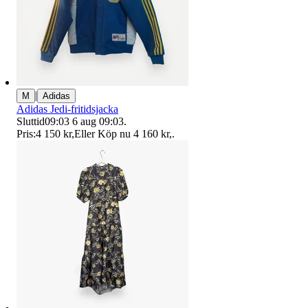
|
M
Adidas
Adidas Jedi-fritidsjacka
Sluttid
09:03
6 aug 09:03
.
Pris:
4 150 kr
,
Eller Köp nu
4 160 kr
,
.