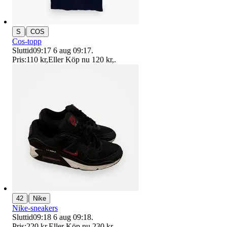
|
S
COS
Cos-topp
Sluttid
09:17
6 aug 09:17
.
Pris:
110 kr
,
Eller Köp nu
120 kr
,
.
|
42
Nike
Nike-sneakers
Sluttid
09:18
6 aug 09:18
.
Pris:
220 kr
,
Eller Köp nu
230 kr
,
.