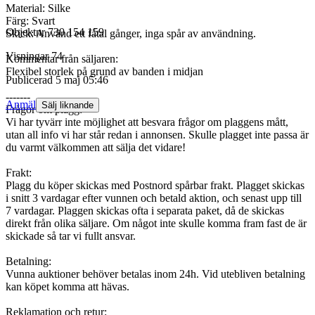
Material: Silke
Färg: Svart
Objektnr
730 154 159
Skick: Använd ett fåtal gånger, inga spår av användning.
Visningar
74
Kommentar från säljaren:
Flexibel storlek på grund av banden i midjan
Publicerad
5 maj 05:46
-------
Anmäl
Sälj liknande
Frågor om plagg:
Vi har tyvärr inte möjlighet att besvara frågor om plaggens mått,
utan all info vi har står redan i annonsen. Skulle plagget inte passa är
du varmt välkommen att sälja det vidare!
Frakt:
Plagg du köper skickas med Postnord spårbar frakt. Plagget skickas
i snitt 3 vardagar efter vunnen och betald aktion, och senast upp till
7 vardagar. Plaggen skickas ofta i separata paket, då de skickas
direkt från olika säljare. Om något inte skulle komma fram fast de är
skickade så tar vi fullt ansvar.
Betalning:
Vunna auktioner behöver betalas inom 24h. Vid utebliven betalning
kan köpet komma att hävas.
Reklamation och retur: