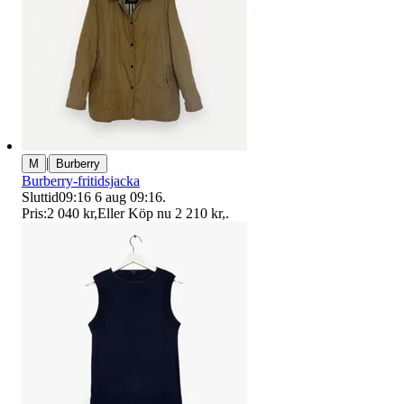
|
M
Burberry
Burberry-fritidsjacka
Sluttid
09:16
6 aug 09:16
.
Pris:
2 040 kr
,
Eller Köp nu
2 210 kr
,
.