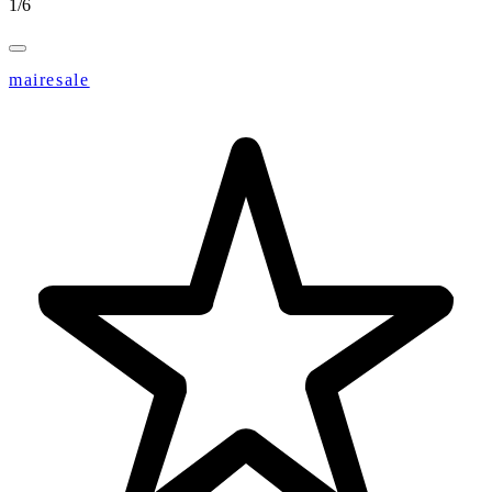
1
/
6
mairesale