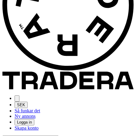
SEK
Så funkar det
Ny annons
Logga in
Skapa konto