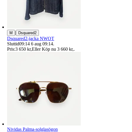
|
M
Dsquared2
Dsquared2-jacka NWOT
Sluttid
09:14
6 aug 09:14
.
Pris:
3 650 kr
,
Eller Köp nu
3 660 kr
,
.
Nividas Palma-solglasögon