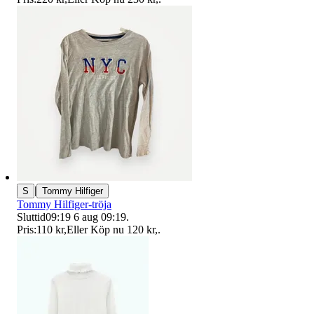
|
S
Tommy Hilfiger
Tommy Hilfiger-tröja
Sluttid
09:19
6 aug 09:19
.
Pris:
110 kr
,
Eller Köp nu
120 kr
,
.