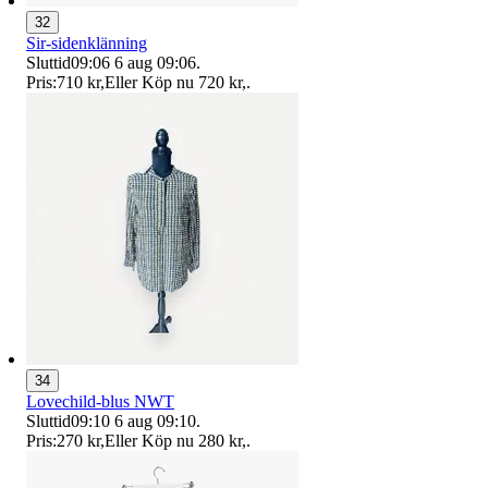
32
Sir-sidenklänning
Sluttid
09:06
6 aug 09:06
.
Pris:
710 kr
,
Eller Köp nu
720 kr
,
.
34
Lovechild-blus NWT
Sluttid
09:10
6 aug 09:10
.
Pris:
270 kr
,
Eller Köp nu
280 kr
,
.