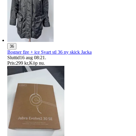
36
Bogner fire + ice Svart stl 36 ny skick Jacka
Sluttid
16 aug 08:21
.
Pris:
299 kr
,
Köp nu
.