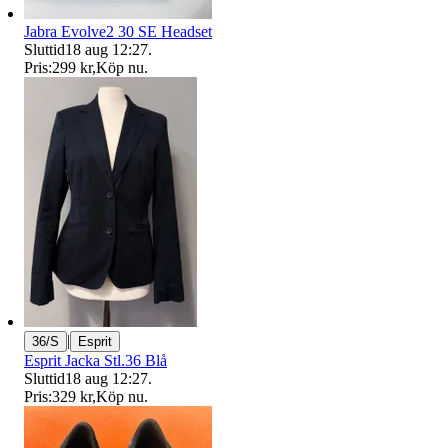
Jabra Evolve2 30 SE Headset
Sluttid
18 aug 12:27
.
Pris:
299 kr
,
Köp nu
.
|
36/S
Esprit
Esprit Jacka Stl.36 Blå
Sluttid
18 aug 12:27
.
Pris:
329 kr
,
Köp nu
.