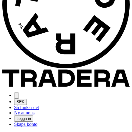
SEK
Så funkar det
Ny annons
Logga in
Skapa konto