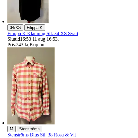
|
34/XS
Filippa K
Filippa K Klänning Stl. 34 XS Svart
Sluttid
16:53
11 aug 16:53
.
Pris:
243 kr
,
Köp nu
.
|
M
Stenströms
Stenströms Blus Stl. 38 Rosa & Vit