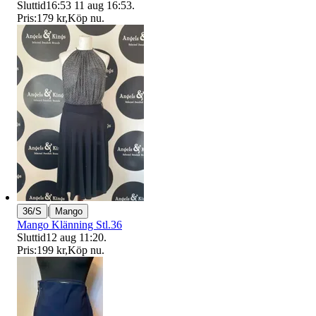
Sluttid
16:53
11 aug 16:53
.
Pris:
179 kr
,
Köp nu
.
|
36/S
Mango
Mango Klänning Stl.36
Sluttid
12 aug 11:20
.
Pris:
199 kr
,
Köp nu
.