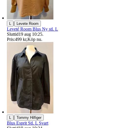
|
L
Levete Room
Leveté Room Blus Ny stl. L
Sluttid
19 aug 10:25
.
Pris:
499 kr
,
Köp nu
.
|
L
Tommy Hilfiger
Blus Esprit Stl. L Svart