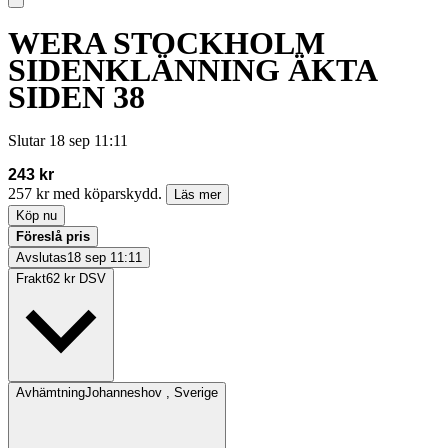
WERA STOCKHOLM
SIDENKLÄNNING ÄKTA
SIDEN 38
Slutar
18 sep 11:11
243 kr
257 kr med köparskydd.
Läs mer
Köp nu
Föreslå pris
Avslutas
18 sep 11:11
Frakt
62 kr DSV
Avhämtning
Johanneshov , Sverige