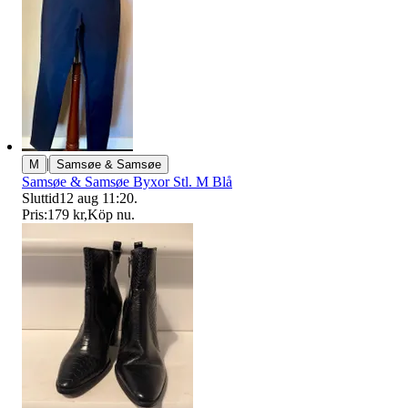
|
M
Samsøe & Samsøe
Samsøe & Samsøe Byxor Stl. M Blå
Sluttid
12 aug 11:20
.
Pris:
179 kr
,
Köp nu
.