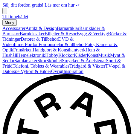
Sälj ditt fordon gratis! Läs mer om hur ->
Till innehållet
Meny
Accessoarer
Antikt & Design
Barnartiklar
Barnkläder &
Barnskor
Barnleksaker
Biljetter & Resor
Bygg & Verktyg
Böcker &
Tidningar
Datorer & Tillbehör
DVD &
Videofilmer
Fordon
Fordonsdelar & tillbehör
Foto, Kameror &
Optik
Frimärken
Handgjort & Konsthantverk
Hem &
Hushåll
Hemelektronik
Hobby
Klockor
Kläder
Konst
Musik
Mynt &
Sedlar
Samlarsaker
Skor
Skönhet
Smycken & Ädelstenar
Sport &
Fritid
Telefoni, Tablets & Wearables
Trädgård & Växter
TV-spel &
Datorspel
Vykort & Bilder
Övrigt
Inspiration