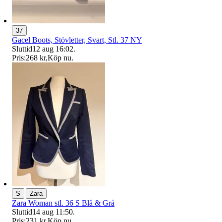
37
Gacel Boots, Stövletter, Svart, Stl. 37 NY
Sluttid
12 aug 16:02
.
Pris:
268 kr
,
Köp nu
.
|
S
Zara
Zara Woman stl. 36 S Blå & Grå
Sluttid
14 aug 11:50
.
Pris:
231 kr
,
Köp nu
.