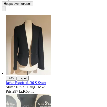
Hoppa över karusell
|
36/S
Esprit
Jacke Esprit stl. 36 S Svart
Sluttid
16:52
11 aug 16:52
.
Pris:
297 kr
,
Köp nu
.