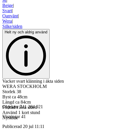
M
|
Beige
|
Svart
|
Oanvänt
|
Wera
|
Silke/siden
Helt ny och aldrig använd
Vacker svart klänning i äkta siden
WERA STOCKHOLM
Storlek 38
Byst ca 48cm
Längd ca 84cm
Objektnr
741 264 921
Fodrad i äkta siden
Använd 1 kort stund
Visningar
41
Nyskick
Publicerad
20 jul 11:11