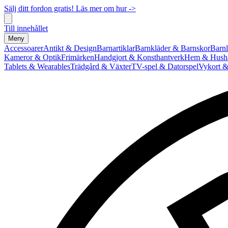
Sälj ditt fordon gratis! Läs mer om hur ->
Till innehållet
Meny
Accessoarer
Antikt & Design
Barnartiklar
Barnkläder & Barnskor
Barnl
Kameror & Optik
Frimärken
Handgjort & Konsthantverk
Hem & Hushå
Tablets & Wearables
Trädgård & Växter
TV-spel & Datorspel
Vykort &