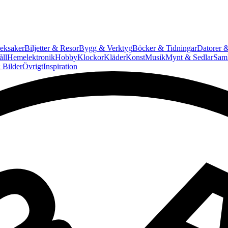
eksaker
Biljetter & Resor
Bygg & Verktyg
Böcker & Tidningar
Datorer &
ll
Hemelektronik
Hobby
Klockor
Kläder
Konst
Musik
Mynt & Sedlar
Saml
 Bilder
Övrigt
Inspiration