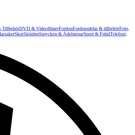
 Tillbehör
DVD & Videofilmer
Fordon
Fordonsdelar & tillbehör
Foto,
arsaker
Skor
Skönhet
Smycken & Ädelstenar
Sport & Fritid
Telefoni,