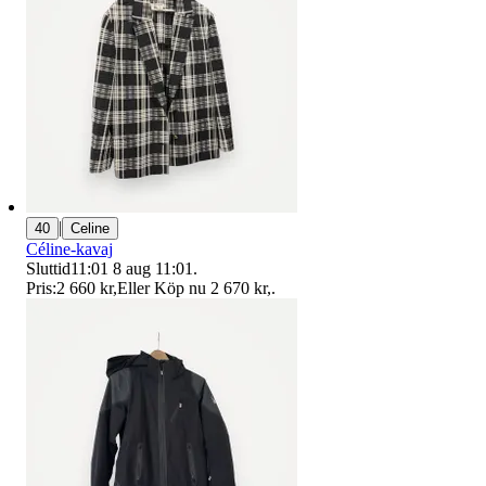
|
40
Celine
Céline-kavaj
Sluttid
11:01
8 aug 11:01
.
Pris:
2 660 kr
,
Eller Köp nu
2 670 kr
,
.