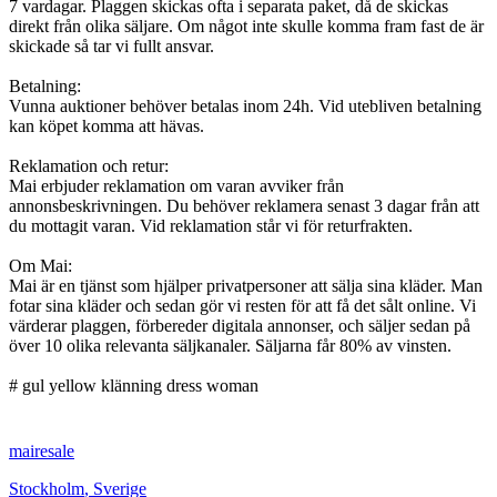
7 vardagar. Plaggen skickas ofta i separata paket, då de skickas
direkt från olika säljare. Om något inte skulle komma fram fast de är
skickade så tar vi fullt ansvar.
Betalning:
Vunna auktioner behöver betalas inom 24h. Vid utebliven betalning
kan köpet komma att hävas.
Reklamation och retur:
Mai erbjuder reklamation om varan avviker från
annonsbeskrivningen. Du behöver reklamera senast 3 dagar från att
du mottagit varan. Vid reklamation står vi för returfrakten.
Om Mai:
Mai är en tjänst som hjälper privatpersoner att sälja sina kläder. Man
fotar sina kläder och sedan gör vi resten för att få det sålt online. Vi
värderar plaggen, förbereder digitala annonser, och säljer sedan på
över 10 olika relevanta säljkanaler. Säljarna får 80% av vinsten.
# gul yellow klänning dress woman
mairesale
Stockholm
,
Sverige