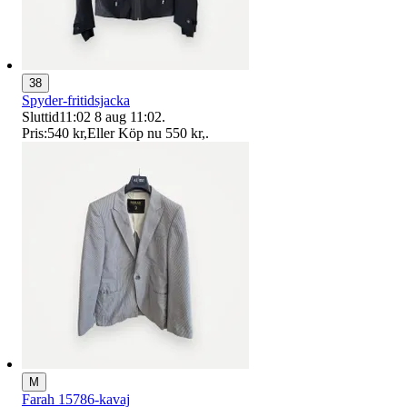
38
Spyder-fritidsjacka
Sluttid
11:02
8 aug 11:02
.
Pris:
540 kr
,
Eller Köp nu
550 kr
,
.
M
Farah 15786-kavaj