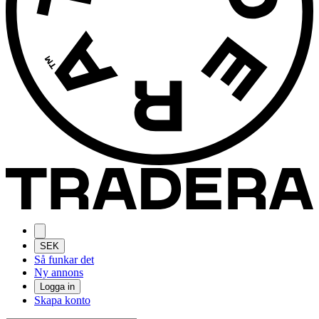
SEK
Så funkar det
Ny annons
Logga in
Skapa konto