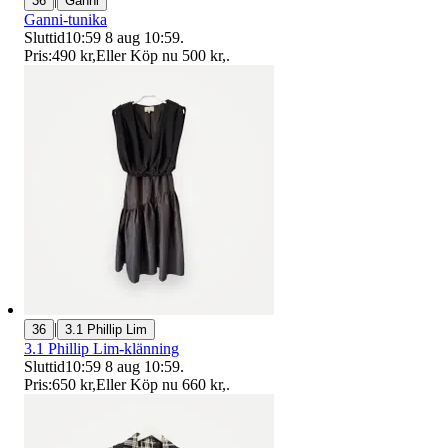
36
Ganni
Ganni-tunika
Sluttid
10:59
8 aug 10:59
.
Pris:
490 kr
,
Eller Köp nu
500 kr
,
.
|
36
3.1 Phillip Lim
3.1 Phillip Lim-klänning
Sluttid
10:59
8 aug 10:59
.
Pris:
650 kr
,
Eller Köp nu
660 kr
,
.