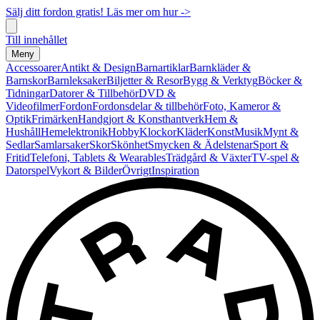
Sälj ditt fordon gratis! Läs mer om hur ->
Till innehållet
Meny
Accessoarer
Antikt & Design
Barnartiklar
Barnkläder &
Barnskor
Barnleksaker
Biljetter & Resor
Bygg & Verktyg
Böcker &
Tidningar
Datorer & Tillbehör
DVD &
Videofilmer
Fordon
Fordonsdelar & tillbehör
Foto, Kameror &
Optik
Frimärken
Handgjort & Konsthantverk
Hem &
Hushåll
Hemelektronik
Hobby
Klockor
Kläder
Konst
Musik
Mynt &
Sedlar
Samlarsaker
Skor
Skönhet
Smycken & Ädelstenar
Sport &
Fritid
Telefoni, Tablets & Wearables
Trädgård & Växter
TV-spel &
Datorspel
Vykort & Bilder
Övrigt
Inspiration