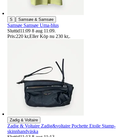
|
S
Samsøe & Samsøe
Samsøe Samsøe Uma-blus
Sluttid
11:09
8 aug 11:09
.
Pris:
220 kr
,
Eller Köp nu
230 kr
,
.
Zadig & Voltaire
Zadig & Voltaire Zadig&voltaire Pochette Etoile Stamp-
skinnhandväska
Sluttid
11:13
8 aug 11:13
.