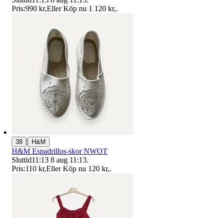
Pris:
990 kr
,
Eller Köp nu
1 120 kr
,
.
|
38
H&M
H&M Espadrillos-skor NWOT
Sluttid
11:13
8 aug 11:13
.
Pris:
110 kr
,
Eller Köp nu
120 kr
,
.