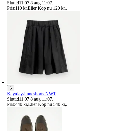
Sluttid
11:07
8 aug 11:07
.
Pris:
110 kr
,
Eller Köp nu
120 kr
,
.
S
Kay/day-linneshorts NWT
Sluttid
11:07
8 aug 11:07
.
Pris:
440 kr
,
Eller Köp nu
540 kr
,
.