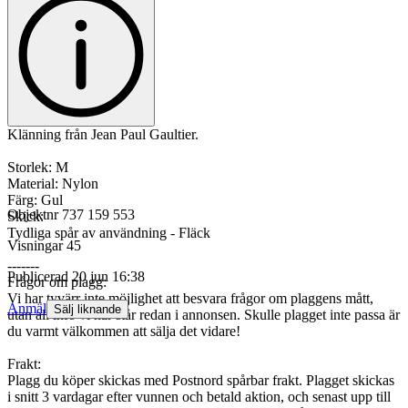
Klänning från Jean Paul Gaultier.
Storlek: M
Material: Nylon
Färg: Gul
Objektnr
737 159 553
Skick:
Tydliga spår av användning - Fläck
Visningar
45
-------
Publicerad
20 jun 16:38
Frågor om plagg:
Vi har tyvärr inte möjlighet att besvara frågor om plaggens mått,
Anmäl
Sälj liknande
utan all info vi har står redan i annonsen. Skulle plagget inte passa är
du varmt välkommen att sälja det vidare!
Frakt:
Plagg du köper skickas med Postnord spårbar frakt. Plagget skickas
i snitt 3 vardagar efter vunnen och betald aktion, och senast upp till