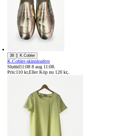
|
38
K.Cobler
K.Cobler-skinnloafers
Sluttid
11:08
8 aug 11:08
.
Pris:
110 kr
,
Eller Köp nu
120 kr
,
.