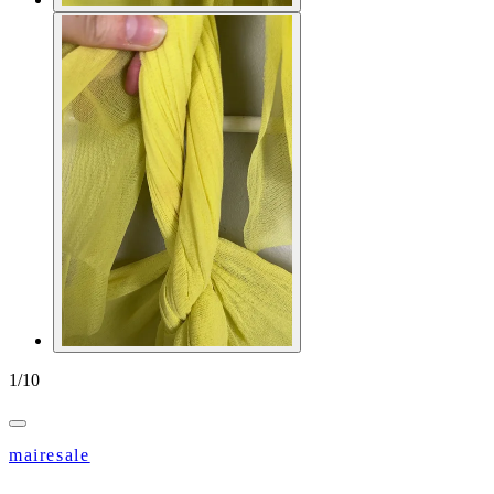
1
/
10
mairesale