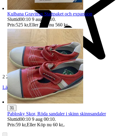
Kulbana Gravitrax Startpaket och expansion
Sluttid
00:10
9 aug 00:10
.
Pris:
525 kr
,
Eller Köp nu
560 kr
,
.
2 240 omdömen
Läs omdömen
Följ
31
Pablosky Skor, Röda sandaler i skinn skinnsandaler
Sluttid
00:10
9 aug 00:10
.
Pris:
59 kr
,
Eller Köp nu
60 kr
,
.