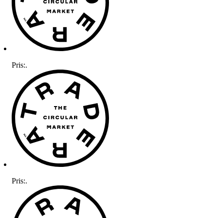
Pris:
.
Pris:
.