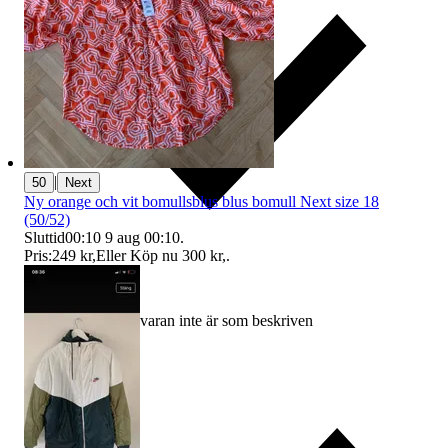
|
50
Next
Ny orange och vit bomullsblus blus bomull Next size 18
(50/52)
Sluttid
00:10
9 aug 00:10
.
Pris:
249 kr
,
Eller Köp nu
300 kr
,
.
Ersättning om varan inte är som beskriven