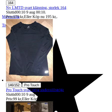
164
Ny LMTD svart klänning, storlek 164
Sluttid
00:10
9 aug 00:10
.
Pris:
179 kr
,
Eller Köp nu
195 kr
,
.
Movemista
Trollhättan
,
Sverige
|
146/152
Pro Touch
Pro Touch svart tröja underställströja
Sluttid
00:10
9 aug 00:10
.
Pris:
99 kr
,
Eller Köp nu
100 kr
,
.