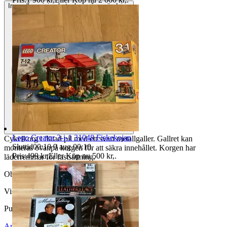
Inga eller minimala tecken på användning
Lego Creator 3-i-1 31048 Fiskekojan
Cykelkorg i flätad pil med ett svart metallgaller. Gallret kan
Sluttid
00:10
9 aug 00:10
.
monteras ovanpå korgen för att säkra innehållet. Korgen har
Pris:
499 kr
,
Eller Köp nu
500 kr
,
.
läderremmar för fastsättning.
Objektnr
737 904 092
Visningar
165
Publicerad
25 jun 23:29
Anmäl
Sälj liknande