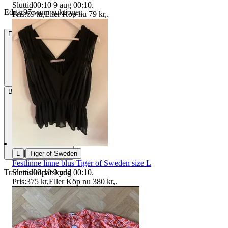
Sluttid
00:10
9 aug 00:10
.
Edgar97 vann auktionen
Pris:
69 kr
,
Eller Köp nu
79 kr
,
.
Frakt
Från 72 kr
Betalning
Via Tradera
|
L
Tiger of Sweden
Festlinne linne blus Tiger of Sweden size L
Sluttid
00:10
9 aug 00:10
.
Traderas köparskydd
Pris:
375 kr
,
Eller Köp nu
380 kr
,
.