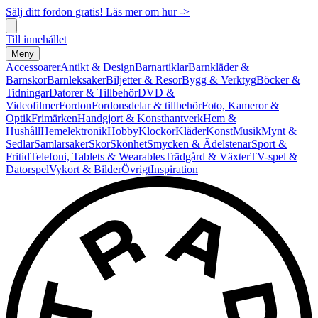
Sälj ditt fordon gratis! Läs mer om hur ->
Till innehållet
Meny
Accessoarer
Antikt & Design
Barnartiklar
Barnkläder &
Barnskor
Barnleksaker
Biljetter & Resor
Bygg & Verktyg
Böcker &
Tidningar
Datorer & Tillbehör
DVD &
Videofilmer
Fordon
Fordonsdelar & tillbehör
Foto, Kameror &
Optik
Frimärken
Handgjort & Konsthantverk
Hem &
Hushåll
Hemelektronik
Hobby
Klockor
Kläder
Konst
Musik
Mynt &
Sedlar
Samlarsaker
Skor
Skönhet
Smycken & Ädelstenar
Sport &
Fritid
Telefoni, Tablets & Wearables
Trädgård & Växter
TV-spel &
Datorspel
Vykort & Bilder
Övrigt
Inspiration