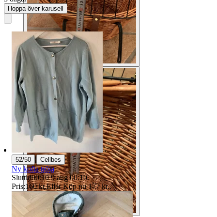
Hoppa över karusell
|
52/50
Cellbes
Ny kofta tröja
Sluttid
00:10
9 aug 00:10
.
Pris:
160 kr
,
Eller Köp nu
177 kr
,
.