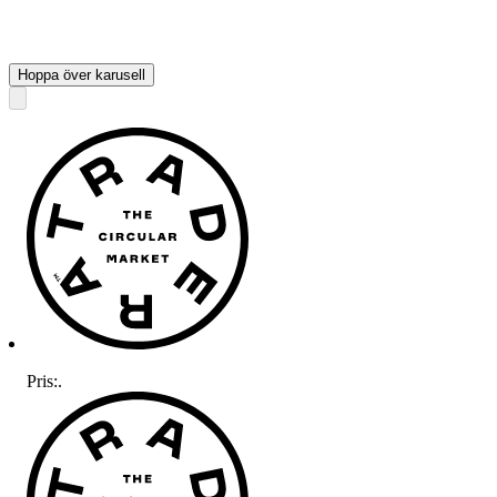
Hoppa över karusell
Pris:
.