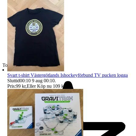
Toppsäljare
Svart t-shirt Västergötlands Ishockeyförbund TV pucken logga
Sluttid
00:10
9 aug 00:10
.
Pris:
99 kr
,
Eller Köp nu
109 kr
,
.