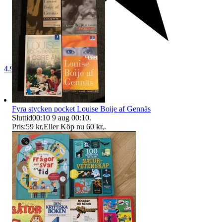
4.9
Fyra stycken pocket Louise Boije af Gennäs
Sluttid
00:10
9 aug 00:10
.
Pris:
59 kr
,
Eller Köp nu
60 kr
,
.