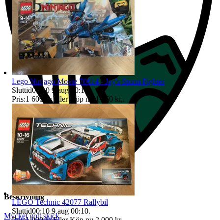
Lego Ninjago Movie 70614 - Jay's Storm Fighter
Sluttid
00:10
9 aug 00:10
.
Pris:
1 600 kr
,
Eller Köp nu
1 650 kr
,
.
Beskrivning
LEGO Technic 42077 Rallybil
Sluttid
00:10
9 aug 00:10
.
Mycket gott skick
Pris:
1 900 kr
,
Eller Köp nu
2 000 kr
,
.