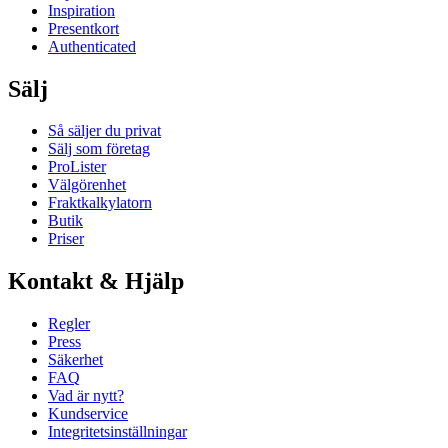
Inspiration
Presentkort
Authenticated
Sälj
Så säljer du privat
Sälj som företag
ProLister
Välgörenhet
Fraktkalkylatorn
Butik
Priser
Kontakt & Hjälp
Regler
Press
Säkerhet
FAQ
Vad är nytt?
Kundservice
Integritetsinställningar