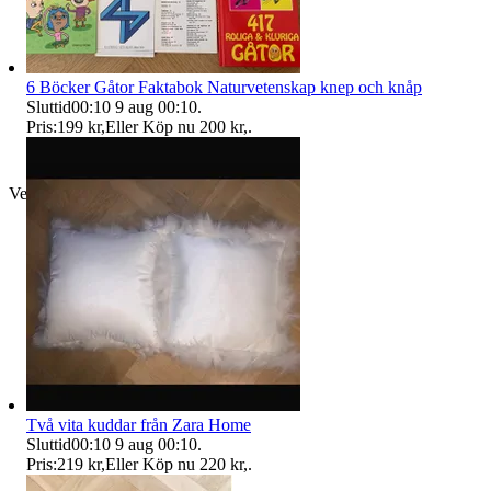
6 Böcker Gåtor Faktabok Naturvetenskap knep och knåp
Sluttid
00:10
9 aug 00:10
.
Pris:
199 kr
,
Eller Köp nu
200 kr
,
.
Verifierad
Två vita kuddar från Zara Home
Sluttid
00:10
9 aug 00:10
.
Pris:
219 kr
,
Eller Köp nu
220 kr
,
.