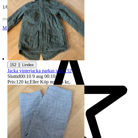
1
/
6
Movemista
|
152
Lindex
Jacka vinterjacka parkas size 152
Sluttid
00:10
9 aug 00:10
.
Pris:
120 kr
,
Eller Köp nu
125 kr
,
.