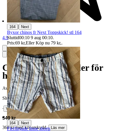
|
164
Next
Byxor chinos fr Next Toppskick! stl 164
Sluttid
00:10
9 aug 00:10
.
4.9
Pris:
69 kr
,
Eller Köp nu
79 kr
,
.
Cykelkorg med galler för
husdjur
Avslutad
8 jul 23:29
Slutpris
∙
Visa bud
349 kr
|
164
Next
368 kr med köparskydd.
Läs mer
Flerfärgade linne shorts