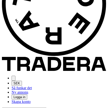
SEK
Så funkar det
Ny annons
Logga in
Skapa konto