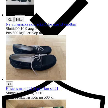
|
XL
Nike
Ny vinterjacka skidjacka Nike sixe xl vändbar
Sluttid
00:10
9 aug 00:10
.
Pris:
500 kr
,
Eller Köp nu
550 kr
,
.
Ersättning om du inte får din vara
41
Hästens marinblå Seglarskor stl 41
Sluttid
00:10
9 aug 00:10
.
Pris:
499 kr
,
Eller Köp nu
500 kr
,
.