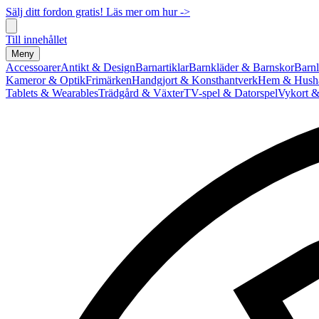
Sälj ditt fordon gratis! Läs mer om hur ->
Till innehållet
Meny
Accessoarer
Antikt & Design
Barnartiklar
Barnkläder & Barnskor
Barnl
Kameror & Optik
Frimärken
Handgjort & Konsthantverk
Hem & Hushå
Tablets & Wearables
Trädgård & Växter
TV-spel & Datorspel
Vykort &