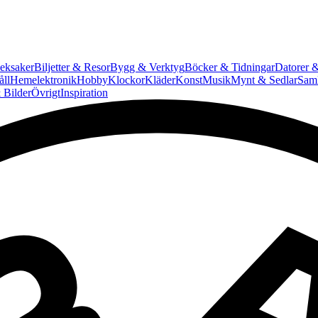
eksaker
Biljetter & Resor
Bygg & Verktyg
Böcker & Tidningar
Datorer &
ll
Hemelektronik
Hobby
Klockor
Kläder
Konst
Musik
Mynt & Sedlar
Saml
 Bilder
Övrigt
Inspiration