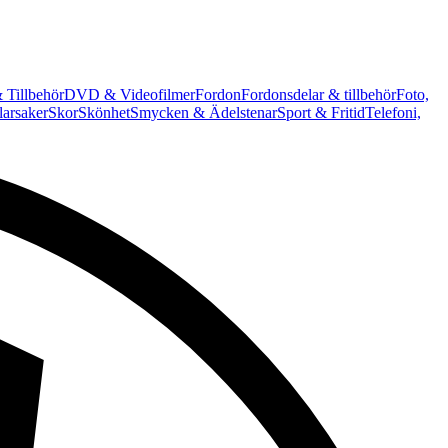
 Tillbehör
DVD & Videofilmer
Fordon
Fordonsdelar & tillbehör
Foto,
arsaker
Skor
Skönhet
Smycken & Ädelstenar
Sport & Fritid
Telefoni,