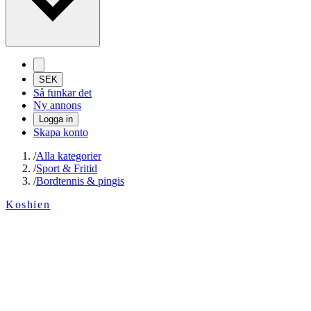
SEK
Så funkar det
Ny annons
Logga in
Skapa konto
/
Alla kategorier
/
Sport & Fritid
/
Bordtennis & pingis
Koshien