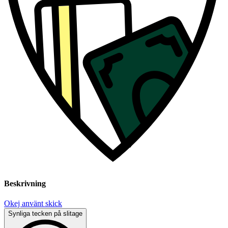
Beskrivning
Okej använt skick
Synliga tecken på slitage