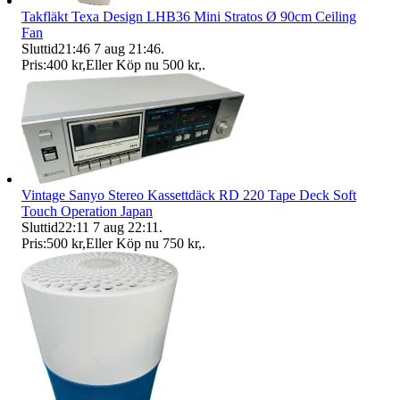
Takfläkt Texa Design LHB36 Mini Stratos Ø 90cm Ceiling
Fan
Sluttid
21:46
7 aug 21:46
.
Pris:
400 kr
,
Eller Köp nu
500 kr
,
.
Vintage Sanyo Stereo Kassettdäck RD 220 Tape Deck Soft
Touch Operation Japan
Sluttid
22:11
7 aug 22:11
.
Pris:
500 kr
,
Eller Köp nu
750 kr
,
.