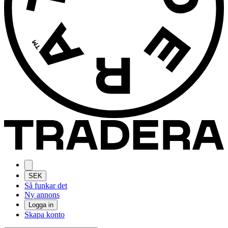
SEK
Så funkar det
Ny annons
Logga in
Skapa konto