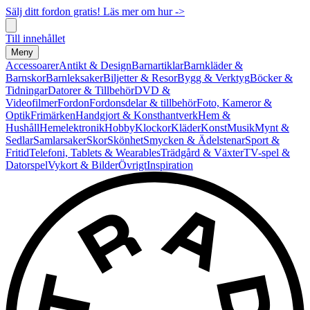
Sälj ditt fordon gratis! Läs mer om hur ->
Till innehållet
Meny
Accessoarer
Antikt & Design
Barnartiklar
Barnkläder &
Barnskor
Barnleksaker
Biljetter & Resor
Bygg & Verktyg
Böcker &
Tidningar
Datorer & Tillbehör
DVD &
Videofilmer
Fordon
Fordonsdelar & tillbehör
Foto, Kameror &
Optik
Frimärken
Handgjort & Konsthantverk
Hem &
Hushåll
Hemelektronik
Hobby
Klockor
Kläder
Konst
Musik
Mynt &
Sedlar
Samlarsaker
Skor
Skönhet
Smycken & Ädelstenar
Sport &
Fritid
Telefoni, Tablets & Wearables
Trädgård & Växter
TV-spel &
Datorspel
Vykort & Bilder
Övrigt
Inspiration