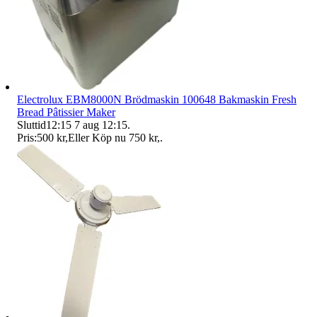
Electrolux EBM8000N Brödmaskin 100648 Bakmaskin Fresh
Bread Pâtissier Maker
Sluttid
12:15
7 aug 12:15
.
Pris:
500 kr
,
Eller Köp nu
750 kr
,
.