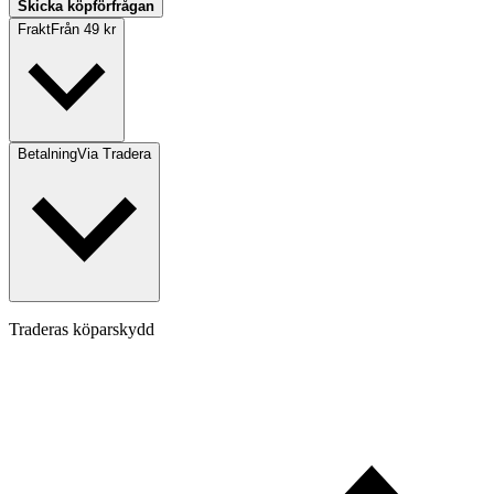
Skicka köpförfrågan
Frakt
Från 49 kr
Betalning
Via Tradera
Traderas köparskydd