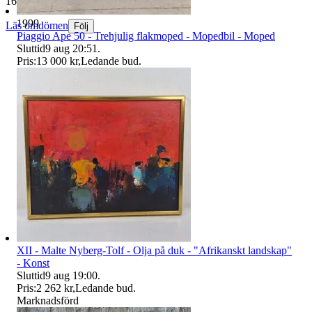
165 019 omdömen
1999
Läs omdömen
Följ
Piaggio Ape 50 - Trehjulig flakmoped - Mopedbil - Moped
Sluttid
9 aug 20:51
.
Pris:
13 000 kr
,
Ledande bud
.
XII - Malte Nyberg-Tolf - Olja på duk - "Afrikanskt landskap"
- Konst
Sluttid
9 aug 19:00
.
Pris:
2 262 kr
,
Ledande bud
.
Marknadsförd