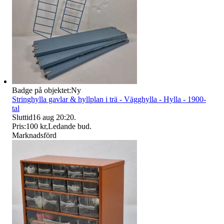
Badge på objektet:
Ny
Stringhylla gavlar & hyllplan i trä - Vägghylla - Hylla - 1900-
tal
Sluttid
16 aug 20:20
.
Pris:
100 kr
,
Ledande bud
.
Marknadsförd