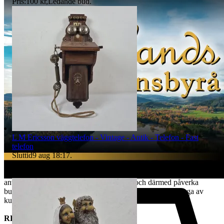
Pris:
100 kr
,
Ledande bud
.
ÅNGERRÄTT
Gäller ej köp gjorda av näringsidkare. Kund ska inom 14 dagar efter
mottagen vara meddela oss via mail till tradera@jabab.se att man
avser att utnyttja ångerrätten. Meddelandet ska innehålla
objektsnummer. Retur ska ske på kundens bekostnad och vara oss
tillhanda inom 14 dagar från det att vi meddelats om ångerrättens
utnyttjande och sändas direkt till det säljande auktionshusets adress -
observera att det inte får skickas till paketombud.
Det är kundens ansvar att objektet skickas tillbaka i exakt samma
skick som vid köptillfället och är skyldig att paketera och hantera
auktionsobjektet så att det inte skadas under transporten. Vi har rätt
att göra avdrag motsvarande den värdeminskning som uppstått till
följd av att kund har hanterat varan i större omfattning än som varit
nödvändigt. Värdeminskningen bedöms från fall till fall. Vi försöker
hantera alla returer så snabbt som möjligt. Efter att kundens retur
L M Ericsson väggtelefon - Vintage - Antik - Telefon - Fast
hanterats återbetalas pengarna för den köpta varan. Ångerrätten
telefon
avser ej det externa köpet av leverans av objektet då
Sluttid
9 aug 18:17
.
konsumenten/köparen uttryckligen har samtyckt till att tjänsten
Pris:
1 182 kr
,
Ledande bud
.
börjar utföras och gått med på att det inte finns någon ångerrätt när
Marknadsförd
tjänsten har fullgjorts. Om misstanke att ångerrätt missbrukas, tex
används för att ej behöva stå fast vid bud och därmed påverka
budgivningsprocessen, förbehåller sig vi oss rätten att stänga av
kundens konto för vidare budgivning hos oss.
REKLAMATION