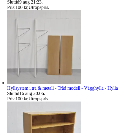
Sluttid
9 aug 21:23
.
Pris:
100 kr
,
Utropspris
.
Hyllsystem i trä & metall - Tråd modell - Vägghylla - Hylla
Sluttid
16 aug 20:06
.
Pris:
100 kr
,
Utropspris
.