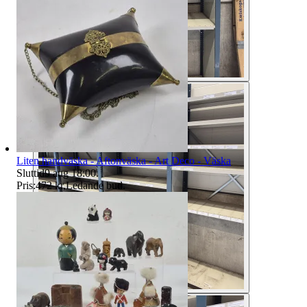
Liten handväska - Aftonväska - Art Deco - Väska
Sluttid
9 aug 18:00
.
Pris:
472 kr
,
Ledande bud
.