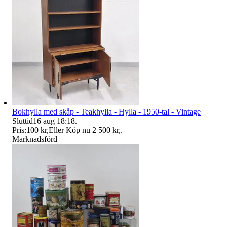
Bokhylla med skåp - Teakhylla - Hylla - 1950-tal - Vintage
Sluttid
16 aug 18:18
.
Pris:
100 kr
,
Eller Köp nu
2 500 kr
,
.
Marknadsförd