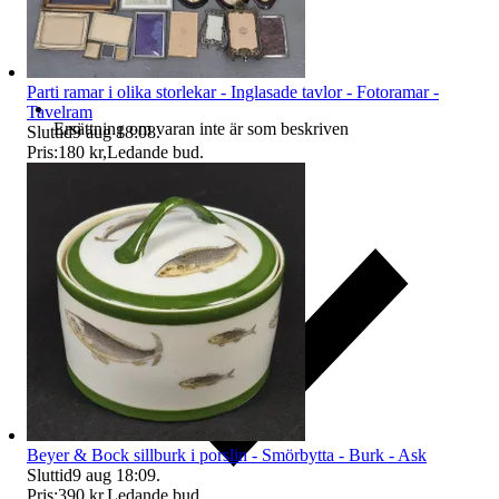
Parti ramar i olika storlekar - Inglasade tavlor - Fotoramar -
Tavelram
Ersättning om varan inte är som beskriven
Sluttid
9 aug 18:08
.
Pris:
180 kr
,
Ledande bud
.
Beyer & Bock sillburk i porslin - Smörbytta - Burk - Ask
Sluttid
9 aug 18:09
.
Pris:
390 kr
,
Ledande bud
.