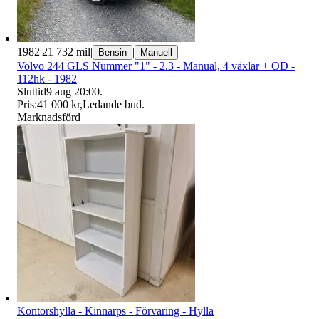
1982
|
21 732 mil
|
|
Bensin
Manuell
Volvo 244 GLS Nummer "1" - 2.3 - Manual, 4 växlar + OD -
112hk - 1982
Sluttid
9 aug 20:00
.
Pris:
41 000 kr
,
Ledande bud
.
Marknadsförd
Kontorshylla - Kinnarps - Förvaring - Hylla