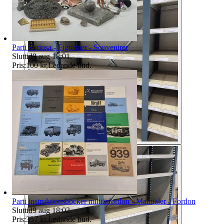
Parti kuriosa - Figuriner - Souvenirer
Sluttid
9 aug 18:01
.
Pris:
100 kr
,
Ledande bud
.
Parti instruktionsböcker militärfordon - Manualer - Fordon
Sluttid
9 aug 18:02
.
Pris:
357 kr
,
Ledande bud
.