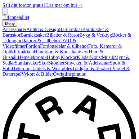
Sälj ditt fordon gratis! Läs mer om hur ->
Till innehållet
Meny
Accessoarer
Antikt & Design
Barnartiklar
Barnkläder &
Barnskor
Barnleksaker
Biljetter & Resor
Bygg & Verktyg
Böcker &
Tidningar
Datorer & Tillbehör
DVD &
Videofilmer
Fordon
Fordonsdelar & tillbehör
Foto, Kameror &
Optik
Frimärken
Handgjort & Konsthantverk
Hem &
Hushåll
Hemelektronik
Hobby
Klockor
Kläder
Konst
Musik
Mynt &
Sedlar
Samlarsaker
Skor
Skönhet
Smycken & Ädelstenar
Sport &
Fritid
Telefoni, Tablets & Wearables
Trädgård & Växter
TV-spel &
Datorspel
Vykort & Bilder
Övrigt
Inspiration