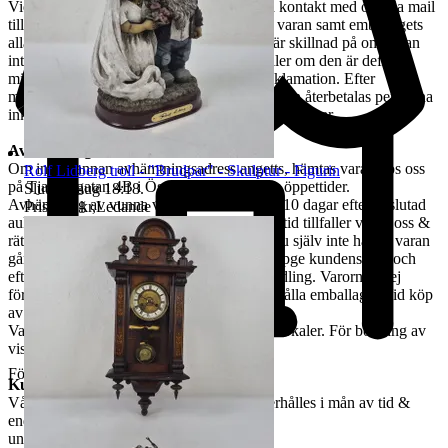
Vid Reklamation ska kunden omgående ta kontakt med oss via mail
till tradera@jabab.se samt bifoga bilder på varan samt emballagets
alla sidor och packmateriel. Notera att det är skillnad på om varan
inte lever upp till kundens förväntningar eller om den är defekt,
mindre defekter är inte ett giltigt skäl till reklamation. Efter
mottagande av vara samt godkänd reklamation återbetalas pengarna
inkl. returfrakt, om kund betalat den, inom 30 dagar.
Avhämtning
Om ingen annan avhämtningsadress angetts, hämtas varan hos oss
Rolf Lidberg troll - "Brudpar" - Skulptur - Figurin
på Tjalmargatan 4B i Östersund under våra öppettider.
Sluttid
9 aug 18:18
.
Avhämtning av vunna varor skall ske inom 10 dagar efter avslutad
Pris:
325 kr
,
Ledande bud
.
auktion. Om varan ej hämtas inom angiven tid tillfaller varan oss &
rätten till återbetalning är förbrukad. Kan Du själv inte hämta varan
går det skicka ett ombud. Ombudet skall uppge kundens för- och
efternamn, varubeskrivning & egen ID-handling. Varorna är ej
förpackade & kunden måste själv tillhandahålla emballage. Vid köp
av skrymmande gods, måste bärhjälp medtas.
Varorna finns att titta på vid begäran i våra lokaler. För bokning av
visning kontakta oss, se nedan.
Företag
Kundservice & Öppettider
Vår kundservice bedrivs via e-post. Svar erhålles i mån av tid &
endast
under våra öppettider.