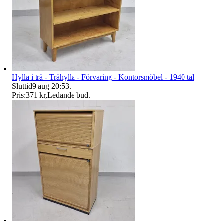
Hylla i trä - Trähylla - Förvaring - Kontorsmöbel - 1940 tal
Sluttid
9 aug 20:53
.
Pris:
371 kr
,
Ledande bud
.