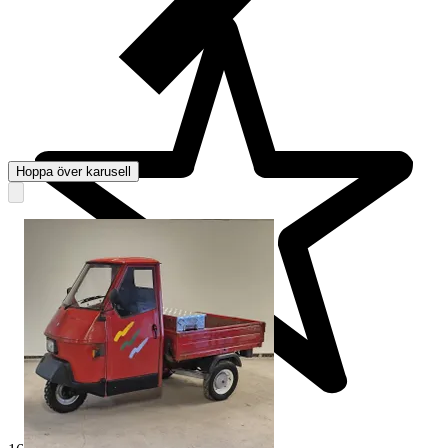
Hoppa över karusell