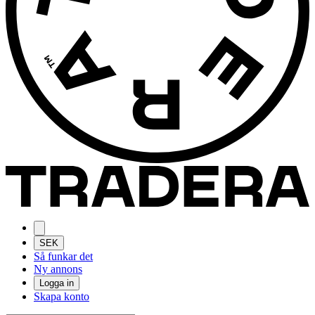
SEK
Så funkar det
Ny annons
Logga in
Skapa konto