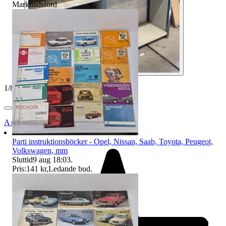
Marknadsförd
1
/
8
Auktionsbyra
Parti instruktionsböcker - Opel, Nissan, Saab, Toyota, Peugeot,
Volkswagen, mm
Sluttid
9 aug 18:03
.
Pris:
141 kr
,
Ledande bud
.