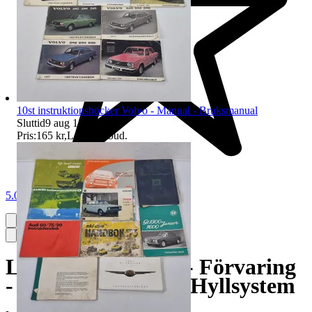
10st instruktionsböcker Volvo - Manual - Bruksmanual
Sluttid
9 aug 18:04
.
Pris:
165 kr
,
Ledande bud
.
5.0
Lagerhylla - Hylla - Förvaring
- Förvaringshylla - Hyllsystem