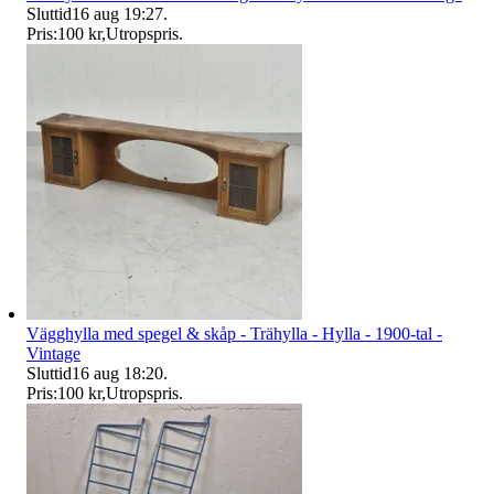
Sluttid
16 aug 19:27
.
Pris:
100 kr
,
Utropspris
.
Vägghylla med spegel & skåp - Trähylla - Hylla - 1900-tal -
Vintage
Sluttid
16 aug 18:20
.
Pris:
100 kr
,
Utropspris
.