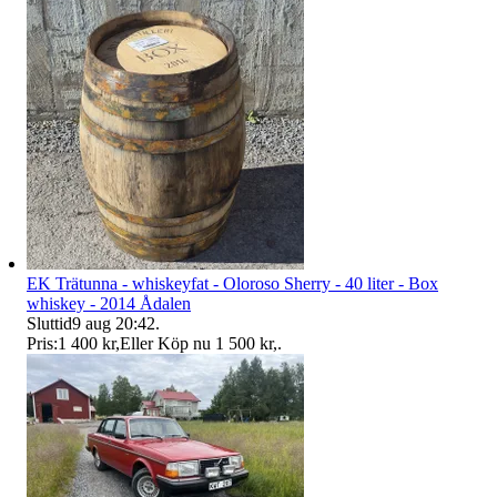
EK Trätunna - whiskeyfat - Oloroso Sherry - 40 liter - Box
whiskey - 2014 Ådalen
Sluttid
9 aug 20:42
.
Pris:
1 400 kr
,
Eller Köp nu
1 500 kr
,
.