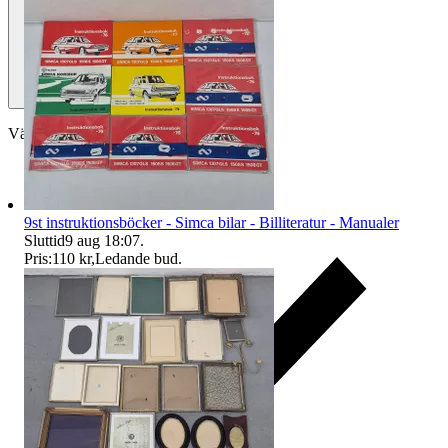
Välj till köparskydd
9st instruktionsböcker - Simca bilar - Billiteratur - Manualer
Sluttid
9 aug 18:07
.
Pris:
110 kr
,
Ledande bud
.