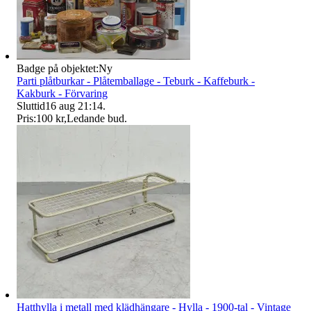
Badge på objektet:
Ny
Parti plåtburkar - Plåtemballage - Teburk - Kaffeburk -
Kakburk - Förvaring
Sluttid
16 aug 21:14
.
Pris:
100 kr
,
Ledande bud
.
Hatthylla i metall med klädhängare - Hylla - 1900-tal - Vintage