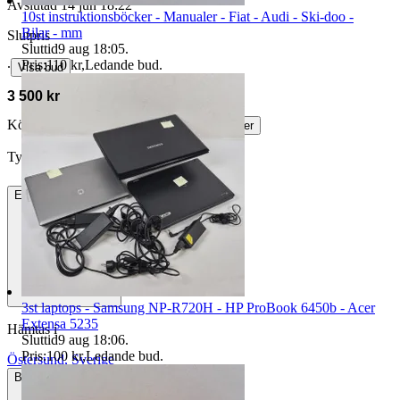
Avslutad
14 jun 18:22
10st instruktionsböcker - Manualer - Fiat - Audi - Ski-doo -
Bilar - mm
Slutpris
Sluttid
9 aug 18:05
.
Pris:
110 kr
,
Ledande bud
.
∙
Visa bud
3 500 kr
Köparskydd är valfritt hos företag.
Läs mer
Tyler-Durden vann auktionen
Endast avhämtning
3st laptops - Samsung NP-R720H - HP ProBook 6450b - Acer
Extensa 5235
Hämtas i
Sluttid
9 aug 18:06
.
Pris:
100 kr
,
Ledande bud
.
Östersund, Sverige
Betalning
Via Tradera