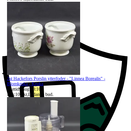
Ersättning om du inte får din vara
2st Hackefors Porslin ytterfoder - "Linnea Borealis" -
Blomkruka - Kruka
Sluttid
9 aug 18:10
.
Pris:
100 kr
,
Ledande bud
.