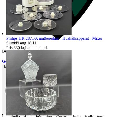
Philips HR 2871/A matberedare - Hushållsapparat - Mixer
Sluttid
9 aug 18:11
.
Pris:
330 kr
,
Ledande bud
.
Beskrivning
Gott använt skick
Mindre tecken på användning
Lagerhylla - Hylla - Förvaring - Förvaringshylla - Hyllsystem