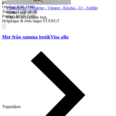
Måndag-Tisdag: 12:00-16:30
Onsdag: 8:00-18:00
Väggklocka - Pendelur - Väggur - Klocka - Ur - Antfikt
Torsdag: 12:00-16:30
Sluttid
9 aug 18:19
.
Fredag: 10:00-15:00
Pris:
100 kr
,
Ledande bud
.
Helgdagar & röda dagar STÄNGT
Mer från samma butik
Visa alla
Toppsäljare