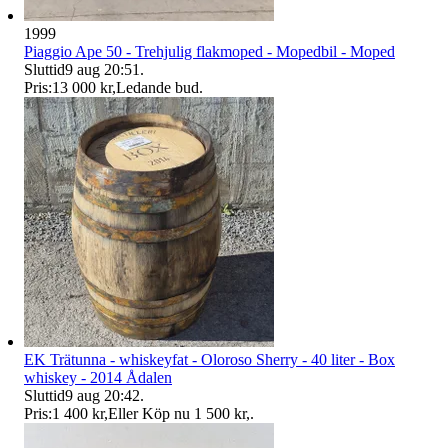
1999
Piaggio Ape 50 - Trehjulig flakmoped - Mopedbil - Moped
Sluttid
9 aug 20:51
.
Pris:
13 000 kr
,
Ledande bud
.
EK Trätunna - whiskeyfat - Oloroso Sherry - 40 liter - Box
whiskey - 2014 Ådalen
Sluttid
9 aug 20:42
.
Pris:
1 400 kr
,
Eller Köp nu
1 500 kr
,
.