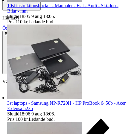
10st instruktionsböcker - Manualer - Fiat - Audi - Ski-doo -
Bilar - mm
Sluttid
18:05
9 aug 18:05
.
Hämtas i
Pris:
110 kr
,
Ledande bud
.
Östersund, Sverige
Betalning
Via Tradera
Välj till köparskydd
3st laptops - Samsung NP-R720H - HP ProBook 6450b - Acer
Extensa 5235
Sluttid
18:06
9 aug 18:06
.
Pris:
100 kr
,
Ledande bud
.