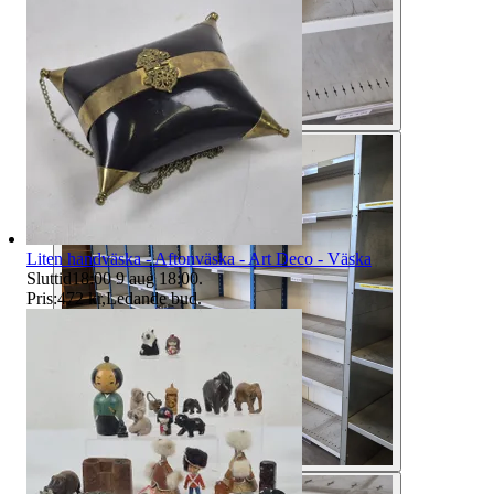
Liten handväska - Aftonväska - Art Deco - Väska
Sluttid
18:00
9 aug 18:00
.
Pris:
472 kr
,
Ledande bud
.