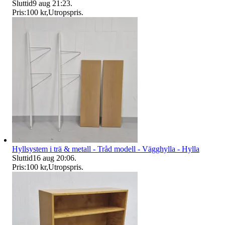
Sluttid
9 aug 21:23
.
Pris:
100 kr
,
Utropspris
.
Hyllsystem i trä & metall - Tråd modell - Vägghylla - Hylla
Sluttid
16 aug 20:06
.
Pris:
100 kr
,
Utropspris
.