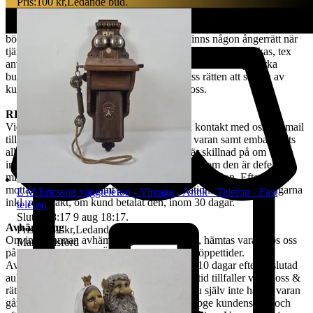
hanterats återbetalas pengarna för den köpta varan. Ångerrätten
Pris:
100 kr
,
Ledande bud
.
avser ej det externa köpet av leverans av objektet då
konsumenten/köparen uttryckligen har samtyckt till att tjänsten
börjar utföras och gått med på att det inte finns någon ångerrätt när
tjänsten har fullgjorts. Om misstanke att ångerrätt missbrukas, tex
används för att ej behöva stå fast vid bud och därmed påverka
budgivningsprocessen, förbehåller sig vi oss rätten att stänga av
kundens konto för vidare budgivning hos oss.
REKLAMATION
Vid Reklamation ska kunden omgående ta kontakt med oss via mail
till tradera@jabab.se samt bifoga bilder på varan samt emballagets
alla sidor och packmateriel. Notera att det är skillnad på om varan
inte lever upp till kundens förväntningar eller om den är defekt,
mindre defekter är inte ett giltigt skäl till reklamation. Efter
mottagande av vara samt godkänd reklamation återbetalas pengarna
L M Ericsson väggtelefon - Vintage - Antik - Telefon - Fast
inkl. returfrakt, om kund betalat den, inom 30 dagar.
telefon
Sluttid
18:17
9 aug 18:17
.
Avhämtning
Pris:
1 182 kr
,
Ledande bud
.
Om ingen annan avhämtningsadress angetts, hämtas varan hos oss
Marknadsförd
på Tjalmargatan 4B i Östersund under våra öppettider.
Avhämtning av vunna varor skall ske inom 10 dagar efter avslutad
auktion. Om varan ej hämtas inom angiven tid tillfaller varan oss &
rätten till återbetalning är förbrukad. Kan Du själv inte hämta varan
går det skicka ett ombud. Ombudet skall uppge kundens för- och