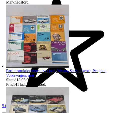
Marknadsförd
Parti instruktionsböcker - Opel, Nissan, Saab, Toyota, Peugeot,
Volkswagen, mm
Sluttid
18:03
9 aug 18:03
.
Pris:
141 kr
,
Ledande bud
.
5.0