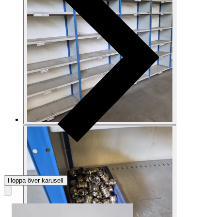
Hoppa över karusell