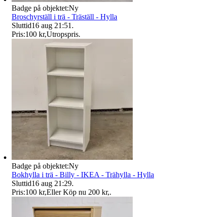
Badge på objektet:
Ny
Broschyrställ i trä - Träställ - Hylla
Sluttid
16 aug 21:51
.
Pris:
100 kr
,
Utropspris
.
Badge på objektet:
Ny
Bokhylla i trä - Billy - IKEA - Trähylla - Hylla
Sluttid
16 aug 21:29
.
Pris:
100 kr
,
Eller Köp nu
200 kr
,
.