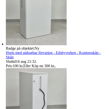
Badge på objektet:
Ny
Hurts med utdragbar förvaring - Edsbyverken - Kontorsskåp -
Skåp
Sluttid
16 aug 21:32
.
Pris:
100 kr
,
Eller Köp nu
300 kr
,
.