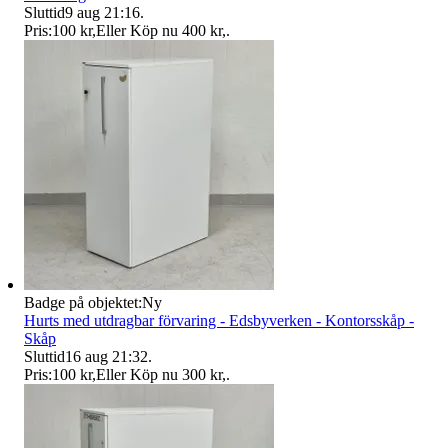
Sluttid
9 aug 21:16
.
Pris:
100 kr
,
Eller Köp nu
400 kr
,
.
Badge på objektet:
Ny
Hurts med utdragbar förvaring - Edsbyverken - Kontorsskåp -
Skåp
Sluttid
16 aug 21:32
.
Pris:
100 kr
,
Eller Köp nu
300 kr
,
.