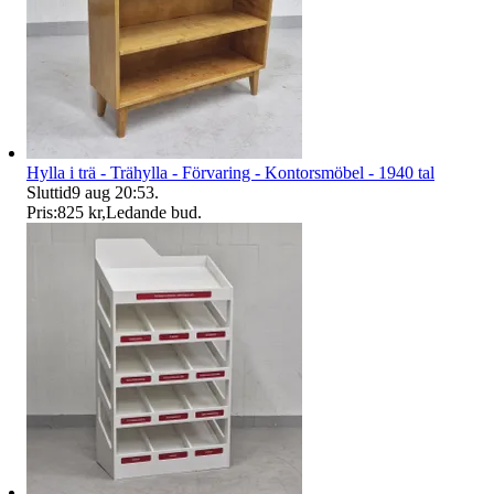
Hylla i trä - Trähylla - Förvaring - Kontorsmöbel - 1940 tal
Sluttid
9 aug 20:53
.
Pris:
825 kr
,
Ledande bud
.