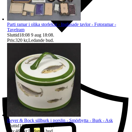
Parti ramar i olika storlekar - Inglasade tavlor - Fotoramar -
Tavelram
Sluttid
18:08
9 aug 18:08
.
Pris:
320 kr
,
Ledande bud
.
Ersättning om du inte får din vara
Beyer & Bock sillburk i porslin - Smörbytta - Burk - Ask
Sluttid
18:09
9 aug 18:09
.
Pris:
460 kr
,
Ledande bud
.