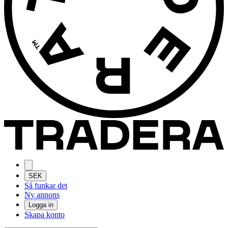
SEK
Så funkar det
Ny annons
Logga in
Skapa konto