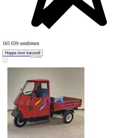
165 039 omdömen
Hoppa över karusell
Läs omdömen
Följ