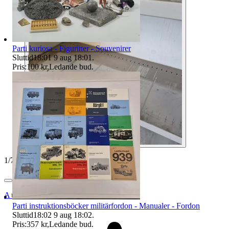
Parti kuriosa - Figuriner - Souvenirer
Sluttid
18:01
9 aug 18:01
.
Pris:
100 kr
,
Ledande bud
.
1
/
7
Auktionsbyra
Parti instruktionsböcker militärfordon - Manualer - Fordon
Sluttid
18:02
9 aug 18:02
.
Pris:
357 kr
,
Ledande bud
.