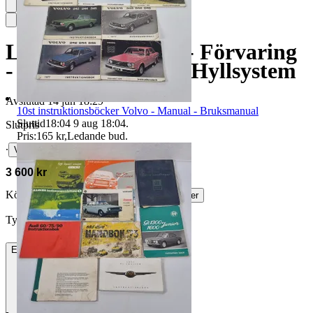
Lagerhylla - Hylla - Förvaring
- Förvaringshylla - Hyllsystem
Avslutad
14 jun 18:29
10st instruktionsböcker Volvo - Manual - Bruksmanual
Sluttid
18:04
9 aug 18:04
.
Slutpris
Pris:
165 kr
,
Ledande bud
.
∙
Visa bud
3 600 kr
Köparskydd är valfritt hos företag.
Läs mer
Tyler-Durden vann auktionen
Endast avhämtning