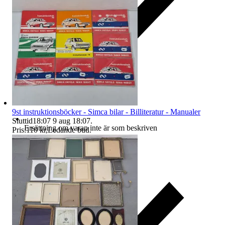
9st instruktionsböcker - Simca bilar - Billiteratur - Manualer
Sluttid
18:07
9 aug 18:07
.
Ersättning om varan inte är som beskriven
Pris:
110 kr
,
Ledande bud
.