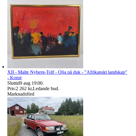
XII - Malte Nyberg-Tolf - Olja på duk - "Afrikanskt landskap"
- Konst
Sluttid
9 aug 19:00
.
Pris:
2 262 kr
,
Ledande bud
.
Marknadsförd