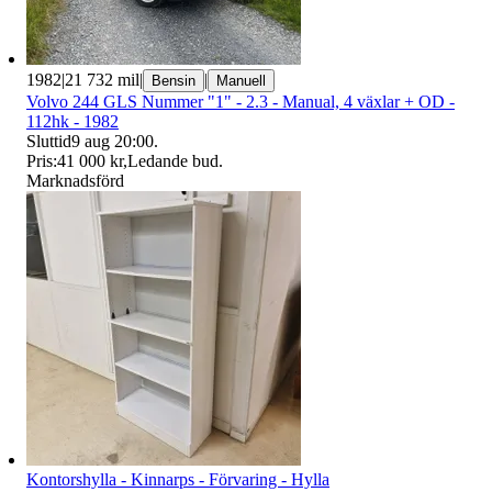
1982
|
21 732 mil
|
|
Bensin
Manuell
Volvo 244 GLS Nummer "1" - 2.3 - Manual, 4 växlar + OD -
112hk - 1982
Sluttid
9 aug 20:00
.
Pris:
41 000 kr
,
Ledande bud
.
Marknadsförd
Kontorshylla - Kinnarps - Förvaring - Hylla