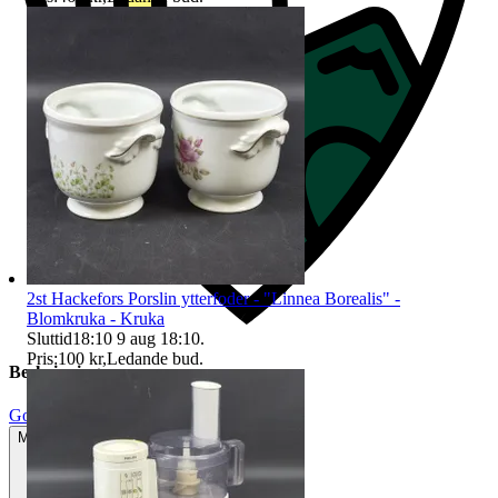
2st Hackefors Porslin ytterfoder - "Linnea Borealis" -
Blomkruka - Kruka
Sluttid
18:10
9 aug 18:10
.
Pris:
100 kr
,
Ledande bud
.
Beskrivning
Gott använt skick
Mindre tecken på användning