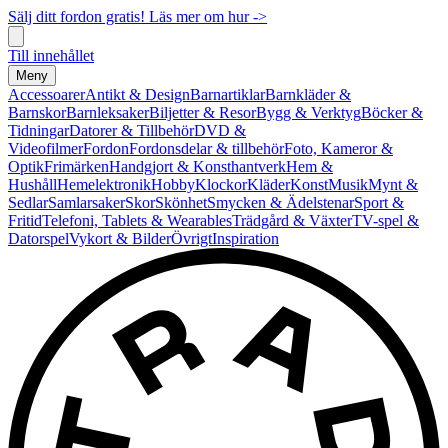
Sälj ditt fordon gratis! Läs mer om hur ->
Till innehållet
Meny
Accessoarer
Antikt & Design
Barnartiklar
Barnkläder &
Barnskor
Barnleksaker
Biljetter & Resor
Bygg & Verktyg
Böcker &
Tidningar
Datorer & Tillbehör
DVD &
Videofilmer
Fordon
Fordonsdelar & tillbehör
Foto, Kameror &
Optik
Frimärken
Handgjort & Konsthantverk
Hem &
Hushåll
Hemelektronik
Hobby
Klockor
Kläder
Konst
Musik
Mynt &
Sedlar
Samlarsaker
Skor
Skönhet
Smycken & Ädelstenar
Sport &
Fritid
Telefoni, Tablets & Wearables
Trädgård & Växter
TV-spel &
Datorspel
Vykort & Bilder
Övrigt
Inspiration