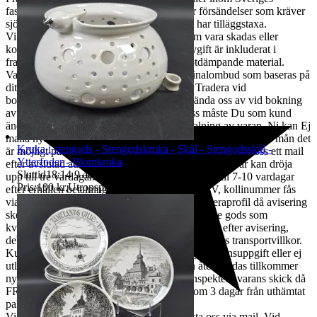
fastland, extra kostnader kan tillkomma för försändelser som kräver
sjö -& flygfrakt samt orter där fraktbolaget har tilläggstaxa.
Vi ansvarar för risken vid transport, dvs. om vara skadas eller
kommer bort under transport. Emballageavgift är inkluderat i
fraktpriset. Vi packar omsorgsfullt med stötdämpande material.
Varan skickas till ditt närmsta ombud/terminalombud som baseras på
ditt postnummer. Den adress Du angett på Tradera vid
bokningstillfället är den vi kommer att använda oss av vid bokning
av frakt. Ska varan skickas till annan adress måste Du som kund
ändra adressen i er Traderaprofil innan betalning av varan. Ni kan Ej
maila nya adressuppgifter till oss. Vi erbjuder samfrakt i den mån det
Kruka i stengods - Stengodskruka - Skål - Stengodsskål -
är möjligt på auktioner som går ut samma dygn. Skicka oss ett mail
Ytterfoder - Blomkruka
efter avslutad auktion för nya betalningsuppgifter, svar kan dröja
Sluttid
18:14
9 aug 18:14
.
upp till tre vardagar. Leverans av vara sker upp till 7-10 vardagar
Pris:
100 kr
,
Utropspris
.
efter erhållen betalning. All frakt sker med DSV, kollinummer fås
via e-post. Mobilnummer Måste anges i er traderaprofil då avisering
sker via sms. Lagerhyra & retur för skrymmande gods som
kvarligger hos terminalombud i mer än tre dagar efter avisering,
debiteras från dag fyra löpande per dag enl. DSVs transportvillkor.
Kunden står för returkostnaden vid felaktig leveransuppgift eller ej
utlöst paket med minst 200:-, önskas varan åter sändas tillkommer
ny fraktkostnad. Kunden ansvarar för att inspektera varans skick då
FRAKTSKADA måste anmälas till oss inom 3 dagar från uthämtat
paket.
Vid en transportskada skall kunden kontakta oss via mail. Vid