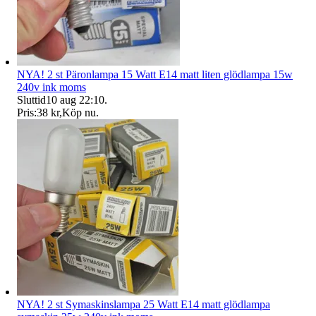
NYA! 2 st Päronlampa 15 Watt E14 matt liten glödlampa 15w
240v ink moms
Sluttid
10 aug 22:10
.
Pris:
38 kr
,
Köp nu
.
NYA! 2 st Symaskinslampa 25 Watt E14 matt glödlampa