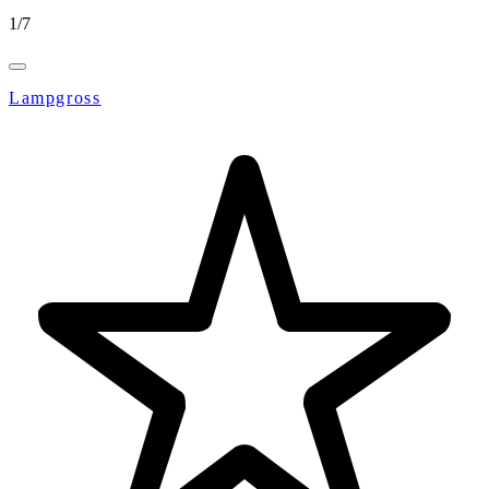
1
/
7
Lampgross