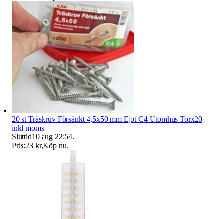
20 st Träskruv Försänkt 4,5x50 mm Ejot C4 Utomhus Torx20
inkl moms
Sluttid
10 aug 22:54
.
Pris:
23 kr
,
Köp nu
.