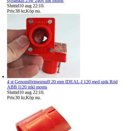
symaskin 25w 240v ink moms
Sluttid
10 aug 22:10
.
Pris:
38 kr
,
Köp nu
.
4 st Genomföringsmuff 20 mm IDEAL-I 120 med spik Röd
ABB I120 inkl moms
Sluttid
10 aug 22:10
.
Pris:
30 kr
,
Köp nu
.