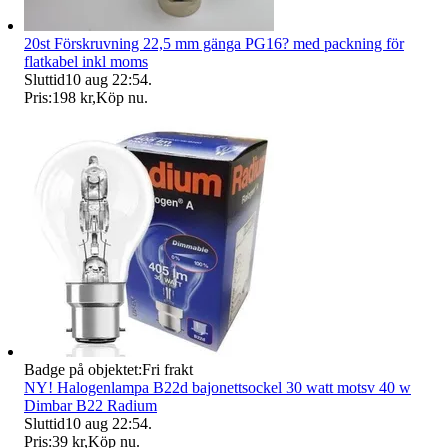
20st Förskruvning 22,5 mm gänga PG16? med packning för
flatkabel inkl moms
Sluttid
10 aug 22:54
.
Pris:
198 kr
,
Köp nu
.
Badge på objektet:
Fri frakt
NY! Halogenlampa B22d bajonettsockel 30 watt motsv 40 w
Dimbar B22 Radium
Sluttid
10 aug 22:54
.
Pris:
39 kr
,
Köp nu
.