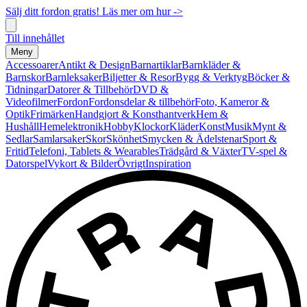
Sälj ditt fordon gratis! Läs mer om hur ->
Till innehållet
Meny
Accessoarer
Antikt & Design
Barnartiklar
Barnkläder &
Barnskor
Barnleksaker
Biljetter & Resor
Bygg & Verktyg
Böcker &
Tidningar
Datorer & Tillbehör
DVD &
Videofilmer
Fordon
Fordonsdelar & tillbehör
Foto, Kameror &
Optik
Frimärken
Handgjort & Konsthantverk
Hem &
Hushåll
Hemelektronik
Hobby
Klockor
Kläder
Konst
Musik
Mynt &
Sedlar
Samlarsaker
Skor
Skönhet
Smycken & Ädelstenar
Sport &
Fritid
Telefoni, Tablets & Wearables
Trädgård & Växter
TV-spel &
Datorspel
Vykort & Bilder
Övrigt
Inspiration