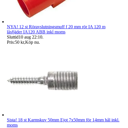
NYA! 12 st Röravslutningsmuff f 20 mm rör IA 120 m
låsfjäder IA120 ABB inkl moms
Sluttid
10 aug 22:10
.
Pris:
50 kr
,
Köp nu
.
Sista! 18 st Karmskuv 50mm Ejot 7x50mm för 14mm hål inkl.
moms