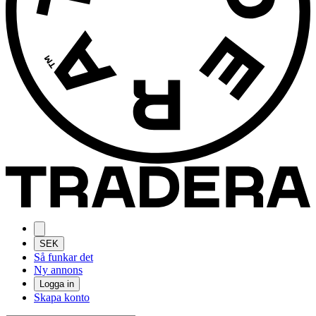
SEK
Så funkar det
Ny annons
Logga in
Skapa konto