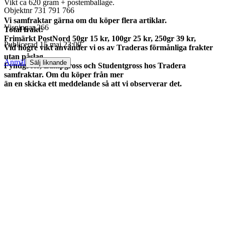
Vikt ca 620 gram + postemballage.
Objektnr
731 791 766
Vi samfraktar gärna om du köper flera artiklar.
Visningar
266
Total frakt:
Frimärkt PostNord 50gr 15 kr, 100gr 25 kr, 250gr 39 kr,
Publicerad
15 maj 23:00
Vid högre vikt använder vi os av Traderas förmånliga frakter
utan påslag.
Anmäl
Sälj liknande
Fyndgross, Lampgross och Studentgross hos Tradera
samfraktar. Om du köper från mer
än en skicka ett meddelande så att vi observerar det.