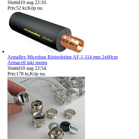
Sluttid
10 aug 22:10
.
Pris:
52 kr
,
Köp nu
.
Armaflex Microban Rörisolering AF-1-114 mm 2x60cm
Armacell inkl moms
Sluttid
10 aug 22:54
.
Pris:
178 kr
,
Köp nu
.