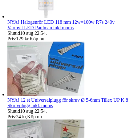
NYA! Halogenrör LED 118 mm 12w=100w R7s 240v
Varmvit LED Paulman inkl moms
Sluttid
10 aug 22:54
.
Pris:
129 kr
,
Köp nu
.
NYA! 12 st Universalplugg för skruv Ø 5-6mm Tillex UP K 8
Skruvplugg inkl. moms
Sluttid
10 aug 22:54
.
Pris:
24 kr
,
Köp nu
.