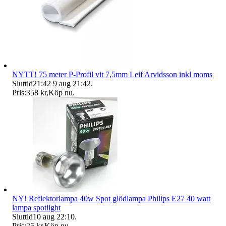
NYTT! 75 meter P-Profil vit 7,5mm Leif Arvidsson inkl moms
Sluttid
21:42
9 aug 21:42
.
Pris:
358 kr
,
Köp nu
.
NY! Reflektorlampa 40w Spot glödlampa Philips E27 40 watt
lampa spotlight
Sluttid
10 aug 22:10
.
Pris:
25 kr
,
Köp nu
.