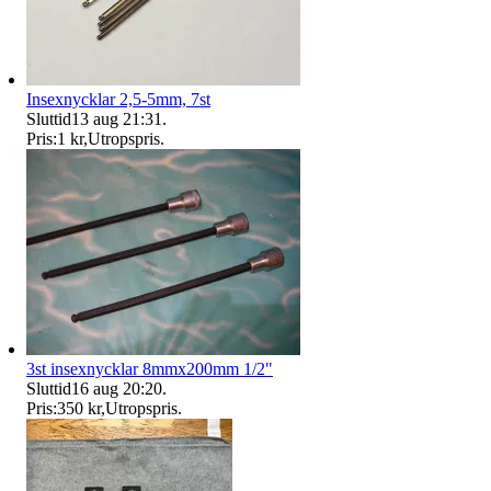
Insexnycklar 2,5-5mm, 7st
Sluttid
13 aug 21:31
.
Pris:
1 kr
,
Utropspris
.
3st insexnycklar 8mmx200mm 1/2"
Sluttid
16 aug 20:20
.
Pris:
350 kr
,
Utropspris
.