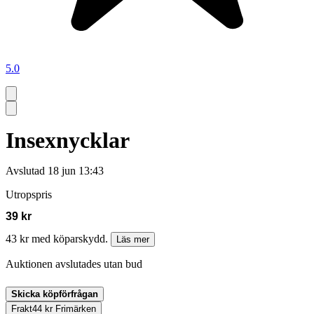
5.0
Insexnycklar
Avslutad
18 jun 13:43
Utropspris
39 kr
43 kr med köparskydd.
Läs mer
Auktionen avslutades utan bud
Skicka köpförfrågan
Frakt
44 kr Frimärken