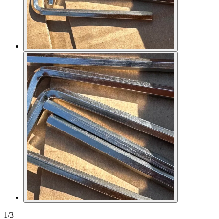
1
/
3