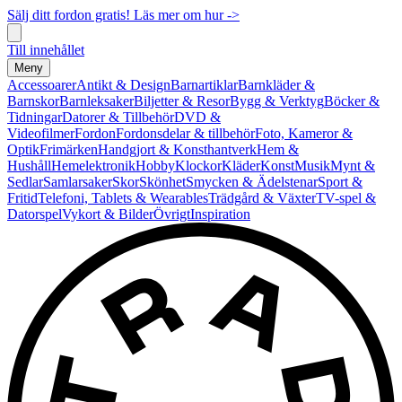
Sälj ditt fordon gratis! Läs mer om hur ->
Till innehållet
Meny
Accessoarer
Antikt & Design
Barnartiklar
Barnkläder &
Barnskor
Barnleksaker
Biljetter & Resor
Bygg & Verktyg
Böcker &
Tidningar
Datorer & Tillbehör
DVD &
Videofilmer
Fordon
Fordonsdelar & tillbehör
Foto, Kameror &
Optik
Frimärken
Handgjort & Konsthantverk
Hem &
Hushåll
Hemelektronik
Hobby
Klockor
Kläder
Konst
Musik
Mynt &
Sedlar
Samlarsaker
Skor
Skönhet
Smycken & Ädelstenar
Sport &
Fritid
Telefoni, Tablets & Wearables
Trädgård & Växter
TV-spel &
Datorspel
Vykort & Bilder
Övrigt
Inspiration