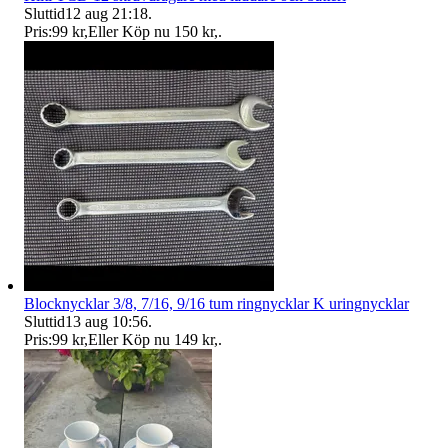
Sluttid
12 aug 21:18
.
Pris:
99 kr
,
Eller Köp nu
150 kr
,
.
Blocknycklar 3/8, 7/16, 9/16 tum ringnycklar K uringnycklar
Sluttid
13 aug 10:56
.
Pris:
99 kr
,
Eller Köp nu
149 kr
,
.