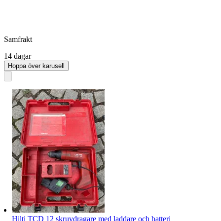
Samfrakt
14 dagar
Hoppa över karusell
Hilti TCD 12 skruvdragare med laddare och batteri