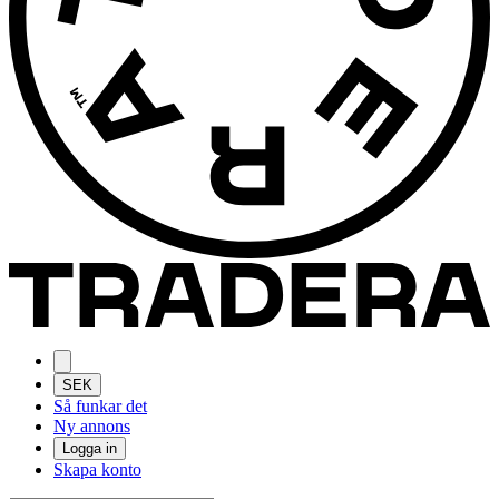
SEK
Så funkar det
Ny annons
Logga in
Skapa konto