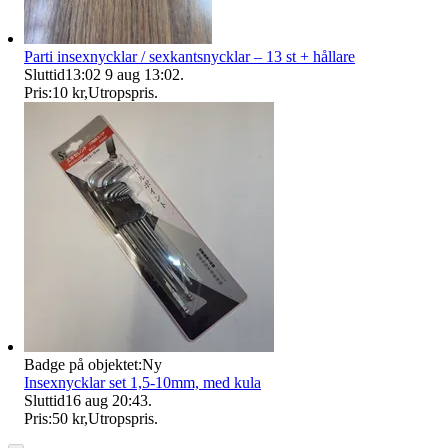
Parti insexnycklar / sexkantsnycklar – 13 st + hållare
Sluttid
13:02
9 aug 13:02
.
Pris:
10 kr
,
Utropspris
.
Badge på objektet:
Ny
Insexnycklar set 1,5-10mm, med kula
Sluttid
16 aug 20:43
.
Pris:
50 kr
,
Utropspris
.