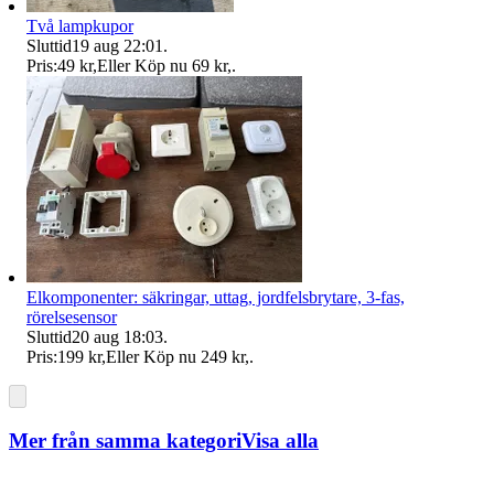
Två lampkupor
Sluttid
19 aug 22:01
.
Pris:
49 kr
,
Eller Köp nu
69 kr
,
.
Elkomponenter: säkringar, uttag, jordfelsbrytare, 3-fas,
rörelsesensor
Sluttid
20 aug 18:03
.
Pris:
199 kr
,
Eller Köp nu
249 kr
,
.
Mer från samma kategori
Visa alla