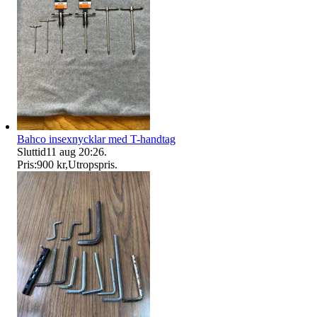
Bahco insexnycklar med T-handtag
Sluttid
11 aug 20:26
.
Pris:
900 kr
,
Utropspris
.