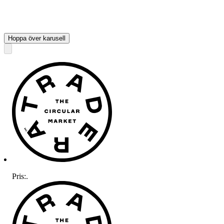
Hoppa över karusell
Pris:
.