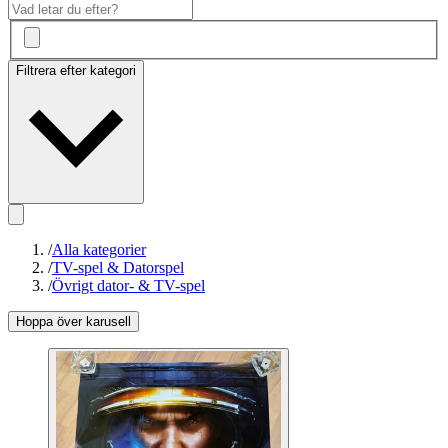
Filtrera efter kategori
/
Alla kategorier
/
TV-spel & Datorspel
/
Övrigt dator- & TV-spel
Hoppa över karusell