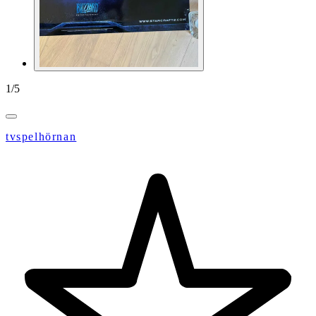
1
/
5
tvspelhörnan