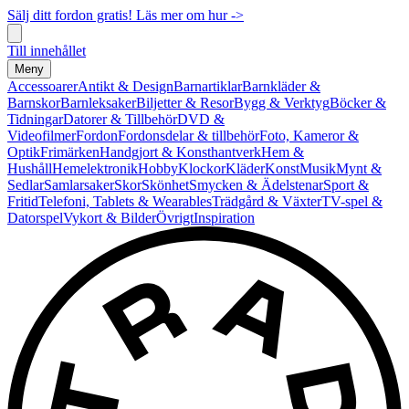
Sälj ditt fordon gratis! Läs mer om hur ->
Till innehållet
Meny
Accessoarer
Antikt & Design
Barnartiklar
Barnkläder &
Barnskor
Barnleksaker
Biljetter & Resor
Bygg & Verktyg
Böcker &
Tidningar
Datorer & Tillbehör
DVD &
Videofilmer
Fordon
Fordonsdelar & tillbehör
Foto, Kameror &
Optik
Frimärken
Handgjort & Konsthantverk
Hem &
Hushåll
Hemelektronik
Hobby
Klockor
Kläder
Konst
Musik
Mynt &
Sedlar
Samlarsaker
Skor
Skönhet
Smycken & Ädelstenar
Sport &
Fritid
Telefoni, Tablets & Wearables
Trädgård & Växter
TV-spel &
Datorspel
Vykort & Bilder
Övrigt
Inspiration