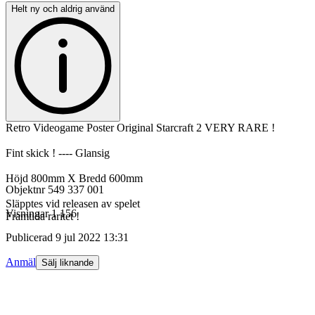
Helt ny och aldrig använd
Retro Videogame Poster Original Starcraft 2 VERY RARE !
Fint skick ! ---- Glansig
Höjd 800mm X Bredd 600mm
Objektnr
549 337 001
Släpptes vid releasen av spelet
Visningar
1 156
Framtida raritet !
Publicerad
9 jul 2022 13:31
Anmäl
Sälj liknande