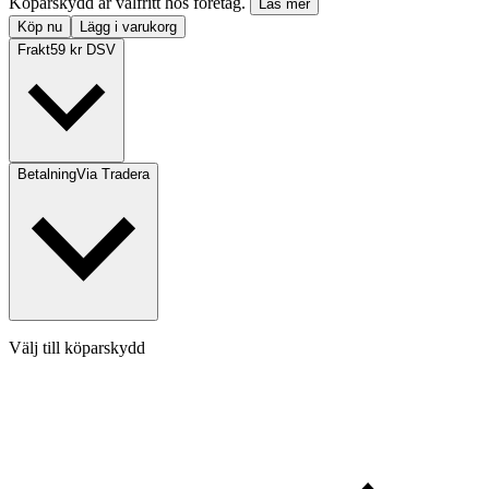
Köparskydd är valfritt hos företag.
Läs mer
Köp nu
Lägg i varukorg
Frakt
59 kr DSV
Betalning
Via Tradera
Välj till köparskydd