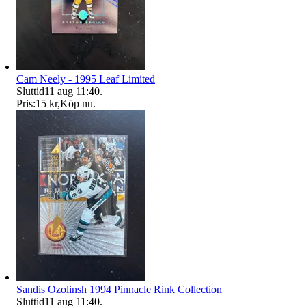
Cam Neely - 1995 Leaf Limited
Sluttid
11 aug 11:40
.
Pris:
15 kr
,
Köp nu
.
Sandis Ozolinsh 1994 Pinnacle Rink Collection
Sluttid
11 aug 11:40
.