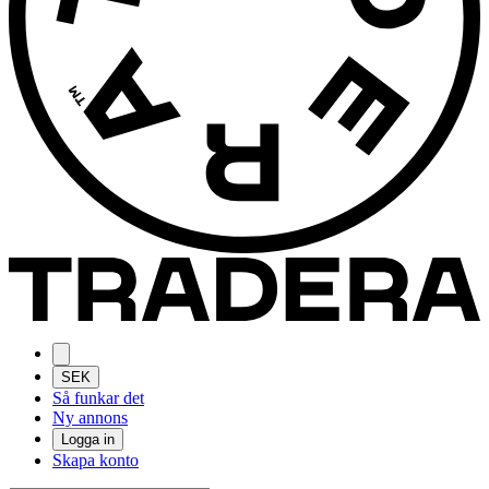
SEK
Så funkar det
Ny annons
Logga in
Skapa konto