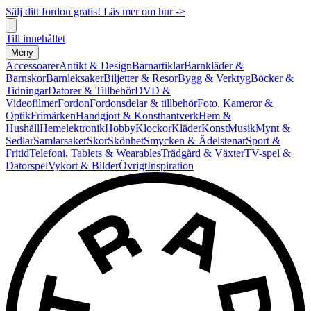
Sälj ditt fordon gratis! Läs mer om hur ->
Till innehållet
Meny
Accessoarer
Antikt & Design
Barnartiklar
Barnkläder &
Barnskor
Barnleksaker
Biljetter & Resor
Bygg & Verktyg
Böcker &
Tidningar
Datorer & Tillbehör
DVD &
Videofilmer
Fordon
Fordonsdelar & tillbehör
Foto, Kameror &
Optik
Frimärken
Handgjort & Konsthantverk
Hem &
Hushåll
Hemelektronik
Hobby
Klockor
Kläder
Konst
Musik
Mynt &
Sedlar
Samlarsaker
Skor
Skönhet
Smycken & Ädelstenar
Sport &
Fritid
Telefoni, Tablets & Wearables
Trädgård & Växter
TV-spel &
Datorspel
Vykort & Bilder
Övrigt
Inspiration