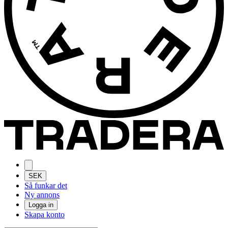
SEK
Så funkar det
Ny annons
Logga in
Skapa konto