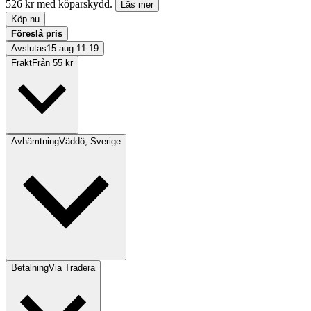
526 kr med köparskydd.
Läs mer
Köp nu
Föreslå pris
Avslutas
15 aug 11:19
Frakt
Från 55 kr
Avhämtning
Väddö, Sverige
Betalning
Via Tradera