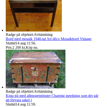
Badge på objektet:
Avhämtning
Bord med mosaik 1940-tal Art déco Mosaikbord Vintage
Sluttid
14 aug 11:56
.
Pris:
2 200 kr
,
Köp nu
.
Badge på objektet:
Avhämtning
Kista trä med allmogemönster Charmig inredning som det går
att förvara saker i
Sluttid
14 aug 11:59
.