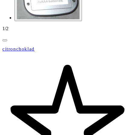
1
/
2
citronchoklad