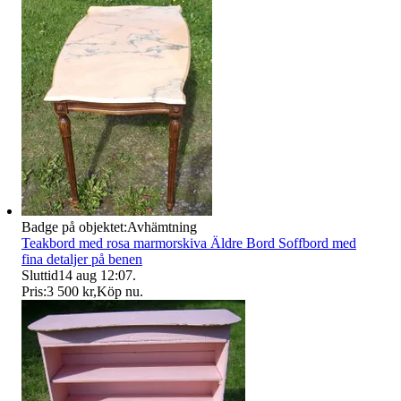
Badge på objektet:
Avhämtning
Teakbord med rosa marmorskiva Äldre Bord Soffbord med
fina detaljer på benen
Sluttid
14 aug 12:07
.
Pris:
3 500 kr
,
Köp nu
.