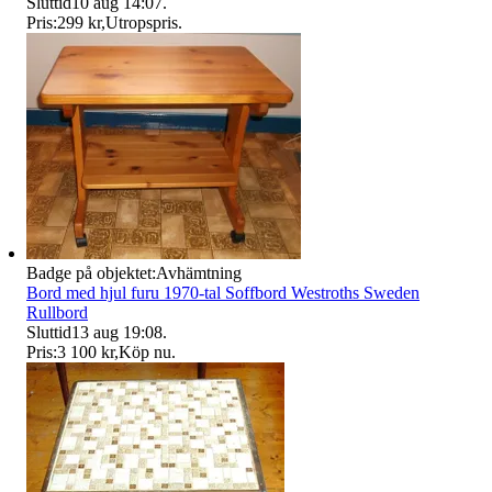
Sluttid
10 aug 14:07
.
Pris:
299 kr
,
Utropspris
.
Badge på objektet:
Avhämtning
Bord med hjul furu 1970-tal Soffbord Westroths Sweden
Rullbord
Sluttid
13 aug 19:08
.
Pris:
3 100 kr
,
Köp nu
.