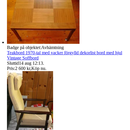
Badge på objektet:
Avhämtning
Teakbord 1970-tal med vacker förgylld dekorlist bord med hjul
Vintage Soffbord
Sluttid
14 aug 12:13
.
Pris:
2 600 kr
,
Köp nu
.