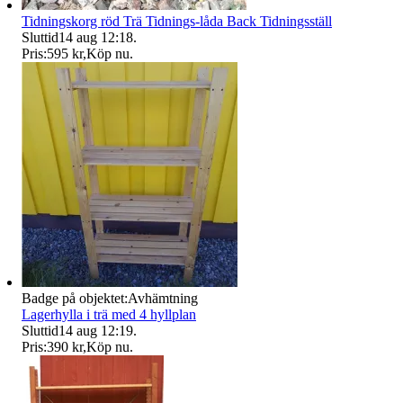
Tidningskorg röd Trä Tidnings-låda Back Tidningsställ
Sluttid
14 aug 12:18
.
Pris:
595 kr
,
Köp nu
.
Badge på objektet:
Avhämtning
Lagerhylla i trä med 4 hyllplan
Sluttid
14 aug 12:19
.
Pris:
390 kr
,
Köp nu
.