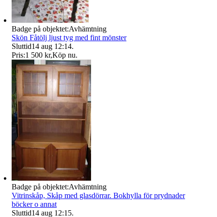
Badge på objektet:
Avhämtning
Skön Fåtölj ljust tyg med fint mönster
Sluttid
14 aug 12:14
.
Pris:
1 500 kr
,
Köp nu
.
Badge på objektet:
Avhämtning
Vitrinskåp, Skåp med glasdörrar. Bokhylla för prydnader
böcker o annat
Sluttid
14 aug 12:15
.