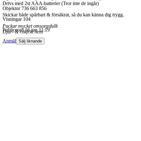
Drivs med 2st AAA-batterier (Tror inte de ingår)
Objektnr
736 663 856
Skickar både spårbart & försäkrat, så du kan känna dig trygg.
Visningar
104
Packar mycket omsorgsfullt
Publicerad
16 jun 11:19
Djur- & rökfritt hem
Anmäl
Sälj liknande