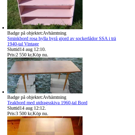
Badge på objektet:
Avhämtning
Sminkbord rosa hylla byrå gjord av sockerlådor SSA i trä
1940-tal Vintage
Sluttid
14 aug 12:10
.
Pris:
2 550 kr
,
Köp nu
.
Badge på objektet:
Avhämtning
Teakbord med utdragsskiva 1960-tal Bord
Sluttid
14 aug 12:12
.
Pris:
3 500 kr
,
Köp nu
.