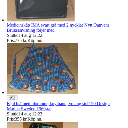
Medicinskåp IMA svart grå med 2 nycklar Nytt Oanvänt
Bruksanvisning följer med
Sluttid
14 aug 12:22
.
Pris:
775 kr
,
Köp nu
.
152
Kjol blå med blommor, knytband, volang strl 150 Design
Marina Sweden 1960-tal
Sluttid
14 aug 12:23
.
Pris:
355 kr
,
Köp nu
.