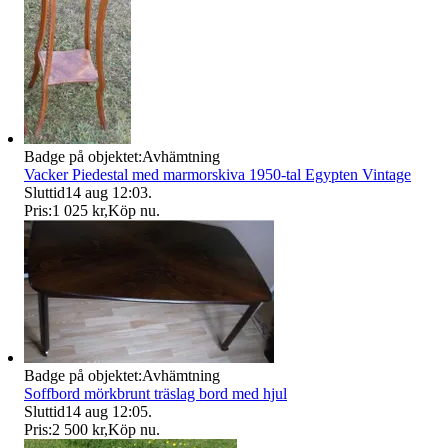
Badge på objektet:
Avhämtning
Vacker Piedestal med marmorskiva 1950-tal Egypten Vintage
Sluttid
14 aug 12:03
.
Pris:
1 025 kr
,
Köp nu
.
Badge på objektet:
Avhämtning
Soffbord mörkbrunt träslag bord med hjul
Sluttid
14 aug 12:05
.
Pris:
2 500 kr
,
Köp nu
.