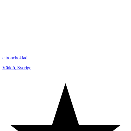
citronchoklad
Väddö
,
Sverige