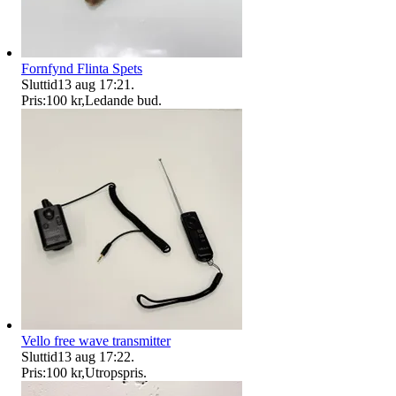
Fornfynd Flinta Spets
Sluttid
13 aug 17:21
.
Pris:
100 kr
,
Ledande bud
.
Vello free wave transmitter
Sluttid
13 aug 17:22
.
Pris:
100 kr
,
Utropspris
.