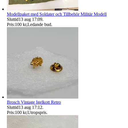
Modellpaket med Soldater och Tillbehör Militär Modell
Sluttid
13 aug 17:09
.
Pris:
100 kr
,
Ledande bud
.
Brosch Vintage Igelkott Retro
Sluttid
13 aug 17:12
.
Pris:
100 kr
,
Utropspris
.