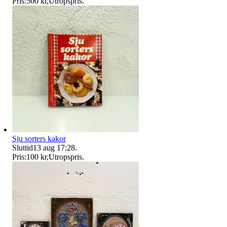
Pris:
500 kr
,
Utropspris
.
Sju sorters kakor
Sluttid
13 aug 17:28
.
Pris:
100 kr
,
Utropspris
.