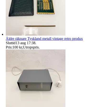
Äldre räknare Tyskland metall vintage retro produx
Sluttid
13 aug 17:38
.
Pris:
100 kr
,
Utropspris
.