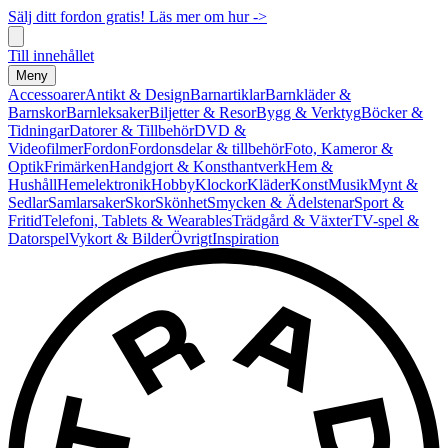
Sälj ditt fordon gratis! Läs mer om hur ->
Till innehållet
Meny
Accessoarer
Antikt & Design
Barnartiklar
Barnkläder &
Barnskor
Barnleksaker
Biljetter & Resor
Bygg & Verktyg
Böcker &
Tidningar
Datorer & Tillbehör
DVD &
Videofilmer
Fordon
Fordonsdelar & tillbehör
Foto, Kameror &
Optik
Frimärken
Handgjort & Konsthantverk
Hem &
Hushåll
Hemelektronik
Hobby
Klockor
Kläder
Konst
Musik
Mynt &
Sedlar
Samlarsaker
Skor
Skönhet
Smycken & Ädelstenar
Sport &
Fritid
Telefoni, Tablets & Wearables
Trädgård & Växter
TV-spel &
Datorspel
Vykort & Bilder
Övrigt
Inspiration