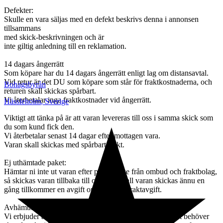
Defekter:
Skulle en vara säljas med en defekt beskrivs denna i annonsen
tillsammans
med skick-beskrivningen och är
inte giltig anledning till en reklamation.
14 dagars ångerrätt
Som köpare har du 14 dagars ångerrätt enligt lag om distansavtal.
Vid retur är det DU som köpare som står för fraktkostnaderna, och
Bohagsbyrån
returen skall skickas spårbart.
Vi återbetalar inga fraktkostnader vid ångerrätt.
Hässleholm
,
Sverige
Viktigt att tänka på är att varan levereras till oss i samma skick som
du som kund fick den.
Vi återbetalar senast 14 dagar efter mottagen vara.
Varan skall skickas med spårbart frakt.
Ej uthämtade paket:
Hämtar ni inte ut varan efter påminnelse från ombud och fraktbolag,
så skickas varan tillbaka till oss, och skall varan skickas ännu en
gång tillkommer en avgift om 395kr + Fraktavgift.
Avhämtning:
Vi erbjuder avhämtning i vår butik i Hässleholm, och det behöver