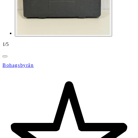
1
/
5
Bohagsbyrån