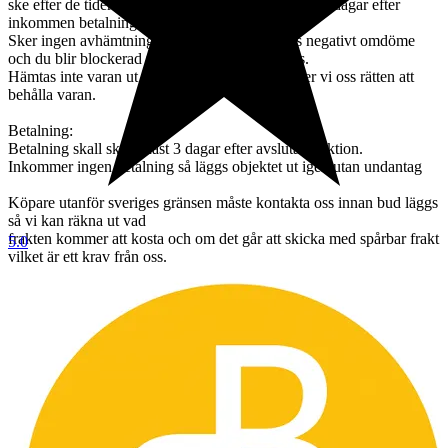
ske efter de tider som vi kan erbjuda, dock senast 7 dagar efter
inkommen betalning.
Sker ingen avhämtning efter 7 dagar så lämnas negativt omdöme
och du blir blockerad från framtida köp hos oss.
Hämtas inte varan ut inom 2 månader förbehåller vi oss rätten att
behålla varan.
Betalning:
Betalning skall ske senast 3 dagar efter avslutad auktion.
Inkommer ingen betalning så läggs objektet ut igen utan undantag
Köpare utanför sveriges gränsen måste kontakta oss innan bud läggs
så vi kan räkna ut vad
frakten kommer att kosta och om det går att skicka med spårbar frakt
5.0
vilket är ett krav från oss.
Väljer man att buda utan att kontakta oss först så förbehåller vi oss
rätten att avbryta köpet och du som köpare
blir blockerad från framtida knöp.