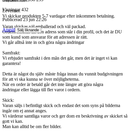
fraktalternativ.
Visningar
432
Leverans:
Vi skickar produkten 5-7 vardagar efter inkommen betalning.
Publicerad
23 jun 22:26
Varan skickas väl emballerad och väl packad.
Anmäl
Sälj liknande
Ordern skickas till den adress som står i din profil, och det är DU
som kund som ansvarar för att adressen är rätt.
Vi går alltså inte in och göra några ändringar
Samfrakt:
Vi erbjuder samfrakt i den mån det går, men det är inget vi kan
garantera!
Detta är något du själv måste fråga innan du vunnit budgivningen
för att vi ska kunna se över möjligheterna.
När en order är betald går det inte längre att göra några
ändringar eller lägga till fler varor i ordern.
Skick:
Varan säljs i befintligt skick och endast det som syns på bilderna
ingår om ej annat anges.
Vi värderar samtliga varor och ger dom en beskrivning av skicket så
gott vi kan.
Man kan alltid be om fler bilder.