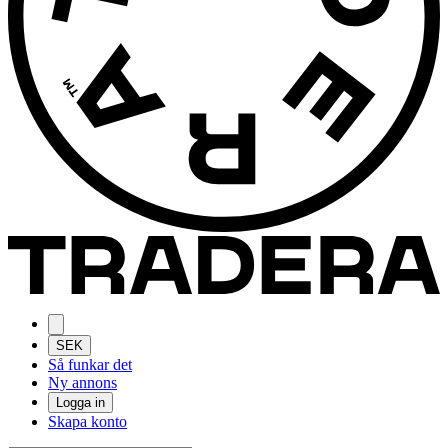
SEK
Så funkar det
Ny annons
Logga in
Skapa konto