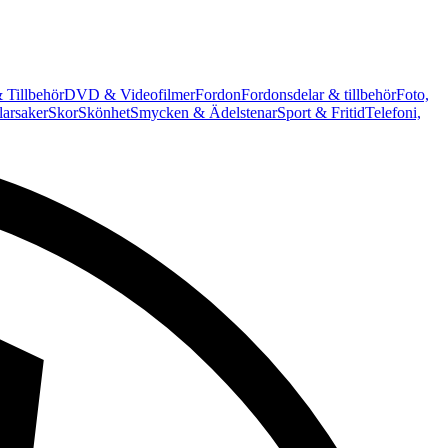
 Tillbehör
DVD & Videofilmer
Fordon
Fordonsdelar & tillbehör
Foto,
arsaker
Skor
Skönhet
Smycken & Ädelstenar
Sport & Fritid
Telefoni,