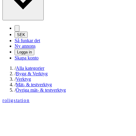
SEK
Så funkar det
Ny annons
Logga in
Skapa konto
/
Alla kategorier
/
Bygg & Verktyg
/
Verktyg
/
Mät- & testverktyg
/
Övriga mät- & testverktyg
roligstation