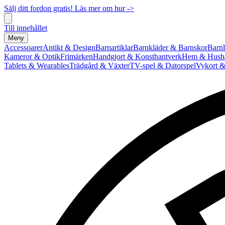
Sälj ditt fordon gratis! Läs mer om hur ->
Till innehållet
Meny
Accessoarer
Antikt & Design
Barnartiklar
Barnkläder & Barnskor
Barnl
Kameror & Optik
Frimärken
Handgjort & Konsthantverk
Hem & Hushå
Tablets & Wearables
Trädgård & Växter
TV-spel & Datorspel
Vykort &