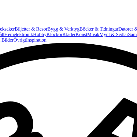
eksaker
Biljetter & Resor
Bygg & Verktyg
Böcker & Tidningar
Datorer &
ll
Hemelektronik
Hobby
Klockor
Kläder
Konst
Musik
Mynt & Sedlar
Saml
 Bilder
Övrigt
Inspiration