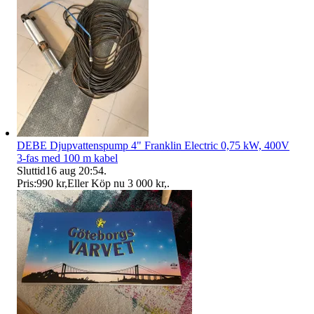
DEBE Djupvattenspump 4" Franklin Electric 0,75 kW, 400V
3-fas med 100 m kabel
Sluttid
16 aug 20:54
.
Pris:
990 kr
,
Eller Köp nu
3 000 kr
,
.