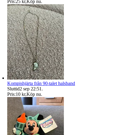
Pris:
25 kr
,
Köp nu
.
Kompishjärta från 90-talet halsband
Sluttid
2 sep 22:51
.
Pris:
10 kr
,
Köp nu
.