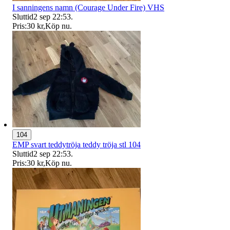
I sanningens namn (Courage Under Fire) VHS
Sluttid
2 sep 22:53
.
Pris:
30 kr
,
Köp nu
.
104
EMP svart teddytröja teddy tröja stl 104
Sluttid
2 sep 22:53
.
Pris:
30 kr
,
Köp nu
.