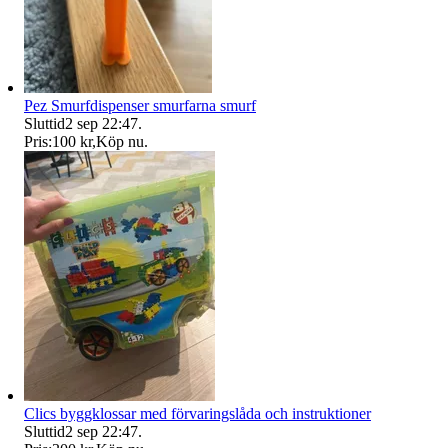
Pez Smurfdispenser smurfarna smurf
Sluttid
2 sep 22:47
.
Pris:
100 kr
,
Köp nu
.
Clics byggklossar med förvaringslåda och instruktioner
Sluttid
2 sep 22:47
.