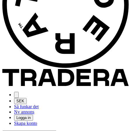
SEK
Så funkar det
Ny annons
Logga in
Skapa konto