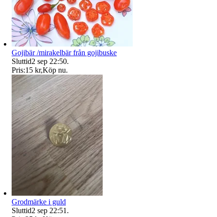
Gojibär /mirakelbär från gojibuske
Sluttid
2 sep 22:50
.
Pris:
15 kr
,
Köp nu
.
Grodmärke i guld
Sluttid
2 sep 22:51
.