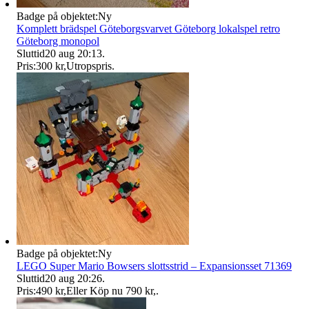
Badge på objektet:
Ny
Komplett brädspel Göteborgsvarvet Göteborg lokalspel retro
Göteborg monopol
Sluttid
20 aug 20:13
.
Pris:
300 kr
,
Utropspris
.
Badge på objektet:
Ny
LEGO Super Mario Bowsers slottsstrid – Expansionsset 71369
Sluttid
20 aug 20:26
.
Pris:
490 kr
,
Eller Köp nu
790 kr
,
.