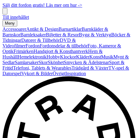
Sälj ditt fordon gratis! Läs mer om hur ->
Till innehållet
Meny
Accessoarer
Antikt & Design
Barnartiklar
Barnkläder &
Barnskor
Barnleksaker
Biljetter & Resor
Bygg & Verktyg
Böcker &
Tidningar
Datorer & Tillbehör
DVD &
Videofilmer
Fordon
Fordonsdelar & tillbehör
Foto, Kameror &
Optik
Frimärken
Handgjort & Konsthantverk
Hem &
Hushåll
Hemelektronik
Hobby
Klockor
Kläder
Konst
Musik
Mynt &
Sedlar
Samlarsaker
Skor
Skönhet
Smycken & Ädelstenar
Sport &
Fritid
Telefoni, Tablets & Wearables
Trädgård & Växter
TV-spel &
Datorspel
Vykort & Bilder
Övrigt
Inspiration