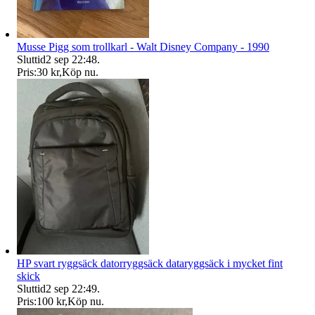
Musse Pigg som trollkarl - Walt Disney Company - 1990
Sluttid
2 sep 22:48
.
Pris:
30 kr
,
Köp nu
.
HP svart ryggsäck datorryggsäck dataryggsäck i mycket fint
skick
Sluttid
2 sep 22:49
.
Pris:
100 kr
,
Köp nu
.