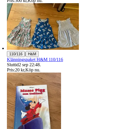
Pris:
300 kr
,
Köp nu
.
|
110/116
H&M
Klänningspaket H&M 110/116
Sluttid
2 sep 22:48
.
Pris:
20 kr
,
Köp nu
.