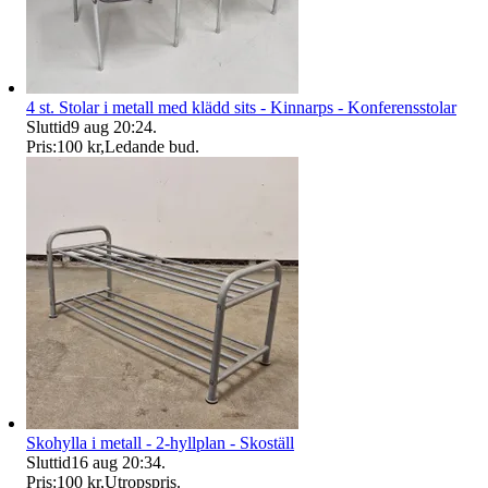
4 st. Stolar i metall med klädd sits - Kinnarps - Konferensstolar
Sluttid
9 aug 20:24
.
Pris:
100 kr
,
Ledande bud
.
Skohylla i metall - 2-hyllplan - Skoställ
Sluttid
16 aug 20:34
.
Pris:
100 kr
,
Utropspris
.