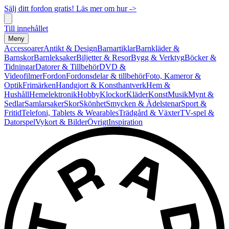
Sälj ditt fordon gratis! Läs mer om hur ->
Till innehållet
Meny
Accessoarer
Antikt & Design
Barnartiklar
Barnkläder &
Barnskor
Barnleksaker
Biljetter & Resor
Bygg & Verktyg
Böcker &
Tidningar
Datorer & Tillbehör
DVD &
Videofilmer
Fordon
Fordonsdelar & tillbehör
Foto, Kameror &
Optik
Frimärken
Handgjort & Konsthantverk
Hem &
Hushåll
Hemelektronik
Hobby
Klockor
Kläder
Konst
Musik
Mynt &
Sedlar
Samlarsaker
Skor
Skönhet
Smycken & Ädelstenar
Sport &
Fritid
Telefoni, Tablets & Wearables
Trädgård & Växter
TV-spel &
Datorspel
Vykort & Bilder
Övrigt
Inspiration