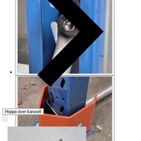
Hoppa över karusell