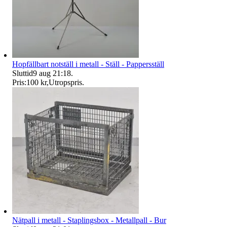
Hopfällbart notställ i metall - Ställ - Pappersställ
Sluttid
9 aug 21:18
.
Pris:
100 kr
,
Utropspris
.
Nätpall i metall - Staplingsbox - Metallpall - Bur