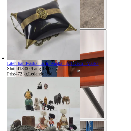
Liten handväska - Aftonväska - Art Deco - Väska
Sluttid
18:00
9 aug 18:00
.
Pris:
472 kr
,
Ledande bud
.