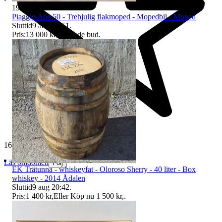
1999
Piaggio Ape 50 - Trehjulig flakmoped - Mopedbil - Moped
Sluttid
9 aug 20:51
.
Pris:
13 000 kr
,
Ledande bud
.
165 041 omdömen
Läs omdömen
Följ
EK Trätunna - whiskeyfat - Oloroso Sherry - 40 liter - Box
whiskey - 2014 Ådalen
Sluttid
9 aug 20:42
.
Pris:
1 400 kr
,
Eller Köp nu
1 500 kr
,
.