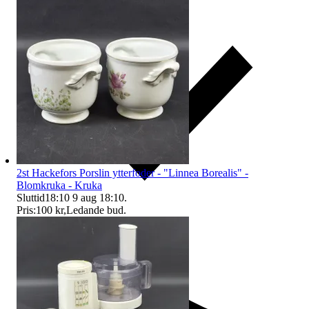
2st Hackefors Porslin ytterfoder - "Linnea Borealis" -
Blomkruka - Kruka
Sluttid
18:10
9 aug 18:10
.
Pris:
100 kr
,
Ledande bud
.
Ersättning om du inte får din vara