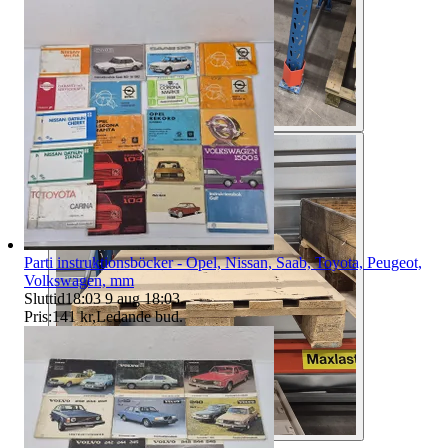
Parti instruktionsböcker - Opel, Nissan, Saab, Toyota, Peugeot,
Volkswagen, mm
Sluttid
18:03
9 aug 18:03
.
Pris:
141 kr
,
Ledande bud
.