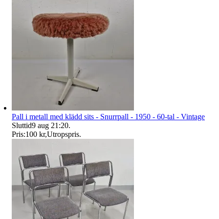
Pall i metall med klädd sits - Snurrpall - 1950 - 60-tal - Vintage
Sluttid
9 aug 21:20
.
Pris:
100 kr
,
Utropspris
.