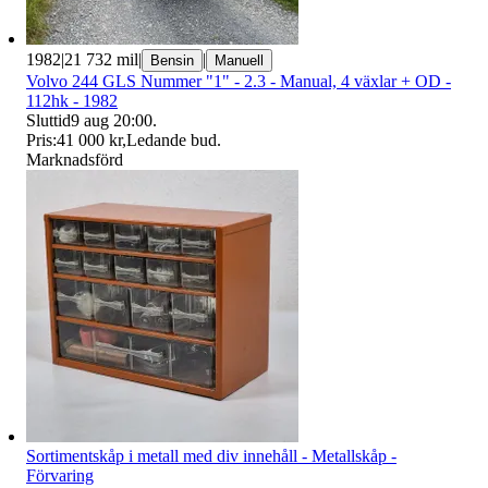
1982
|
21 732 mil
|
|
Bensin
Manuell
Volvo 244 GLS Nummer "1" - 2.3 - Manual, 4 växlar + OD -
112hk - 1982
Sluttid
9 aug 20:00
.
Pris:
41 000 kr
,
Ledande bud
.
Marknadsförd
Sortimentskåp i metall med div innehåll - Metallskåp -
Förvaring