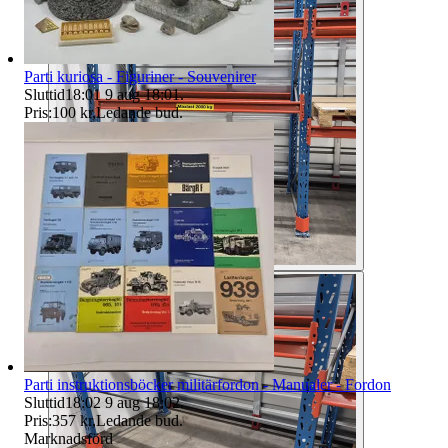
Parti kuriosa - Figuriner - Souvenirer
Sluttid
18:01
9 aug 18:01
.
Pris:
100 kr
,
Ledande bud
.
Parti instruktionsböcker militärfordon - Manualer - Fordon
Sluttid
18:02
9 aug 18:02
.
Pris:
357 kr
,
Ledande bud
.
Marknadsförd