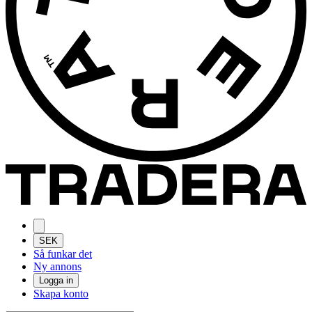
SEK
Så funkar det
Ny annons
Logga in
Skapa konto