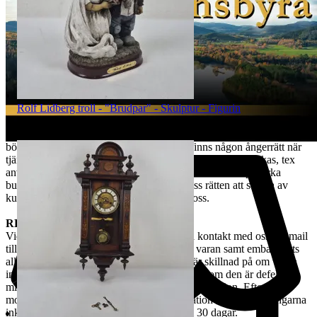
observera att det inte får skickas till paketombud.
Det är kundens ansvar att objektet skickas tillbaka i exakt samma
skick som vid köptillfället och är skyldig att paketera och hantera
auktionsobjektet så att det inte skadas under transporten. Vi har rätt
att göra avdrag motsvarande den värdeminskning som uppstått till
följd av att kund har hanterat varan i större omfattning än som varit
nödvändigt. Värdeminskningen bedöms från fall till fall. Vi försöker
hantera alla returer så snabbt som möjligt. Efter att kundens retur
Rolf Lidberg troll - "Brudpar" - Skulptur - Figurin
hanterats återbetalas pengarna för den köpta varan. Ångerrätten
Sluttid
18:18
9 aug 18:18
.
avser ej det externa köpet av leverans av objektet då
Pris:
325 kr
,
Ledande bud
.
konsumenten/köparen uttryckligen har samtyckt till att tjänsten
börjar utföras och gått med på att det inte finns någon ångerrätt när
tjänsten har fullgjorts. Om misstanke att ångerrätt missbrukas, tex
används för att ej behöva stå fast vid bud och därmed påverka
budgivningsprocessen, förbehåller sig vi oss rätten att stänga av
kundens konto för vidare budgivning hos oss.
REKLAMATION
Vid Reklamation ska kunden omgående ta kontakt med oss via mail
till tradera@jabab.se samt bifoga bilder på varan samt emballagets
alla sidor och packmateriel. Notera att det är skillnad på om varan
inte lever upp till kundens förväntningar eller om den är defekt,
mindre defekter är inte ett giltigt skäl till reklamation. Efter
mottagande av vara samt godkänd reklamation återbetalas pengarna
inkl. returfrakt, om kund betalat den, inom 30 dagar.