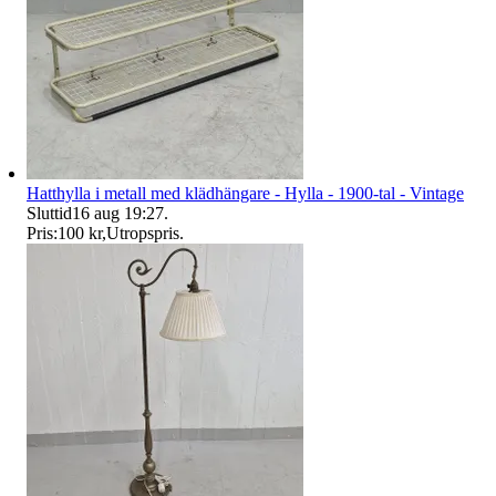
Hatthylla i metall med klädhängare - Hylla - 1900-tal - Vintage
Sluttid
16 aug 19:27
.
Pris:
100 kr
,
Utropspris
.