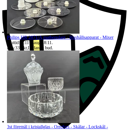
Philips HR 2871/A matberedare - Hushållsapparat - Mixer
Sluttid
18:11
9 aug 18:11
.
Pris:
330 kr
,
Ledande bud
.
3st föremål i kristallglas - Orrefors - Skålar - Lockskål -