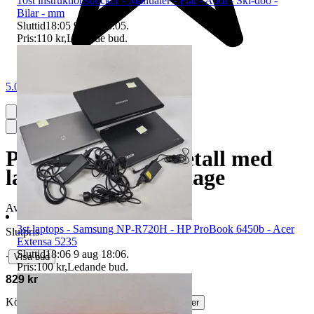
10st instruktionsböcker - Manualer - Fiat - Audi - Ski-doo -
Bilar - mm
Sluttid
18:05
9 aug 18:05
.
Pris:
110 kr
,
Ledande bud
.
5.0
Pallställsystem i metall med
lastpallar - Pallställage
Avslutad
14 jun 20:57
3st laptops - Samsung NP-R720H - HP ProBook 6450b - Acer
Slutpris
Extensa 5235
Sluttid
18:06
9 aug 18:06
.
∙
Visa bud
Pris:
100 kr
,
Ledande bud
.
829 kr
Köparskydd är valfritt hos företag.
Läs mer