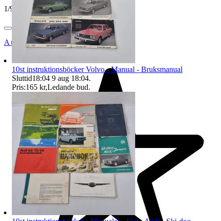
1
/
9
Auktionsbyra
10st instruktionsböcker Volvo - Manual - Bruksmanual
Sluttid
18:04
9 aug 18:04
.
Pris:
165 kr
,
Ledande bud
.