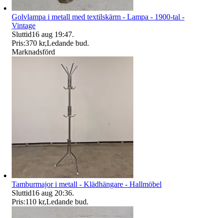
Golvlampa i metall med textilskärm - Lampa - 1900-tal -
Vintage
Sluttid
16 aug 19:47
.
Pris:
370 kr
,
Ledande bud
.
Marknadsförd
Tamburmajor i metall - Klädhängare - Hallmöbel
Sluttid
16 aug 20:36
.
Pris:
110 kr
,
Ledande bud
.