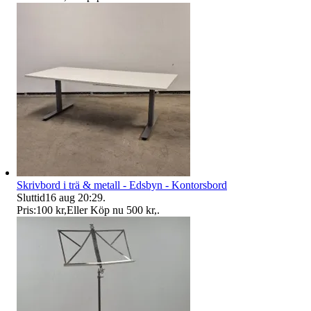
Skrivbord i trä & metall - Edsbyn - Kontorsbord
Sluttid
16 aug 20:29
.
Pris:
100 kr
,
Eller Köp nu
500 kr
,
.