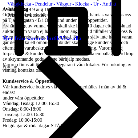
Väggklocka - Pendelur - Väggur - Klocka - Ur - Antfikt
Avhämtning
Sluttid
18:19
9 aug 18:19
.
Om ingen annan avhämtningsadress angetts, hämtas varan hos oss
Pris:
100 kr
,
Ledande bud
.
på Tjalmargatan 4B i Östersund under våra öppettider.
Avhämtning av vunna varor skall ske inom 10 dagar efter avslutad
auktion. Om varan ej hämtas inom angiven tid tillfaller varan oss &
rätten till återbetalning är förbrukad. Kan Du själv inte hämta varan
Mer från samma butik
Visa alla
går det skicka ett ombud. Ombudet skall uppge kundens för- och
efternamn, varubeskrivning & egen ID-handling. Varorna är ej
förpackade & kunden måste själv tillhandahålla emballage. Vid köp
av skrymmande gods, måste bärhjälp medtas.
Varorna finns att titta på vid begäran i våra lokaler. För bokning av
Företag
visning kontakta oss, se nedan.
Kundservice & Öppettider
Vår kundservice bedrivs via e-post. Svar erhålles i mån av tid &
endast
under våra öppettider.
Måndag-Tisdag: 12:00-16:30
Onsdag: 8:00-18:00
Torsdag: 12:00-16:30
Fredag: 10:00-15:00
Helgdagar & röda dagar STÄNGT