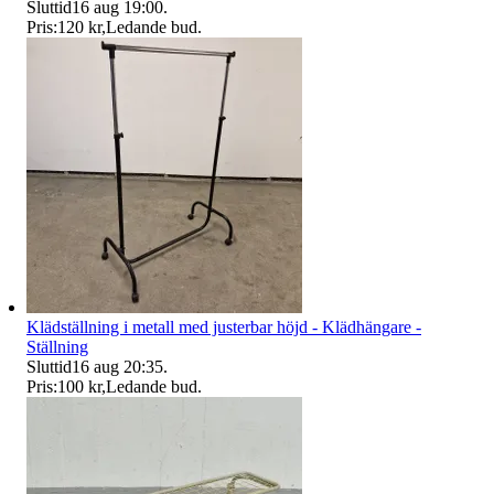
Sluttid
16 aug 19:00
.
Pris:
120 kr
,
Ledande bud
.
Klädställning i metall med justerbar höjd - Klädhängare -
Ställning
Sluttid
16 aug 20:35
.
Pris:
100 kr
,
Ledande bud
.