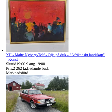
XII - Malte Nyberg-Tolf - Olja på duk - "Afrikanskt landskap"
- Konst
Sluttid
19:00
9 aug 19:00
.
Pris:
2 262 kr
,
Ledande bud
.
Marknadsförd