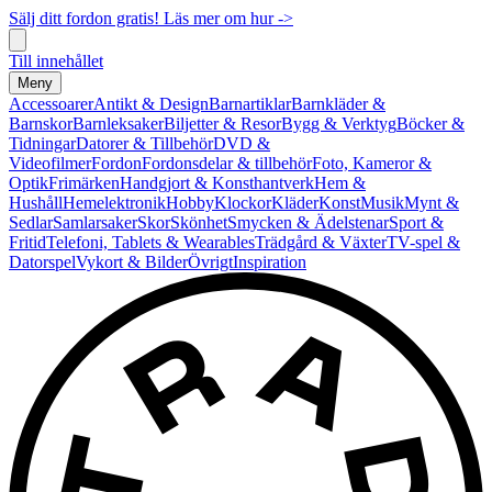
Sälj ditt fordon gratis! Läs mer om hur ->
Till innehållet
Meny
Accessoarer
Antikt & Design
Barnartiklar
Barnkläder &
Barnskor
Barnleksaker
Biljetter & Resor
Bygg & Verktyg
Böcker &
Tidningar
Datorer & Tillbehör
DVD &
Videofilmer
Fordon
Fordonsdelar & tillbehör
Foto, Kameror &
Optik
Frimärken
Handgjort & Konsthantverk
Hem &
Hushåll
Hemelektronik
Hobby
Klockor
Kläder
Konst
Musik
Mynt &
Sedlar
Samlarsaker
Skor
Skönhet
Smycken & Ädelstenar
Sport &
Fritid
Telefoni, Tablets & Wearables
Trädgård & Växter
TV-spel &
Datorspel
Vykort & Bilder
Övrigt
Inspiration