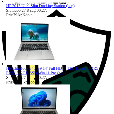
Ersättning om du inte får din vara
HP 2013 Ultra Slim Docking Station (beg)
Sluttid
00:27
8 aug 00:27
.
Pris:
79 kr
,
Köp nu
.
HP EliteBook 840 G9 14"Full HD i7 12th 16 GB DDR5
RAM 512GB SSD Win 11 Pro (beg)
Sluttid
10:27
8 aug 10:27
.
Pris:
6 399 kr
,
Köp nu
.