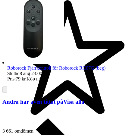
Roborock Fjärrkontroll för Roborock RC07G (beg)
Sluttid
8 aug 23:00
.
Pris:
79 kr
,
Köp nu
.
Andra har även tittat på
Visa alla
3 661 omdömen