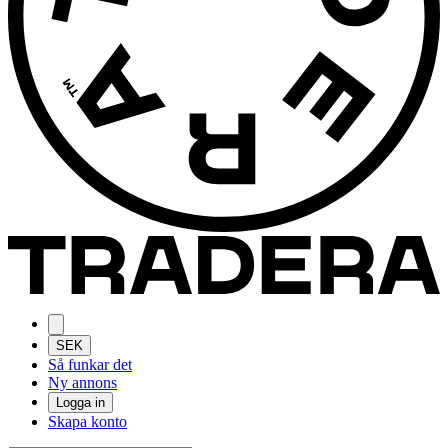
SEK
Så funkar det
Ny annons
Logga in
Skapa konto