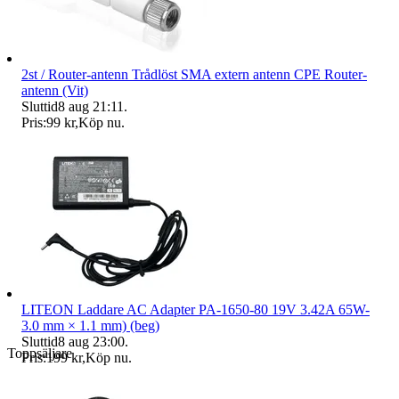
2st / Router-antenn Trådlöst SMA extern antenn CPE Router-
antenn (Vit)
Sluttid
8 aug 21:11
.
Pris:
99 kr
,
Köp nu
.
LITEON Laddare AC Adapter PA-1650-80 19V 3.42A 65W-
3.0 mm × 1.1 mm) (beg)
Sluttid
8 aug 23:00
.
Toppsäljare
Pris:
199 kr
,
Köp nu
.