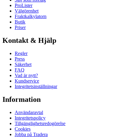
ProLister
Välgörenhet
Fraktkalkylatorn
Butik
Priser
Kontakt & Hjälp
Regler
Press
Säkerhet
FAQ
Vad är nytt?
Kundservice
Integritetsinställningar
Information
Användaravtal
Integritetspolicy
Tillgänglighetsredogörelse
Cookies
Jobba på Tradera