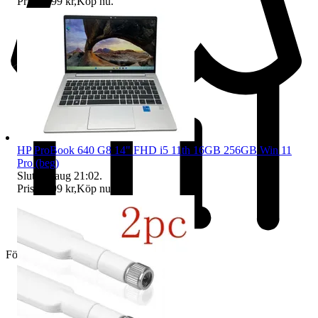
Pris:
2 499 kr
,
Köp nu
.
HP ProBook 640 G8 14" FHD i5 11th 16GB 256GB Win 11
Pro (beg)
Sluttid
8 aug 21:02
.
Pris:
2 999 kr
,
Köp nu
.
Företag