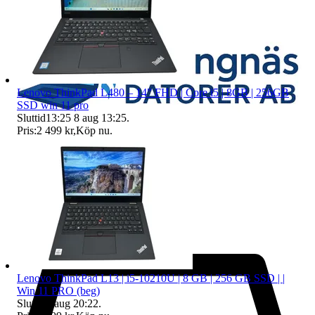
Lenovo ThinkPad L480 – 14" FHD | Core i5 | 8GB | 256GB
SSD win 11 pro
Sluttid
13:25
8 aug 13:25
.
Pris:
2 499 kr
,
Köp nu
.
Lenovo ThinkPad L13 | i5-10210U | 8 GB | 256 GB SSD | |
Win 11 PRO (beg)
Sluttid
8 aug 20:22
.