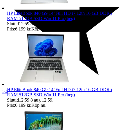
HP EliteBook 840 G9 14"Full HD i7 12th 16 GB DDR5
RAM 512GB SSD Win 11 Pro (beg)
Sluttid
12:59
8 aug 12:59
.
Pris:
6 199 kr
,
Köp nu
.
HP EliteBook 840 G9 14"Full HD i7 12th 16 GB DDR5
5.0
RAM 512GB SSD Win 11 Pro (beg)
Sluttid
12:59
8 aug 12:59
.
Pris:
6 199 kr
,
Köp nu
.