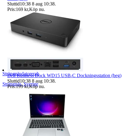
Sluttid
10:38
8 aug 10:38
.
Pris:
169 kr
,
Köp nu
.
Strängnäsdatorerab
Dell Business Dock WD15 USB-C Dockningsstation (beg)
Sluttid
10:38
8 aug 10:38
.
Strängnäs
,
Sverige
Pris:
199 kr
,
Köp nu
.