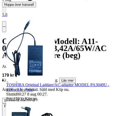
Hoppa över karusell
5.0
Original Acer Modell: A11-
065N1A/ 19,V 3,42A/65W/AC
Adapter laddare (beg)
Avslutad
24 maj 01:54
179 kr
Köparskydd är valfritt hos företag.
Läs mer
TOSHIBA Original Laddare/AC-adapter MODEL PA3049U -
15V - 3A - (beg)
Annonsen är avslutad. Såld med Köp nu.
Sluttid
00:27
8 aug 00:27
.
Pris:
159 kr
,
Köp nu
.
Slutade
24 maj 01:54
Frakt
59 kr PostNord Ombud