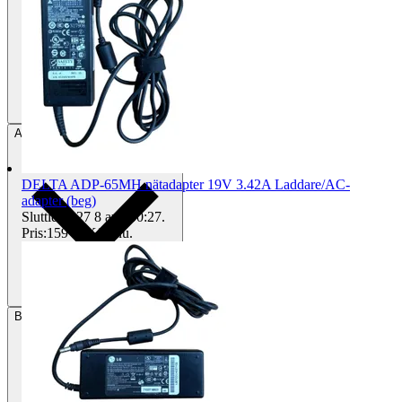
Avhämtning
Strängnäs, Sverige
DELTA ADP-65MH nätadapter 19V 3.42A Laddare/AC-
adapter (beg)
Sluttid
00:27
8 aug 00:27
.
Pris:
159 kr
,
Köp nu
.
Betalning
Via Tradera