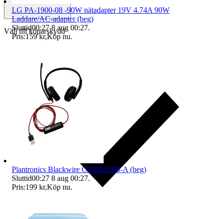
LG PA-1900-08 -90W nätadapter 19V 4.74A 90W
Laddare/AC-adapter (beg)
Sluttid
00:27
8 aug 00:27
.
Välj till köparskydd
Pris:
159 kr
,
Köp nu
.
Plantronics Blackwire C3220 USB-A (beg)
Sluttid
00:27
8 aug 00:27
.
Pris:
199 kr
,
Köp nu
.