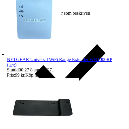
Ersättning om varan inte är som beskriven
NETGEAR Universal WiFi Range Extender WN1000RP
(beg)
Sluttid
00:27
8 aug 00:27
.
Pris:
99 kr
,
Köp nu
.