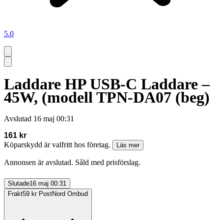
5.0
Laddare HP USB-C Laddare –
45W, (modell TPN-DA07 (beg)
Avslutad
16 maj 00:31
161 kr
Köparskydd är valfritt hos företag.
Läs mer
Annonsen är avslutad. Såld med prisförslag.
Slutade
16 maj 00:31
Frakt
59 kr PostNord Ombud