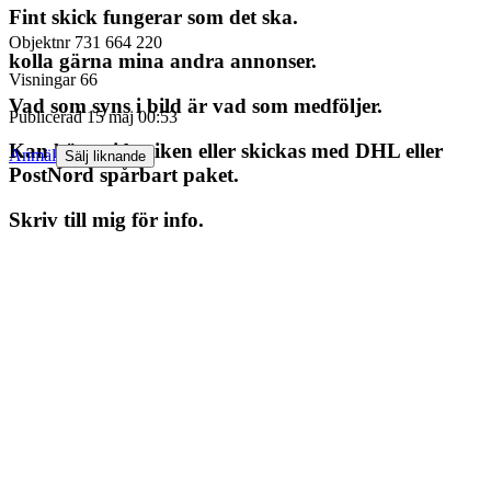
Fint skick fungerar som det ska.
Objektnr
731 664 220
kolla gärna mina andra annonser.
Visningar
66
Vad som syns i bild är vad som medföljer.
Publicerad
15 maj 00:53
Kan köpas i butiken eller skickas med DHL eller
Anmäl
Sälj liknande
PostNord spårbart paket.
Skriv till mig för info.