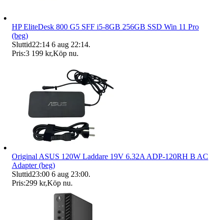
HP EliteDesk 800 G5 SFF i5-8GB 256GB SSD Win 11 Pro
(beg)
Sluttid
22:14
6 aug 22:14
.
Pris:
3 199 kr
,
Köp nu
.
Original ASUS 120W Laddare 19V 6.32A ADP-120RH B AC
Adapter (beg)
Sluttid
23:00
6 aug 23:00
.
Pris:
299 kr
,
Köp nu
.