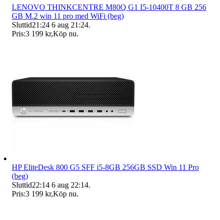
LENOVO THINKCENTRE M80Q G1 I5-10400T 8 GB 256
GB M.2 win 11 pro med WiFi (beg)
Sluttid
21:24
6 aug 21:24
.
Pris:
3 199 kr
,
Köp nu
.
HP EliteDesk 800 G5 SFF i5-8GB 256GB SSD Win 11 Pro
(beg)
Sluttid
22:14
6 aug 22:14
.
Pris:
3 199 kr
,
Köp nu
.