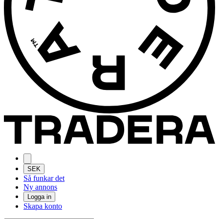
SEK
Så funkar det
Ny annons
Logga in
Skapa konto