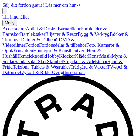
Sälj ditt fordon gratis! Läs mer om hur ->
Till innehållet
Meny
Accessoarer
Antikt & Design
Barnartiklar
Barnkläder &
Barnskor
Barnleksaker
Biljetter & Resor
Bygg & Verktyg
Böcker &
Tidningar
Datorer & Tillbehör
DVD &
Videofilmer
Fordon
Fordonsdelar & tillbehör
Foto, Kameror &
Optik
Frimärken
Handgjort & Konsthantverk
Hem &
Hushåll
Hemelektronik
Hobby
Klockor
Kläder
Konst
Musik
Mynt &
Sedlar
Samlarsaker
Skor
Skönhet
Smycken & Ädelstenar
Sport &
Fritid
Telefoni, Tablets & Wearables
Trädgård & Växter
TV-spel &
Datorspel
Vykort & Bilder
Övrigt
Inspiration