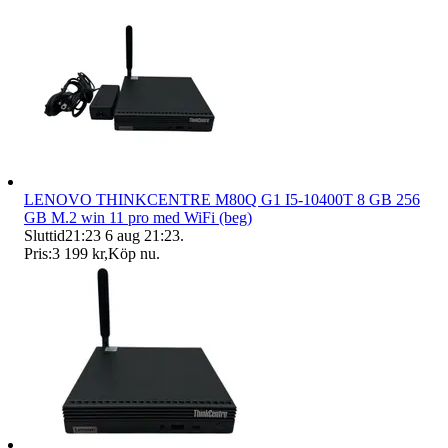
LENOVO THINKCENTRE M80Q G1 I5-10400T 8 GB 256
GB M.2 win 11 pro med WiFi (beg)
Sluttid
21:23
6 aug 21:23
.
Pris:
3 199 kr
,
Köp nu
.