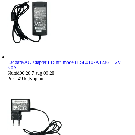
Laddare/AC-adapter Li Shin modell LSE0107A1236 - 12V,
3.0A
Sluttid
00:28
7 aug 00:28
.
Pris:
149 kr
,
Köp nu
.