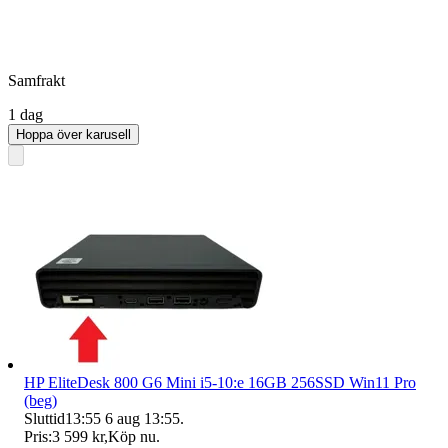
Samfrakt
1 dag
Hoppa över karusell
HP EliteDesk 800 G6 Mini i5-10:e 16GB 256SSD Win11 Pro
(beg)
Sluttid
13:55
6 aug 13:55
.
Pris:
3 599 kr
,
Köp nu
.