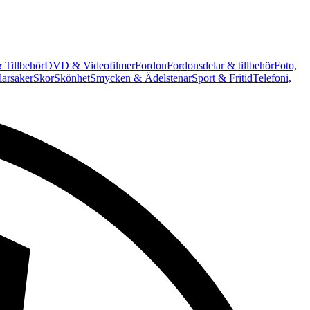
 Tillbehör
DVD & Videofilmer
Fordon
Fordonsdelar & tillbehör
Foto,
arsaker
Skor
Skönhet
Smycken & Ädelstenar
Sport & Fritid
Telefoni,