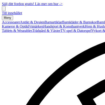
Sälj ditt fordon gratis! Läs mer om hur ->
Till innehållet
Meny
Accessoarer
Antikt & Design
Barnartiklar
Barnkläder & Barnskor
Barnl
Kameror & Optik
Frimärken
Handgjort & Konsthantverk
Hem & Hushå
Tablets & Wearables
Trädgård & Växter
TV-spel & Datorspel
Vykort &