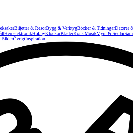
eksaker
Biljetter & Resor
Bygg & Verktyg
Böcker & Tidningar
Datorer &
ll
Hemelektronik
Hobby
Klockor
Kläder
Konst
Musik
Mynt & Sedlar
Saml
 Bilder
Övrigt
Inspiration