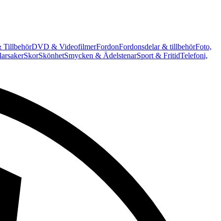
 Tillbehör
DVD & Videofilmer
Fordon
Fordonsdelar & tillbehör
Foto,
arsaker
Skor
Skönhet
Smycken & Ädelstenar
Sport & Fritid
Telefoni,