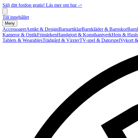
Sälj ditt fordon gratis! Läs mer om hur ->
Till innehållet
Meny
Accessoarer
Antikt & Design
Barnartiklar
Barnkläder & Barnskor
Barnl
Kameror & Optik
Frimärken
Handgjort & Konsthantverk
Hem & Hushå
Tablets & Wearables
Trädgård & Växter
TV-spel & Datorspel
Vykort &