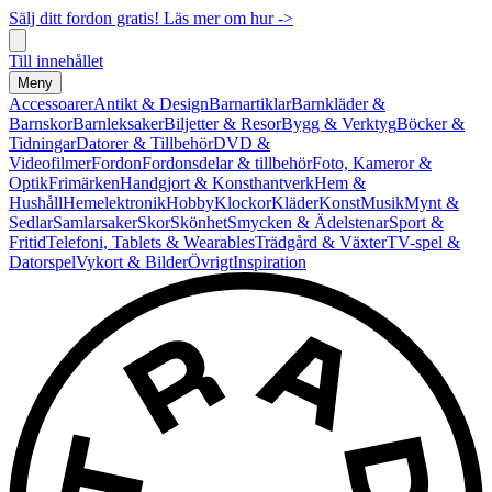
Sälj ditt fordon gratis! Läs mer om hur ->
Till innehållet
Meny
Accessoarer
Antikt & Design
Barnartiklar
Barnkläder &
Barnskor
Barnleksaker
Biljetter & Resor
Bygg & Verktyg
Böcker &
Tidningar
Datorer & Tillbehör
DVD &
Videofilmer
Fordon
Fordonsdelar & tillbehör
Foto, Kameror &
Optik
Frimärken
Handgjort & Konsthantverk
Hem &
Hushåll
Hemelektronik
Hobby
Klockor
Kläder
Konst
Musik
Mynt &
Sedlar
Samlarsaker
Skor
Skönhet
Smycken & Ädelstenar
Sport &
Fritid
Telefoni, Tablets & Wearables
Trädgård & Växter
TV-spel &
Datorspel
Vykort & Bilder
Övrigt
Inspiration