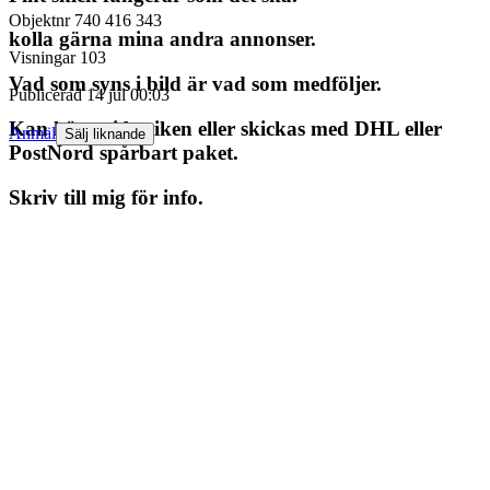
Objektnr
740 416 343
kolla gärna mina andra annonser.
Visningar
103
Vad som syns i bild är vad som medföljer.
Publicerad
14 jul 00:03
Kan köpas i butiken eller skickas med DHL eller
Anmäl
Sälj liknande
PostNord spårbart paket.
Skriv till mig för info.