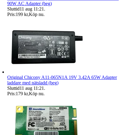
90W AC Adapter (beg)
Sluttid
11 aug 11:21
.
Pris:
199 kr
,
Köp nu
.
Original Chicony A11-065N1A 19V 3.42A 65W Adapter
laddare med nätsladd (beg)
Sluttid
11 aug 11:21
.
Pris:
179 kr
,
Köp nu
.