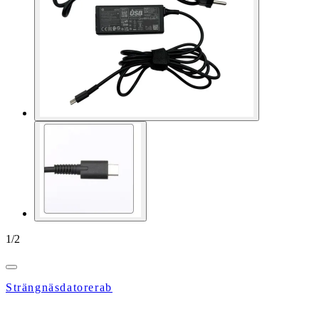
1
/
2
Strängnäsdatorerab