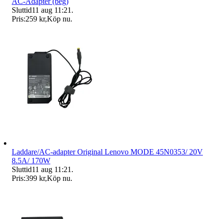
AC-Adapter (beg)
Sluttid
11 aug 11:21
.
Pris:
259 kr
,
Köp nu
.
Laddare/AC-adapter Original Lenovo MODE 45N0353/ 20V
8.5A/ 170W
Sluttid
11 aug 11:21
.
Pris:
399 kr
,
Köp nu
.