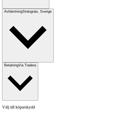
Avhämtning
Strängnäs, Sverige
Betalning
Via Tradera
Välj till köparskydd