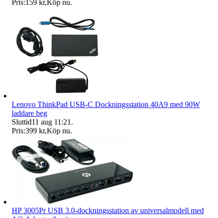
Pris:
159 kr
,
Köp nu
.
Lenovo ThinkPad USB-C Dockningsstation 40A9 med 90W
laddare beg
Sluttid
11 aug 11:21
.
Pris:
399 kr
,
Köp nu
.
HP 3005Pr USB 3.0-dockningsstation av universalmodell med