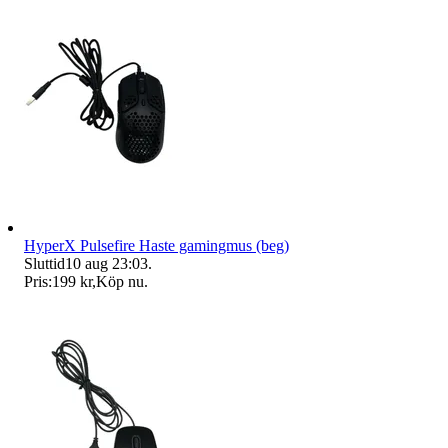
HyperX Pulsefire Haste gamingmus (beg)
Sluttid
10 aug 23:03
.
Pris:
199 kr
,
Köp nu
.