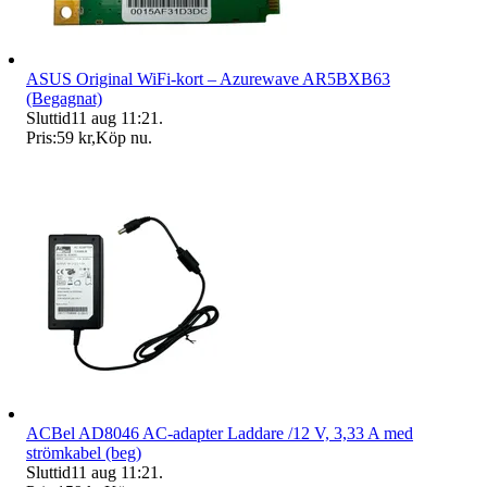
ASUS Original WiFi-kort – Azurewave AR5BXB63
(Begagnat)
Sluttid
11 aug 11:21
.
Pris:
59 kr
,
Köp nu
.
ACBel AD8046 AC-adapter Laddare /12 V, 3,33 A med
strömkabel (beg)
Sluttid
11 aug 11:21
.