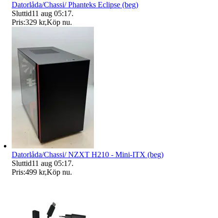
Datorlåda/Chassi/ Phanteks Eclipse (beg)
Sluttid
11 aug 05:17
.
Pris:
329 kr
,
Köp nu
.
Datorlåda/Chassi/ NZXT H210 - Mini-ITX (beg)
Sluttid
11 aug 05:17
.
Pris:
499 kr
,
Köp nu
.