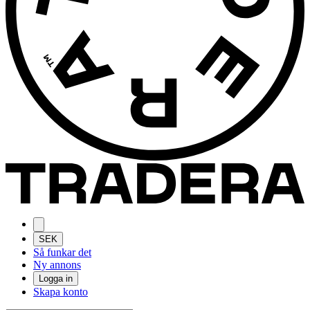
SEK
Så funkar det
Ny annons
Logga in
Skapa konto