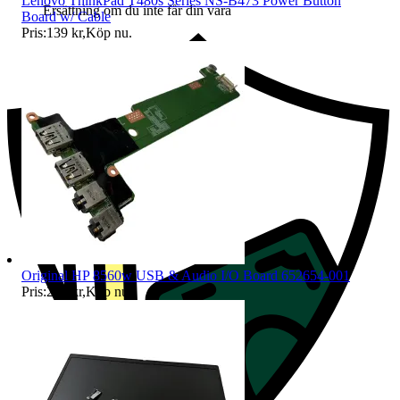
Lenovo ThinkPad T480s Series NS-B473 Power Button
Ersättning om du inte får din vara
Board w/ Cable
Pris:
139 kr
,
Köp nu
.
Original HP 8560w USB & Audio I/O Board 652654-001
Pris:
249 kr
,
Köp nu
.