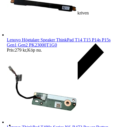
Ersättning om varan inte är som beskriven
Lenovo Högtalare Speaker ThinkPad T14 T15 P14s P15s
Gen1 Gen2 PK23000T1G0
Pris:
279 kr
,
Köp nu
.