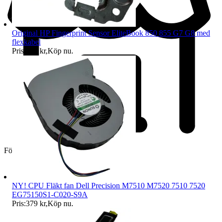
Original HP Fingerprint Sensor EliteBook 850 855 G7 G8 med
flexkabel
Pris:
399 kr
,
Köp nu
.
Företag
NY! CPU Fläkt fan Dell Precision M7510 M7520 7510 7520
EG75150S1-C020-S9A
Pris:
379 kr
,
Köp nu
.