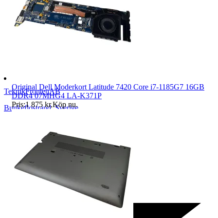
Original Dell Moderkort Latitude 7420 Core i7-1185G7 16GB
TeknikFrontenAB
DDR4 07MHG4 LA-K371P
Pris:
1 875 kr
,
Köp nu
.
Bunkeflostrand
,
Sverige