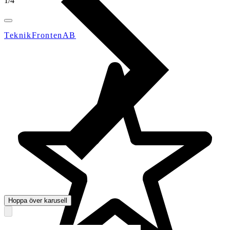
1
/
4
TeknikFrontenAB
Hoppa över karusell