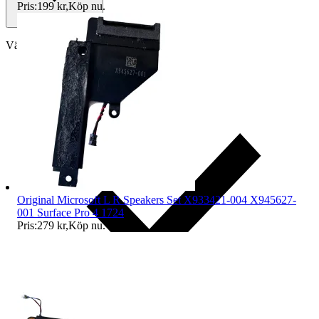
Pris:
199 kr
,
Köp nu
.
Välj till köparskydd
Original Microsoft L R Speakers Set X933421-004 X945627-
001 Surface Pro 4 1724
Pris:
279 kr
,
Köp nu
.