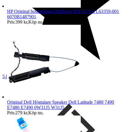
HP Original bottenplatta EliteBook 850 G5 G6 L63359-001
6070B1487901
Pris:
399 kr
,
Köp nu
.
5.0
Original Dell Högtalare Speaker Dell Latitude 7480 7490
E7480 E7490 0W31J5 W31J5
Pris:
279 kr
,
Köp nu
.