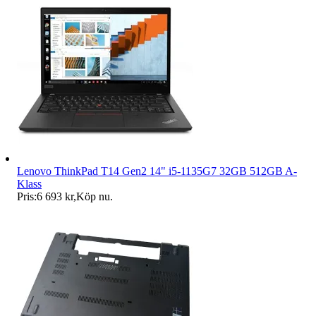
Lenovo ThinkPad T14 Gen2 14" i5-1135G7 32GB 512GB A-
Klass
Pris:
6 693 kr
,
Köp nu
.