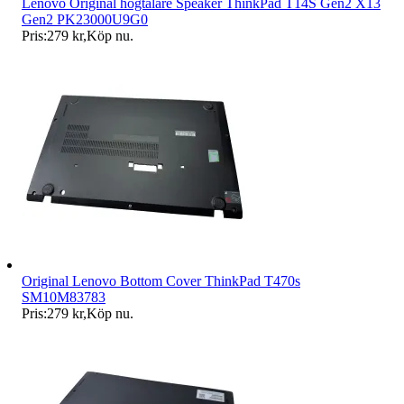
Lenovo Original högtalare Speaker ThinkPad T14S Gen2 X13
Gen2 PK23000U9G0
Pris:
279 kr
,
Köp nu
.
Original Lenovo Bottom Cover ThinkPad T470s
SM10M83783
Pris:
279 kr
,
Köp nu
.