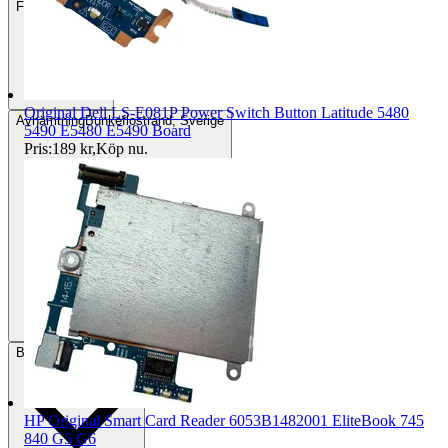
Frakt
59 kr DSV
Original Dell LS-E081P Power Switch Button Latitude 5480
Avhämtning
Bunkeflostrand, Sverige
5490 E5480 E5490 Board
Pris:
189 kr
,
Köp nu
.
Betalning
Via Tradera
HP Original Smart Card Reader 6053B1482001 EliteBook 745
840 G5 G6