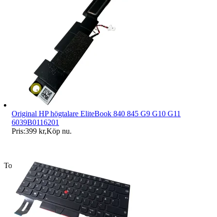
Original HP högtalare EliteBook 840 845 G9 G10 G11
6039B0116201
Pris:
399 kr
,
Köp nu
.
Toppsäljare