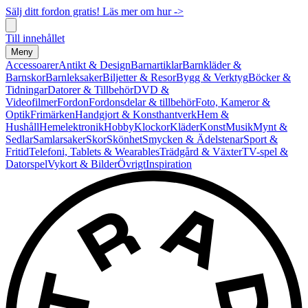
Sälj ditt fordon gratis! Läs mer om hur ->
Till innehållet
Meny
Accessoarer
Antikt & Design
Barnartiklar
Barnkläder &
Barnskor
Barnleksaker
Biljetter & Resor
Bygg & Verktyg
Böcker &
Tidningar
Datorer & Tillbehör
DVD &
Videofilmer
Fordon
Fordonsdelar & tillbehör
Foto, Kameror &
Optik
Frimärken
Handgjort & Konsthantverk
Hem &
Hushåll
Hemelektronik
Hobby
Klockor
Kläder
Konst
Musik
Mynt &
Sedlar
Samlarsaker
Skor
Skönhet
Smycken & Ädelstenar
Sport &
Fritid
Telefoni, Tablets & Wearables
Trädgård & Växter
TV-spel &
Datorspel
Vykort & Bilder
Övrigt
Inspiration