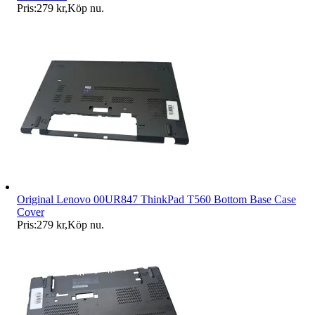
Pris:
279 kr
,
Köp nu
.
Original Lenovo 00UR847 ThinkPad T560 Bottom Base Case
Cover
Pris:
279 kr
,
Köp nu
.