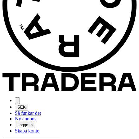
SEK
Så funkar det
Ny annons
Logga in
Skapa konto