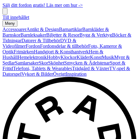
Sälj ditt fordon gratis! Läs mer om hur ->
Till innehållet
Meny
Accessoarer
Antikt & Design
Barnartiklar
Barnkläder &
Barnskor
Barnleksaker
Biljetter & Resor
Bygg & Verktyg
Böcker &
Tidningar
Datorer & Tillbehör
DVD &
Videofilmer
Fordon
Fordonsdelar & tillbehör
Foto, Kameror &
Optik
Frimärken
Handgjort & Konsthantverk
Hem &
Hushåll
Hemelektronik
Hobby
Klockor
Kläder
Konst
Musik
Mynt &
Sedlar
Samlarsaker
Skor
Skönhet
Smycken & Ädelstenar
Sport &
Fritid
Telefoni, Tablets & Wearables
Trädgård & Växter
TV-spel &
Datorspel
Vykort & Bilder
Övrigt
Inspiration