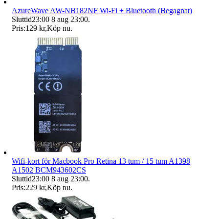
AzureWave AW-NB182NF Wi-Fi + Bluetooth (Begagnat)
Sluttid
23:00
8 aug 23:00
.
Pris:
129 kr
,
Köp nu
.
Wifi-kort för Macbook Pro Retina 13 tum / 15 tum A1398
A1502 BCM943602CS
Sluttid
23:00
8 aug 23:00
.
Pris:
229 kr
,
Köp nu
.