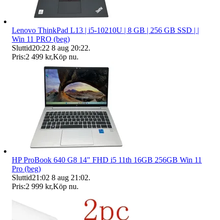
Lenovo ThinkPad L13 | i5-10210U | 8 GB | 256 GB SSD | |
Win 11 PRO (beg)
Sluttid
20:22
8 aug 20:22
.
Pris:
2 499 kr
,
Köp nu
.
HP ProBook 640 G8 14" FHD i5 11th 16GB 256GB Win 11
Pro (beg)
Sluttid
21:02
8 aug 21:02
.
Pris:
2 999 kr
,
Köp nu
.