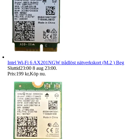
Intel Wi-Fi 6 AX201NGW trådlöst nätverkskort (M.2 ) Beg
Sluttid
23:00
8 aug 23:00
.
Pris:
199 kr
,
Köp nu
.