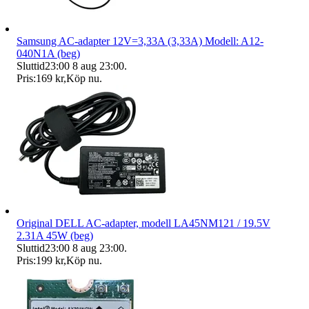
Samsung AC-adapter 12V=3,33A (3,33A) Modell: A12-
040N1A (beg)
Sluttid
23:00
8 aug 23:00
.
Pris:
169 kr
,
Köp nu
.
Original DELL AC-adapter, modell LA45NM121 / 19.5V
2.31A 45W (beg)
Sluttid
23:00
8 aug 23:00
.
Pris:
199 kr
,
Köp nu
.