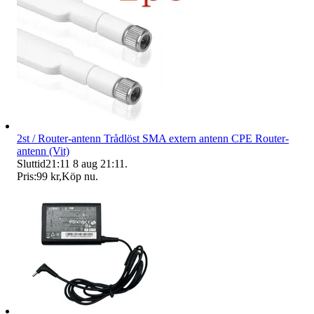
2st / Router-antenn Trådlöst SMA extern antenn CPE Router-
antenn (Vit)
Sluttid
21:11
8 aug 21:11
.
Pris:
99 kr
,
Köp nu
.