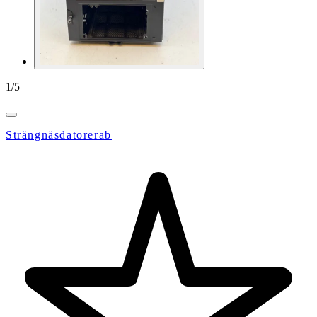
1
/
5
Strängnäsdatorerab