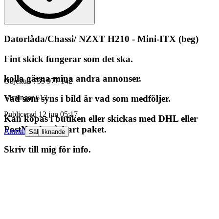
Datorlåda/Chassi/ NZXT H210 - Mini-ITX (beg)
Fint skick fungerar som det ska.
kolla gärna mina andra annonser.
Objektnr
735 977 142
Visningar
617
Vad som syns i bild är vad som medföljer.
Publicerad
12 jun 05:17
Kan köpas i butiken eller skickas med DHL eller
PostNord spårbart paket.
Anmäl
Sälj liknande
Skriv till mig för info.