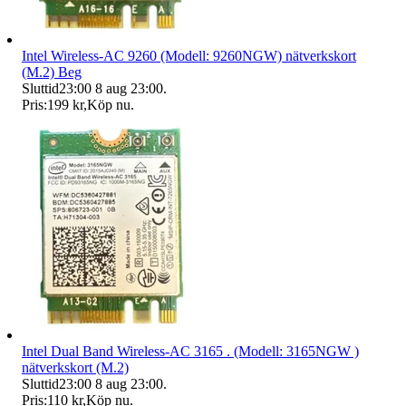
Intel Wireless-AC 9260 (Modell: 9260NGW) nätverkskort
(M.2) Beg
Sluttid
23:00
8 aug 23:00
.
Pris:
199 kr
,
Köp nu
.
Intel Dual Band Wireless-AC 3165 . (Modell: 3165NGW )
nätverkskort (M.2)
Sluttid
23:00
8 aug 23:00
.
Pris:
110 kr
,
Köp nu
.