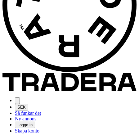
SEK
Så funkar det
Ny annons
Logga in
Skapa konto