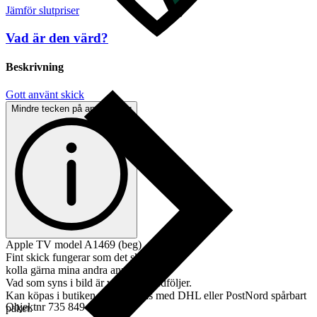
Jämför slutpriser
Vad är den värd?
Beskrivning
Gott använt skick
Mindre tecken på användning
Apple TV model A1469 (beg)
Fint skick fungerar som det ska.
kolla gärna mina andra annonser.
Vad som syns i bild är vad som medföljer.
Kan köpas i butiken eller skickas med DHL eller PostNord spårbart
Objektnr
735 849 877
paket.