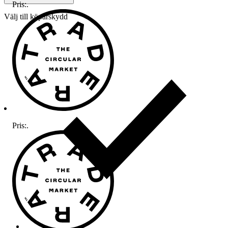
Pris:
.
Välj till köparskydd
Pris:
.