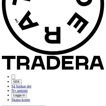
SEK
Så funkar det
Ny annons
Logga in
Skapa konto