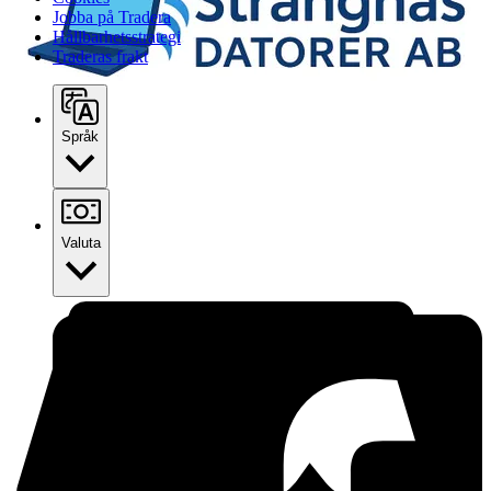
Jobba på Tradera
Hållbarhetsstrategi
Traderas frakt
Språk
Valuta