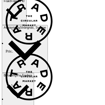
Frakt
Från 44 kr
Avhämtning
Strängnäs, Sverige
Pris:
.
Betalning
Via Tradera