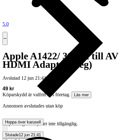
5.0
Apple A1422/ 30 pin till AV
HDMI Adapter (beg)
Avslutad
12 jun 21:41
49 kr
Köparskydd är valfritt hos företag.
Läs mer
Annonsen avslutades utan köp
Hoppa över karusell
Köpförfrågan är tyvärr inte tillgänglig.
Slutade
12 jun 21:41