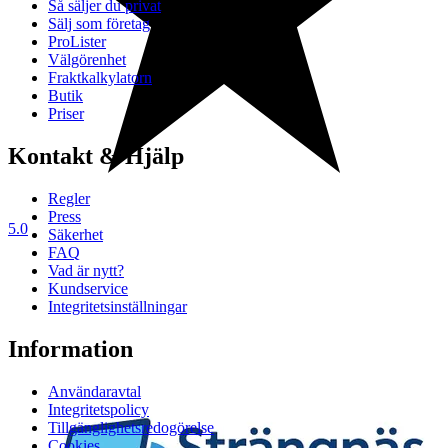
Så säljer du privat
Sälj som företag
ProLister
Välgörenhet
Fraktkalkylatorn
Butik
Priser
Kontakt & Hjälp
Regler
Press
5.0
Säkerhet
FAQ
Vad är nytt?
Kundservice
Integritetsinställningar
Information
Användaravtal
Integritetspolicy
Tillgänglighetsredogörelse
Cookies