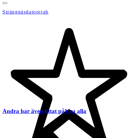
Strängnäsdatorerab
Andra har även tittat på
Visa alla