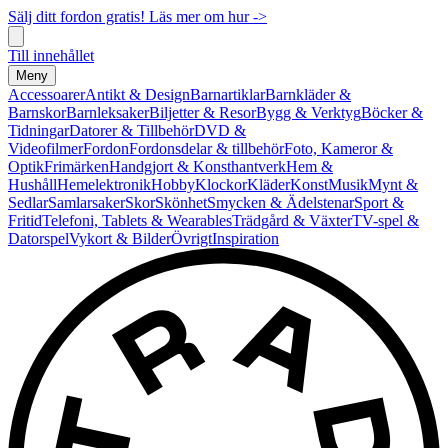
Sälj ditt fordon gratis! Läs mer om hur ->
Till innehållet
Meny
Accessoarer
Antikt & Design
Barnartiklar
Barnkläder &
Barnskor
Barnleksaker
Biljetter & Resor
Bygg & Verktyg
Böcker &
Tidningar
Datorer & Tillbehör
DVD &
Videofilmer
Fordon
Fordonsdelar & tillbehör
Foto, Kameror &
Optik
Frimärken
Handgjort & Konsthantverk
Hem &
Hushåll
Hemelektronik
Hobby
Klockor
Kläder
Konst
Musik
Mynt &
Sedlar
Samlarsaker
Skor
Skönhet
Smycken & Ädelstenar
Sport &
Fritid
Telefoni, Tablets & Wearables
Trädgård & Växter
TV-spel &
Datorspel
Vykort & Bilder
Övrigt
Inspiration