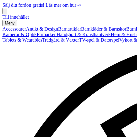
Sälj ditt fordon gratis! Läs mer om hur ->
Till innehållet
Meny
Accessoarer
Antikt & Design
Barnartiklar
Barnkläder & Barnskor
Barnl
Kameror & Optik
Frimärken
Handgjort & Konsthantverk
Hem & Hushå
Tablets & Wearables
Trädgård & Växter
TV-spel & Datorspel
Vykort &