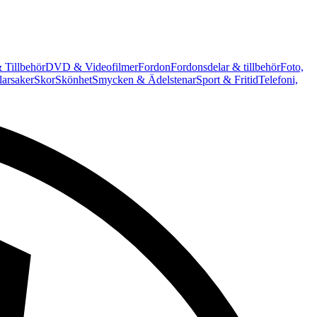
 Tillbehör
DVD & Videofilmer
Fordon
Fordonsdelar & tillbehör
Foto,
arsaker
Skor
Skönhet
Smycken & Ädelstenar
Sport & Fritid
Telefoni,