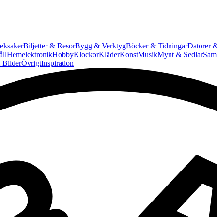
eksaker
Biljetter & Resor
Bygg & Verktyg
Böcker & Tidningar
Datorer &
ll
Hemelektronik
Hobby
Klockor
Kläder
Konst
Musik
Mynt & Sedlar
Saml
 Bilder
Övrigt
Inspiration