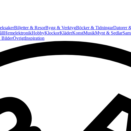
eksaker
Biljetter & Resor
Bygg & Verktyg
Böcker & Tidningar
Datorer &
ll
Hemelektronik
Hobby
Klockor
Kläder
Konst
Musik
Mynt & Sedlar
Saml
 Bilder
Övrigt
Inspiration