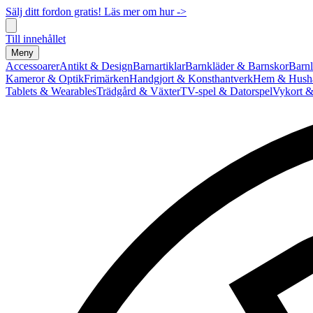
Sälj ditt fordon gratis! Läs mer om hur ->
Till innehållet
Meny
Accessoarer
Antikt & Design
Barnartiklar
Barnkläder & Barnskor
Barnl
Kameror & Optik
Frimärken
Handgjort & Konsthantverk
Hem & Hushå
Tablets & Wearables
Trädgård & Växter
TV-spel & Datorspel
Vykort &