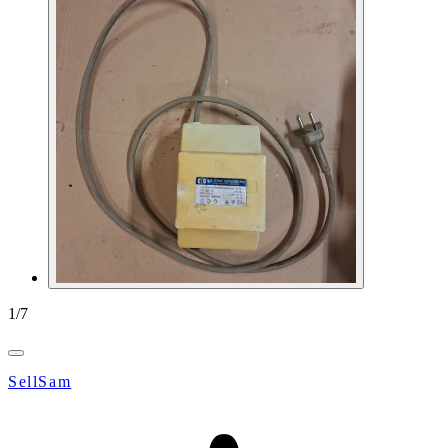
1
/
7
SellSam