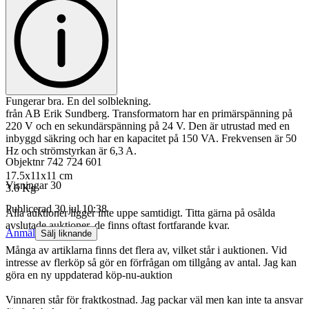
Fungerar bra. En del solblekning.
från AB Erik Sundberg. Transformatorn har en primärspänning på
220 V och en sekundärspänning på 24 V. Den är utrustad med en
inbyggd säkring och har en kapacitet på 150 VA. Frekvensen är 50
Hz och strömstyrkan är 6,3 A.
Objektnr
742 724 601
17.5x11x11 cm
Visningar
30
3.6 Kg
Publicerad
30 jul 10:38
Alla auktioner ligger inte uppe samtidigt. Titta gärna på osålda
avslutade auktioner, de finns oftast fortfarande kvar.
Anmäl
Sälj liknande
Många av artiklarna finns det flera av, vilket står i auktionen. Vid
intresse av flerköp så gör en förfrågan om tillgång av antal. Jag kan
göra en ny uppdaterad köp-nu-auktion
Vinnaren står för fraktkostnad. Jag packar väl men kan inte ta ansvar