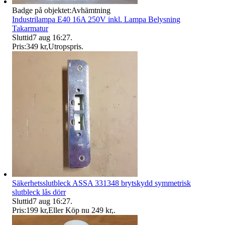
Badge på objektet:
Avhämtning
Industrilampa E40 16A 250V inkl. Lampa Belysning
Takarmatur
Sluttid
7 aug 16:27
.
Pris:
349 kr
,
Utropspris
.
Säkerhetsslutbleck ASSA 331348 brytskydd symmetrisk
slutbleck lås dörr
Sluttid
7 aug 16:27
.
Pris:
199 kr
,
Eller Köp nu
249 kr
,
.