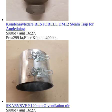
Kondensavledare BESTOBELL DM12 Steam Trap för
Ångledning
Sluttid
7 aug 16:27
.
Pris:
299 kr
,
Eller Köp nu
499 kr
,
.
SKARVSVEP 120mm Ø ventilation rör
Sluttid
7 aug 16:27
.