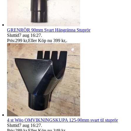
GRENRÖR 90mm Svart Hängränna Stuprör
Sluttid
7 aug 16:27
.
Pris:
299 kr
,
Eller Köp nu
399 kr
,
.
4 st Wijo OMVIKNINGSKUPA 125-90mm svart til stuprör
Sluttid
7 aug 16:27
.
Pris:
289 kr
,
Eller Köp nu
349 kr
,
.