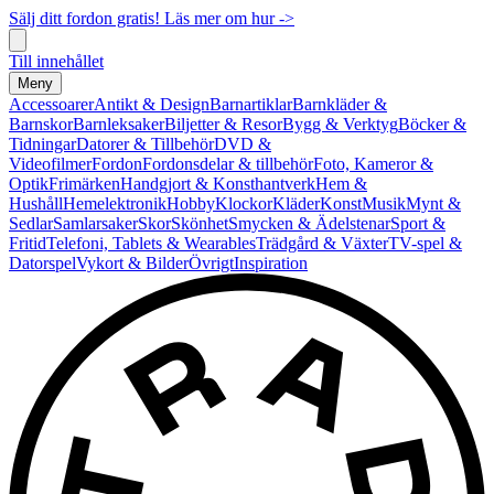
Sälj ditt fordon gratis! Läs mer om hur ->
Till innehållet
Meny
Accessoarer
Antikt & Design
Barnartiklar
Barnkläder &
Barnskor
Barnleksaker
Biljetter & Resor
Bygg & Verktyg
Böcker &
Tidningar
Datorer & Tillbehör
DVD &
Videofilmer
Fordon
Fordonsdelar & tillbehör
Foto, Kameror &
Optik
Frimärken
Handgjort & Konsthantverk
Hem &
Hushåll
Hemelektronik
Hobby
Klockor
Kläder
Konst
Musik
Mynt &
Sedlar
Samlarsaker
Skor
Skönhet
Smycken & Ädelstenar
Sport &
Fritid
Telefoni, Tablets & Wearables
Trädgård & Växter
TV-spel &
Datorspel
Vykort & Bilder
Övrigt
Inspiration