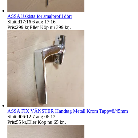
ASSA låskista för smalprofil dörr
Sluttid
17:16
6 aug 17:16
.
Pris:
299 kr
,
Eller Köp nu
399 kr
,
.
ASSA FIX VÄNSTER Handtag Metall Krom Tapp=8/45mm
Sluttid
06:12
7 aug 06:12
.
Pris:
55 kr
,
Eller Köp nu
65 kr
,
.