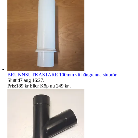
BRUNNSUTKASTARE 100mm vit hängränna stuprör
Sluttid
7 aug 16:27
.
Pris:
189 kr
,
Eller Köp nu
249 kr
,
.