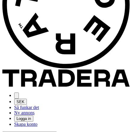
SEK
Så funkar det
Ny annons
Logga in
Skapa konto