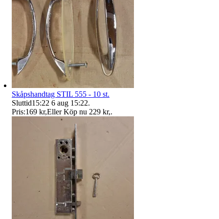
Skåpshandtag STIL 555 - 10 st.
Sluttid
15:22
6 aug 15:22
.
Pris:
169 kr
,
Eller Köp nu
229 kr
,
.