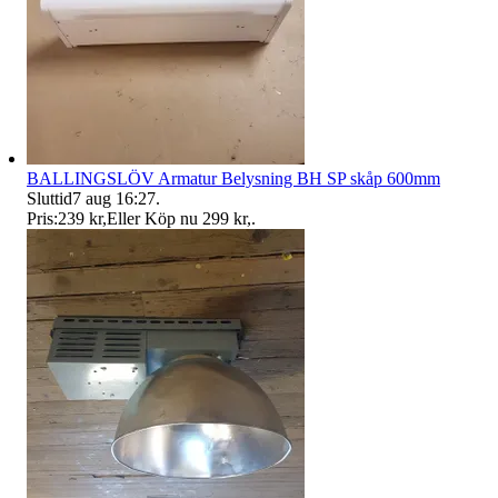
BALLINGSLÖV Armatur Belysning BH SP skåp 600mm
Sluttid
7 aug 16:27
.
Pris:
239 kr
,
Eller Köp nu
299 kr
,
.