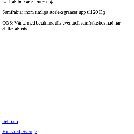
för fraktbolagets hantering.
Samfraktar inom rimliga storleksgränser upp till 20 Kg
OBS: Vänta med betalning tills eventuell samfraktskostnad har
slutberäknats
SellSam
Hultsfred
,
Sverige