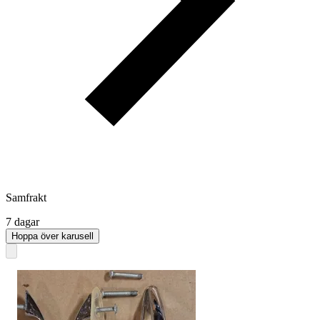
Samfrakt
7 dagar
Hoppa över karusell