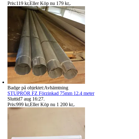
Pris:
119 kr
,
Eller Köp nu
179 kr
,
.
Badge på objektet:
Avhämtning
STUPRÖR FZ Förzinkad 75mm 12.4 meter
Sluttid
7 aug 16:27
.
Pris:
999 kr
,
Eller Köp nu
1 200 kr
,
.