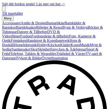
Sälj ditt fordon gratis! Läs mer om hur ->
Till innehållet
Meny
Accessoarer
Antikt & Design
Barnartiklar
Barnkläder &
Barnskor
Barnleksaker
Biljetter & Resor
Bygg & Verktyg
Böcker &
Tidningar
Datorer & Tillbehör
DVD &
Videofilmer
Fordon
Fordonsdelar & tillbehör
Foto, Kameror &
Optik
Frimärken
Handgjort & Konsthantverk
Hem &
Hushåll
Hemelektronik
Hobby
Klockor
Kläder
Konst
Musik
Mynt &
Sedlar
Samlarsaker
Skor
Skönhet
Smycken & Ädelstenar
Sport &
Fritid
Telefoni, Tablets & Wearables
Trädgård & Växter
TV-spel &
Datorspel
Vykort & Bilder
Övrigt
Inspiration