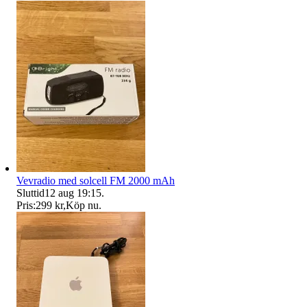
Vevradio med solcell FM 2000 mAh
Sluttid
12 aug 19:15
.
Pris:
299 kr
,
Köp nu
.