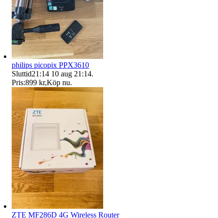
philips picopix PPX3610
Sluttid
21:14
10 aug 21:14
.
Pris:
899 kr
,
Köp nu
.
ZTE MF286D 4G Wireless Router