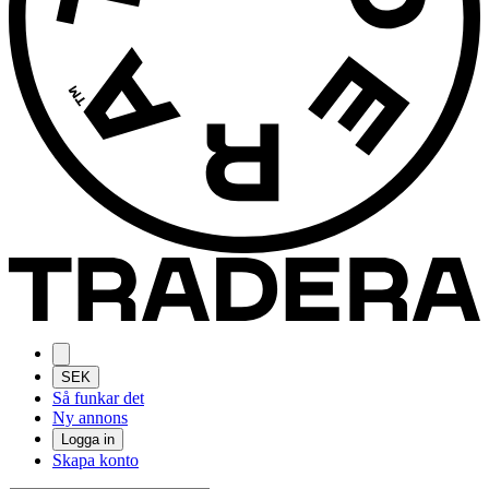
SEK
Så funkar det
Ny annons
Logga in
Skapa konto