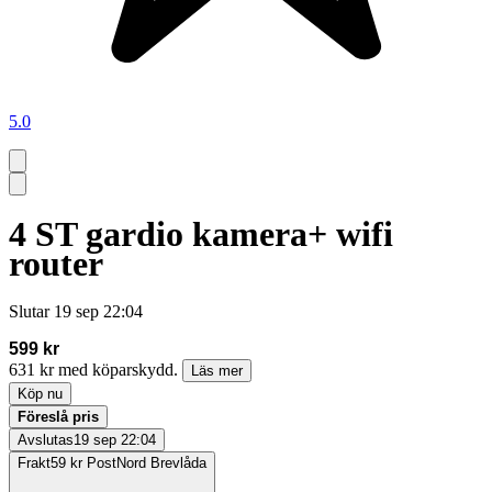
5.0
4 ST gardio kamera+ wifi
router
Slutar
19 sep 22:04
599 kr
631 kr med köparskydd.
Läs mer
Köp nu
Föreslå pris
Avslutas
19 sep 22:04
Frakt
59 kr PostNord Brevlåda