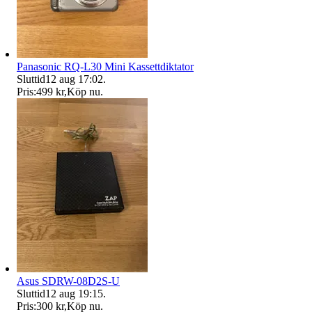
Panasonic RQ-L30 Mini Kassettdiktator
Sluttid
12 aug 17:02
.
Pris:
499 kr
,
Köp nu
.
Asus SDRW-08D2S-U
Sluttid
12 aug 19:15
.
Pris:
300 kr
,
Köp nu
.