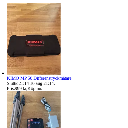
KIMO MP 50 Differenstryckmätare
Sluttid
21:14
10 aug 21:14
.
Pris:
999 kr
,
Köp nu
.