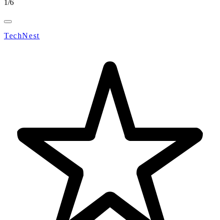
1
/
6
TechNest