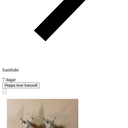
Samfrakt
7 dagar
Hoppa över karusell