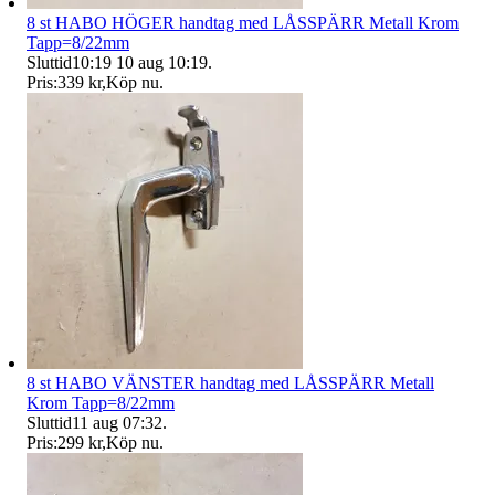
8 st HABO HÖGER handtag med LÅSSPÄRR Metall Krom
Tapp=8/22mm
Sluttid
10:19
10 aug 10:19
.
Pris:
339 kr
,
Köp nu
.
8 st HABO VÄNSTER handtag med LÅSSPÄRR Metall
Krom Tapp=8/22mm
Sluttid
11 aug 07:32
.
Pris:
299 kr
,
Köp nu
.