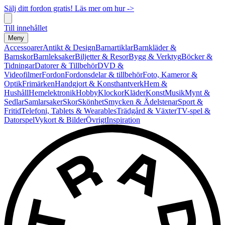
Sälj ditt fordon gratis! Läs mer om hur ->
Till innehållet
Meny
Accessoarer
Antikt & Design
Barnartiklar
Barnkläder &
Barnskor
Barnleksaker
Biljetter & Resor
Bygg & Verktyg
Böcker &
Tidningar
Datorer & Tillbehör
DVD &
Videofilmer
Fordon
Fordonsdelar & tillbehör
Foto, Kameror &
Optik
Frimärken
Handgjort & Konsthantverk
Hem &
Hushåll
Hemelektronik
Hobby
Klockor
Kläder
Konst
Musik
Mynt &
Sedlar
Samlarsaker
Skor
Skönhet
Smycken & Ädelstenar
Sport &
Fritid
Telefoni, Tablets & Wearables
Trädgård & Växter
TV-spel &
Datorspel
Vykort & Bilder
Övrigt
Inspiration