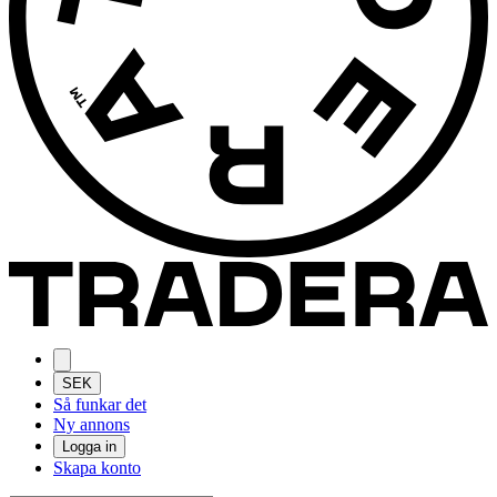
SEK
Så funkar det
Ny annons
Logga in
Skapa konto