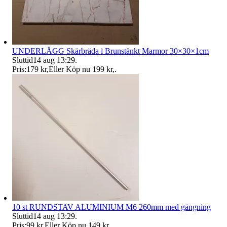
UNDERLÄGG Skärbräda i Brunstänkt Marmor 30×30×1cm
Sluttid
14 aug 13:29
.
Pris:
179 kr
,
Eller Köp nu
199 kr
,
.
10 st RUNDSTAV ALUMINIUM M6 260mm med gängning
Sluttid
14 aug 13:29
.
Pris:
99 kr
,
Eller Köp nu
149 kr
,
.