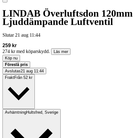
LINDAB Överluftsdon 120mm
Ljuddämpande Luftventil
Slutar
21 aug 11:44
259 kr
274 kr med köparskydd.
Läs mer
Köp nu
Föreslå pris
Avslutas
21 aug 11:44
Frakt
Från 52 kr
Avhämtning
Hultsfred, Sverige