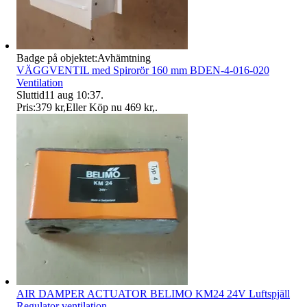
Badge på objektet:
Avhämtning
VÄGGVENTIL med Spirorör 160 mm BDEN-4-016-020
Ventilation
Sluttid
11 aug 10:37
.
Pris:
379 kr
,
Eller Köp nu
469 kr
,
.
AIR DAMPER ACTUATOR BELIMO KM24 24V Luftspjäll
Regulator ventilation