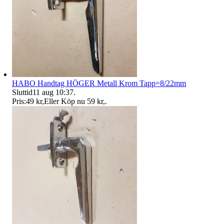
HABO Handtag HÖGER Metall Krom Tapp=8/22mm
Sluttid
11 aug 10:37
.
Pris:
49 kr
,
Eller Köp nu
59 kr
,
.