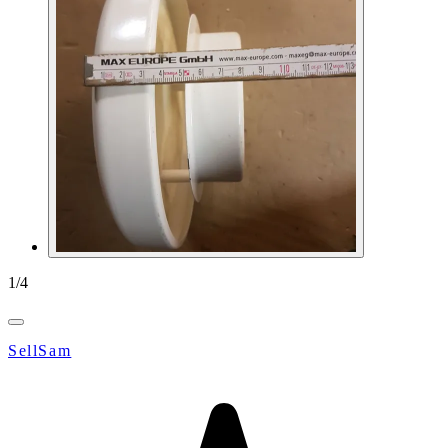
1
/
4
SellSam