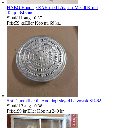
HABO Handtag RAK med Låsspärr Metall Krom
Tapp=8/43mm
Sluttid
11 aug 10:37
.
Pris:
59 kr
,
Eller Köp nu
69 kr
,
.
5 st Dammfilter till Andningsskydd halvmask SR-62
Sluttid
13 aug 10:38
.
Pris:
199 kr
,
Eller Köp nu
249 kr
,
.