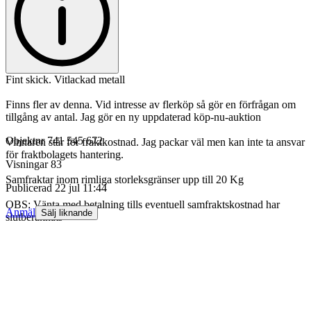
Fint skick. Vitlackad metall
Finns fler av denna. Vid intresse av flerköp så gör en förfrågan om
tillgång av antal. Jag gör en ny uppdaterad köp-nu-auktion
Objektnr
741 545 672
Vinnaren står för fraktkostnad. Jag packar väl men kan inte ta ansvar
för fraktbolagets hantering.
Visningar
83
Samfraktar inom rimliga storleksgränser upp till 20 Kg
Publicerad
22 jul 11:44
OBS: Vänta med betalning tills eventuell samfraktskostnad har
Anmäl
Sälj liknande
slutberäknats