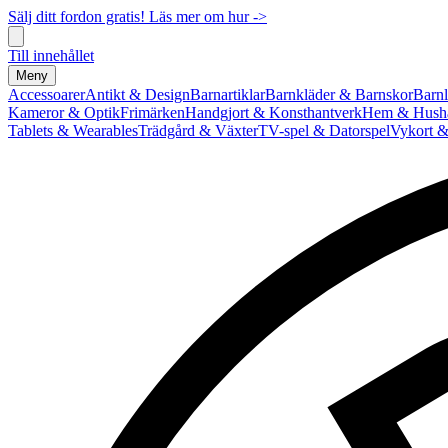
Sälj ditt fordon gratis! Läs mer om hur ->
Till innehållet
Meny
Accessoarer
Antikt & Design
Barnartiklar
Barnkläder & Barnskor
Barnl
Kameror & Optik
Frimärken
Handgjort & Konsthantverk
Hem & Hushå
Tablets & Wearables
Trädgård & Växter
TV-spel & Datorspel
Vykort &