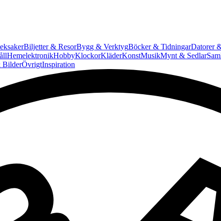
eksaker
Biljetter & Resor
Bygg & Verktyg
Böcker & Tidningar
Datorer &
ll
Hemelektronik
Hobby
Klockor
Kläder
Konst
Musik
Mynt & Sedlar
Saml
 Bilder
Övrigt
Inspiration