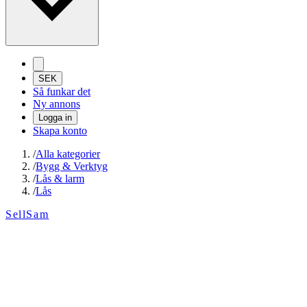
SEK
Så funkar det
Ny annons
Logga in
Skapa konto
/
Alla kategorier
/
Bygg & Verktyg
/
Lås & larm
/
Lås
SellSam