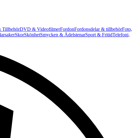
 Tillbehör
DVD & Videofilmer
Fordon
Fordonsdelar & tillbehör
Foto,
arsaker
Skor
Skönhet
Smycken & Ädelstenar
Sport & Fritid
Telefoni,