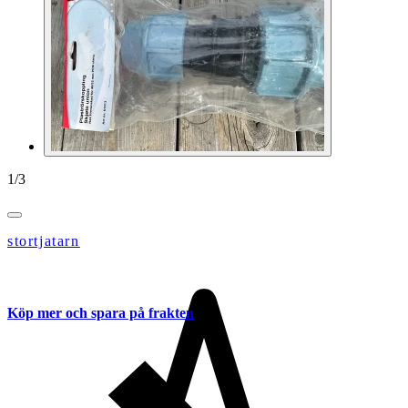
1
/
3
stortjatarn
Köp mer och spara på frakten