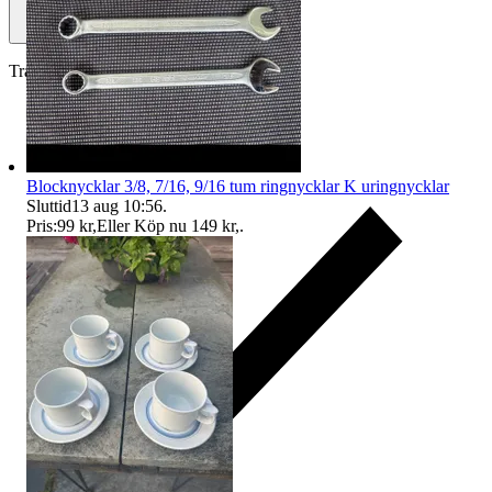
Traderas köparskydd
Blocknycklar 3/8, 7/16, 9/16 tum ringnycklar K uringnycklar
Sluttid
13 aug 10:56
.
Pris:
99 kr
,
Eller Köp nu
149 kr
,
.