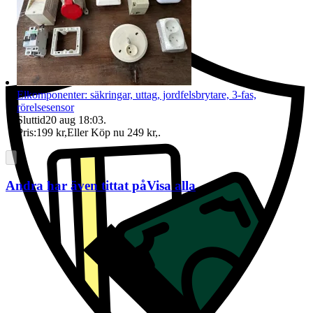
Ersättning om du inte får din vara
Elkomponenter: säkringar, uttag, jordfelsbrytare, 3-fas,
rörelsesensor
Sluttid
20 aug 18:03
.
Pris:
199 kr
,
Eller Köp nu
249 kr
,
.
Andra har även tittat på
Visa alla