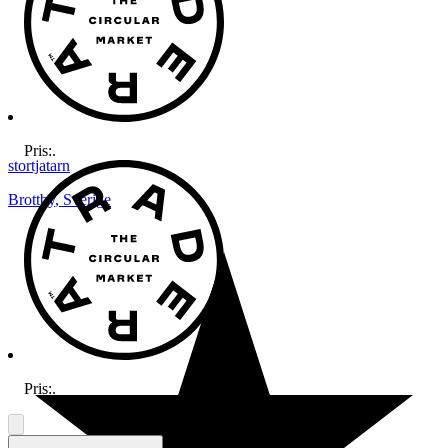
Pris:
.
stortjatarn
Brottby
,
Sverige
Pris:
.