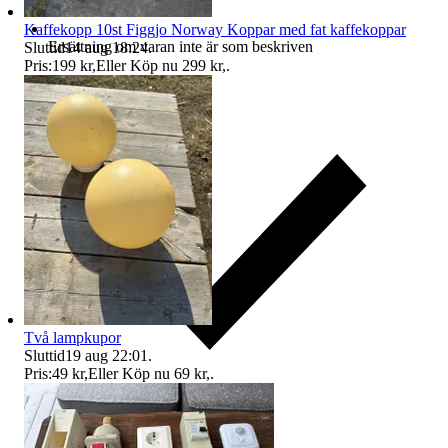
Kaffekopp 10st Figgjo Norway Koppar med fat kaffekoppar
Ersättning om varan inte är som beskriven
Sluttid
14 aug 18:24
.
Pris:
199 kr
,
Eller Köp nu
299 kr
,
.
Två lampkupor
Sluttid
19 aug 22:01
.
Pris:
49 kr
,
Eller Köp nu
69 kr
,
.