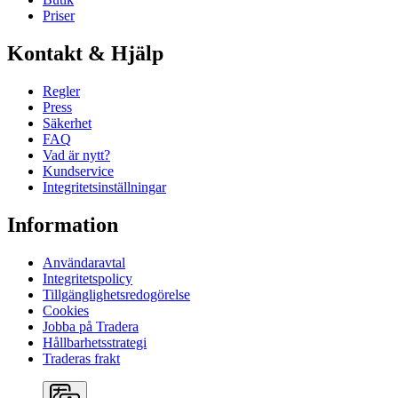
Priser
Kontakt & Hjälp
Regler
Press
Säkerhet
FAQ
Vad är nytt?
Kundservice
Integritetsinställningar
Information
Användaravtal
Integritetspolicy
Tillgänglighetsredogörelse
Cookies
Jobba på Tradera
Hållbarhetsstrategi
Traderas frakt