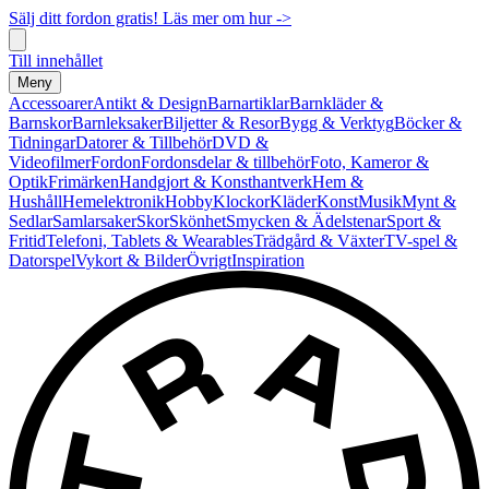
Sälj ditt fordon gratis! Läs mer om hur ->
Till innehållet
Meny
Accessoarer
Antikt & Design
Barnartiklar
Barnkläder &
Barnskor
Barnleksaker
Biljetter & Resor
Bygg & Verktyg
Böcker &
Tidningar
Datorer & Tillbehör
DVD &
Videofilmer
Fordon
Fordonsdelar & tillbehör
Foto, Kameror &
Optik
Frimärken
Handgjort & Konsthantverk
Hem &
Hushåll
Hemelektronik
Hobby
Klockor
Kläder
Konst
Musik
Mynt &
Sedlar
Samlarsaker
Skor
Skönhet
Smycken & Ädelstenar
Sport &
Fritid
Telefoni, Tablets & Wearables
Trädgård & Växter
TV-spel &
Datorspel
Vykort & Bilder
Övrigt
Inspiration