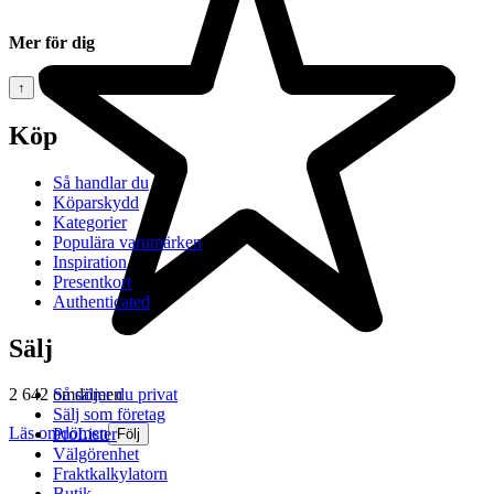
Mer för dig
↑
Köp
Så handlar du
Köparskydd
Kategorier
Populära varumärken
Inspiration
Presentkort
Authenticated
Sälj
2 642 omdömen
Så säljer du privat
Sälj som företag
Läs omdömen
ProLister
Följ
Välgörenhet
Fraktkalkylatorn
Butik