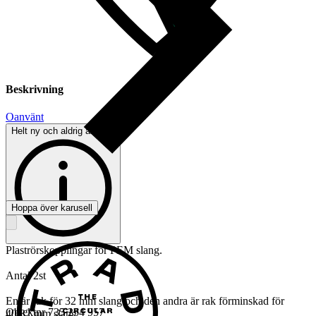
Beskrivning
Oanvänt
Helt ny och aldrig använd
Hoppa över karusell
Plaströrskopplingar för PEM slang.
Antal 2st
En är rak för 32 mm slang och den andra är rak förminskad för
Objektnr
735 254 957
40/32 mm slang.