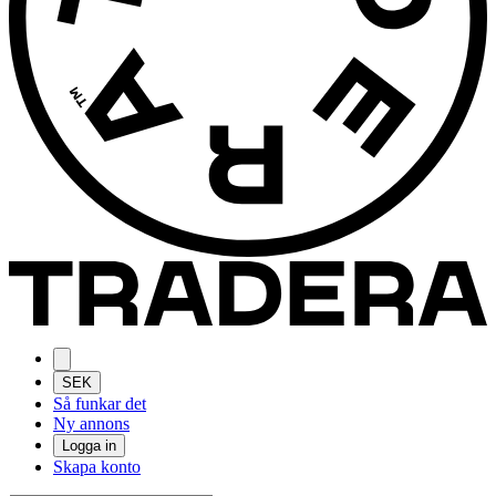
SEK
Så funkar det
Ny annons
Logga in
Skapa konto