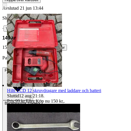
Avslutad
21 jun 13:44
Slutpris
∙
Visa bud
149 kr
158 kr med köparskydd.
Läs mer
Parfit vann auktionen
Frakt
Från 49 kr
Hilti TCD 12 skruvdragare med laddare och batteri
Sluttid
12 aug 21:18
.
Pris:
99 kr
,
Eller Köp nu
150 kr
,
.
Betalning
Via Tradera