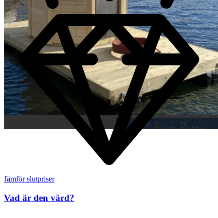
Jämför slutpriser
Vad är den värd?