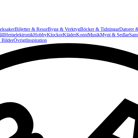
eksaker
Biljetter & Resor
Bygg & Verktyg
Böcker & Tidningar
Datorer &
ll
Hemelektronik
Hobby
Klockor
Kläder
Konst
Musik
Mynt & Sedlar
Saml
 Bilder
Övrigt
Inspiration