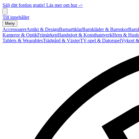
Sälj ditt fordon gratis! Läs mer om hur ->
Till innehållet
Meny
Accessoarer
Antikt & Design
Barnartiklar
Barnkläder & Barnskor
Barnl
Kameror & Optik
Frimärken
Handgjort & Konsthantverk
Hem & Hushå
Tablets & Wearables
Trädgård & Växter
TV-spel & Datorspel
Vykort &