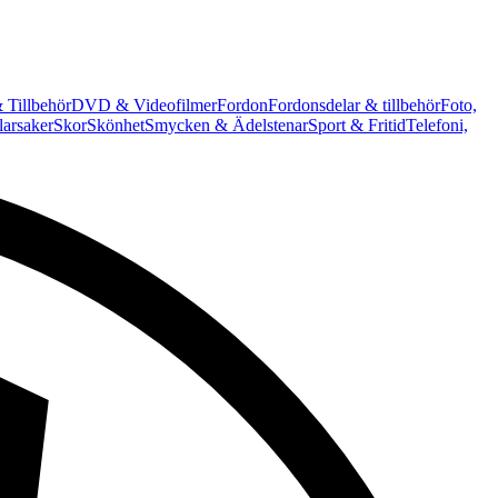
 Tillbehör
DVD & Videofilmer
Fordon
Fordonsdelar & tillbehör
Foto,
arsaker
Skor
Skönhet
Smycken & Ädelstenar
Sport & Fritid
Telefoni,