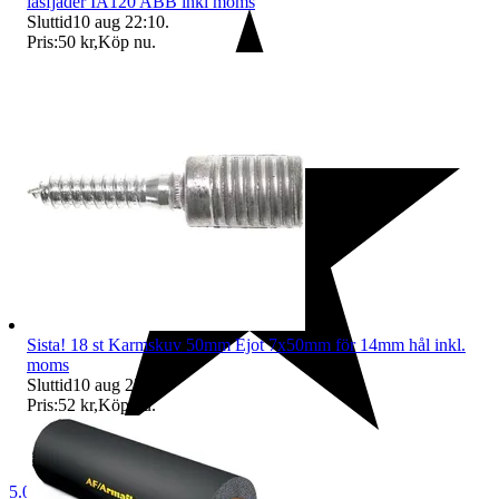
låsfjäder IA120 ABB inkl moms
Sluttid
10 aug 22:10
.
Pris:
50 kr
,
Köp nu
.
Sista! 18 st Karmskuv 50mm Ejot 7x50mm för 14mm hål inkl.
moms
Sluttid
10 aug 22:10
.
Pris:
52 kr
,
Köp nu
.
5.0