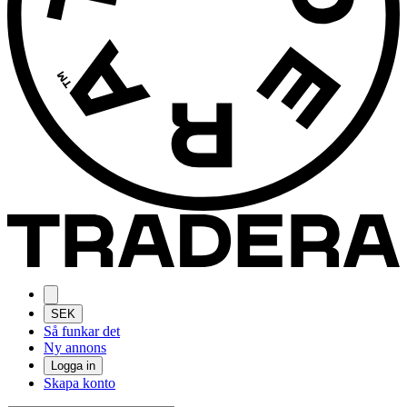
SEK
Så funkar det
Ny annons
Logga in
Skapa konto