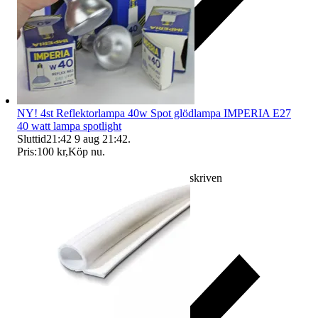
NY! 4st Reflektorlampa 40w Spot glödlampa IMPERIA E27
40 watt lampa spotlight
Sluttid
21:42
9 aug 21:42
.
Pris:
100 kr
,
Köp nu
.
Ersättning om varan inte är som beskriven