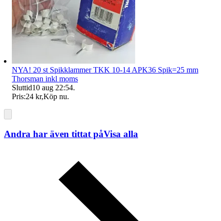
NYA! 20 st Spikklammer TKK 10-14 APK36 Spik=25 mm
Thorsman inkl moms
Sluttid
10 aug 22:54
.
Pris:
24 kr
,
Köp nu
.
Andra har även tittat på
Visa alla