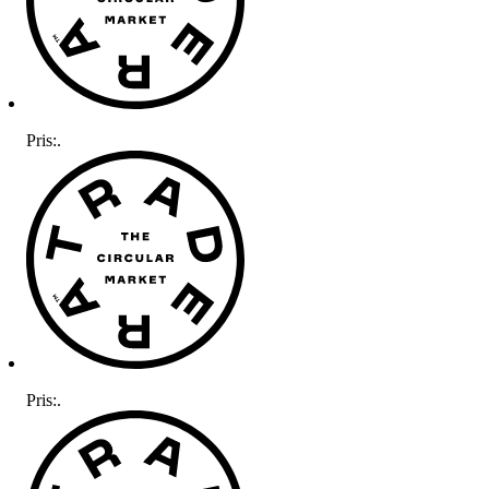
Pris:
.
Pris:
.