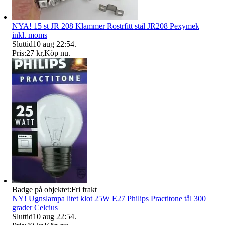
NYA! 15 st JR 208 Klammer Rostrfitt stål JR208 Pexymek
inkl. moms
Sluttid
10 aug 22:54
.
Pris:
27 kr
,
Köp nu
.
Badge på objektet:
Fri frakt
NY! Ugnslampa litet klot 25W E27 Philips Practitone tål 300
grader Celcius
Sluttid
10 aug 22:54
.