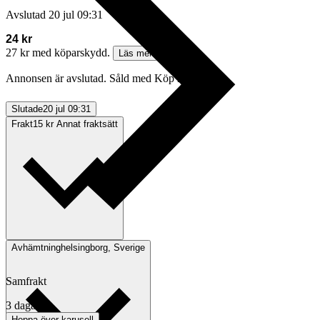
Avslutad
20 jul 09:31
24 kr
27 kr med köparskydd.
Läs mer
Annonsen är avslutad. Såld med Köp nu.
Slutade
20 jul 09:31
Frakt
15 kr Annat fraktsätt
Avhämtning
helsingborg, Sverige
Samfrakt
3 dagar
Hoppa över karusell