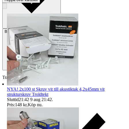
Betalning
Via Tradera
Traderas köparskydd
NYA! 2x100 st Skruv vit till akustiktak 4,2x45mm vit
strukturskruv Troldtekt
Sluttid
21:42
9 aug 21:42
.
Pris:
148 kr
,
Köp nu
.