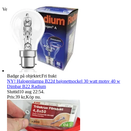
Verifierad
Badge på objektet:
Fri frakt
NY! Halogenlampa B22d bajonettsockel 30 watt motsv 40 w
Dimbar B22 Radium
Sluttid
10 aug 22:54
.
Pris:
39 kr
,
Köp nu
.