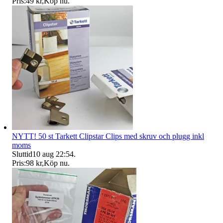
Pris:
49 kr
,
Köp nu
.
NYTT! 50 st Tarkett Clipstar Clips med skruv och plugg inkl
moms
Sluttid
10 aug 22:54
.
Pris:
98 kr
,
Köp nu
.