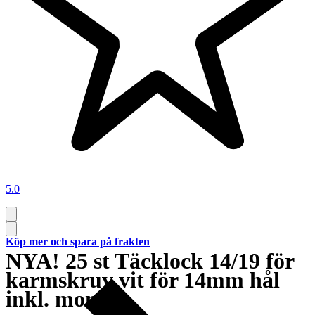
5.0
Köp mer och spara på frakten
NYA! 25 st Täcklock 14/19 för
karmskruv vit för 14mm hål
inkl. moms