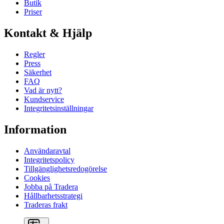
Butik
Priser
Kontakt & Hjälp
Regler
Press
Säkerhet
FAQ
Vad är nytt?
Kundservice
Integritetsinställningar
Information
Användaravtal
Integritetspolicy
Tillgänglighetsredogörelse
Cookies
Jobba på Tradera
Hållbarhetsstrategi
Traderas frakt