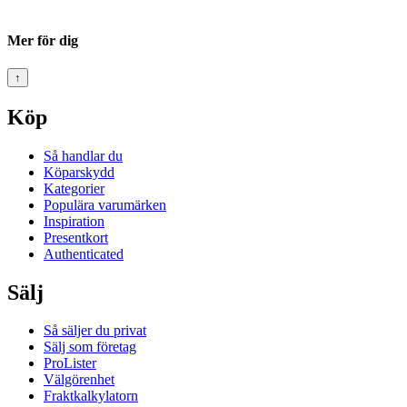
Mer för dig
↑
Köp
Så handlar du
Köparskydd
Kategorier
Populära varumärken
Inspiration
Presentkort
Authenticated
Sälj
Så säljer du privat
Sälj som företag
ProLister
Välgörenhet
Fraktkalkylatorn