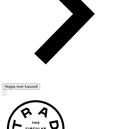
Hoppa över karusell