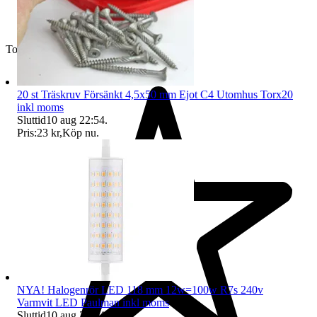
Toppsäljare
20 st Träskruv Försänkt 4,5x50 mm Ejot C4 Utomhus Torx20
inkl moms
Sluttid
10 aug 22:54
.
Pris:
23 kr
,
Köp nu
.
NYA! Halogenrör LED 118 mm 12w=100w R7s 240v
Varmvit LED Paulman inkl moms
Sluttid
10 aug 22:54
.