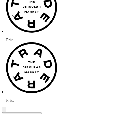
Pris:
.
Pris:
.