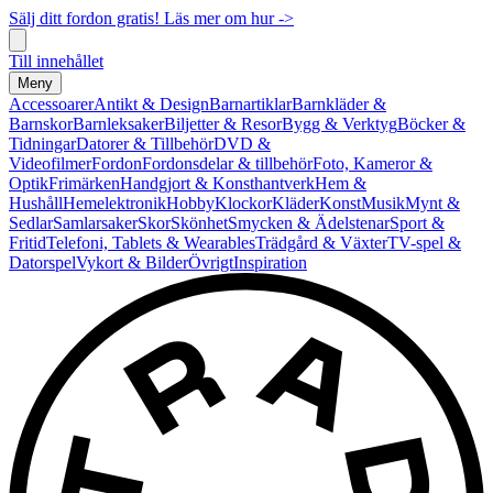
Sälj ditt fordon gratis! Läs mer om hur ->
Till innehållet
Meny
Accessoarer
Antikt & Design
Barnartiklar
Barnkläder &
Barnskor
Barnleksaker
Biljetter & Resor
Bygg & Verktyg
Böcker &
Tidningar
Datorer & Tillbehör
DVD &
Videofilmer
Fordon
Fordonsdelar & tillbehör
Foto, Kameror &
Optik
Frimärken
Handgjort & Konsthantverk
Hem &
Hushåll
Hemelektronik
Hobby
Klockor
Kläder
Konst
Musik
Mynt &
Sedlar
Samlarsaker
Skor
Skönhet
Smycken & Ädelstenar
Sport &
Fritid
Telefoni, Tablets & Wearables
Trädgård & Växter
TV-spel &
Datorspel
Vykort & Bilder
Övrigt
Inspiration