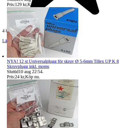
Pris:
129 kr
,
Köp nu
.
4 872 omdömen
Läs omdömen
Följ
NYA! 12 st Universalplugg för skruv Ø 5-6mm Tillex UP K 8
Skruvplugg inkl. moms
Sluttid
10 aug 22:54
.
Pris:
24 kr
,
Köp nu
.