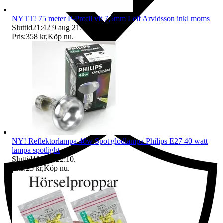
NYTT! 75 meter P-Profil vit 7,5mm Leif Arvidsson inkl moms
Sluttid
21:42
9 aug 21:42
.
Pris:
358 kr
,
Köp nu
.
Ersättning om du inte får din vara
NY! Reflektorlampa 40w Spot glödlampa Philips E27 40 watt
lampa spotlight
Sluttid
10 aug 22:10
.
Pris:
25 kr
,
Köp nu
.