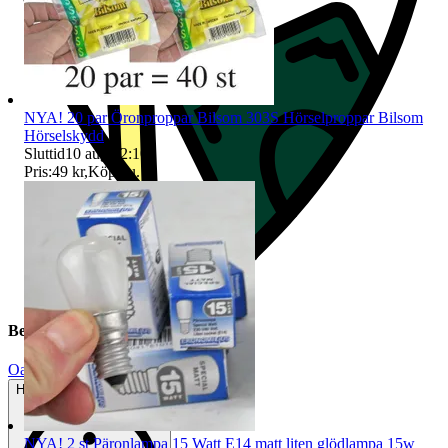
NYA! 20 par Öronproppar Bilsom 303S Hörselproppar Bilsom
Hörselskydd
Sluttid
10 aug 22:10
.
Pris:
49 kr
,
Köp nu
.
Beskrivning
Oanvänt
Helt ny och aldrig använd
NYA! 2 st Päronlampa 15 Watt E14 matt liten glödlampa 15w