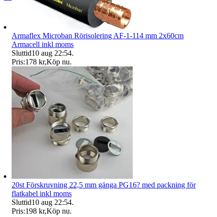
Armaflex Microban Rörisolering AF-1-114 mm 2x60cm
Armacell inkl moms
Sluttid
10 aug 22:54
.
Pris:
178 kr
,
Köp nu
.
20st Förskruvning 22,5 mm gänga PG16? med packning för
flatkabel inkl moms
Sluttid
10 aug 22:54
.
Pris:
198 kr
,
Köp nu
.