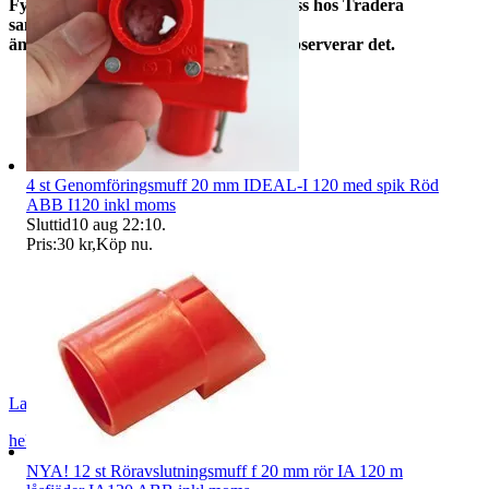
Fyndgross, Lampgross och Studentgross hos Tradera
samfraktar. Om du köper från mer
än en skicka ett meddelande så att vi observerar det.
4 st Genomföringsmuff 20 mm IDEAL-I 120 med spik Röd
ABB I120 inkl moms
Sluttid
10 aug 22:10
.
Pris:
30 kr
,
Köp nu
.
Lampgross
helsingborg
,
Sverige
NYA! 12 st Röravslutningsmuff f 20 mm rör IA 120 m