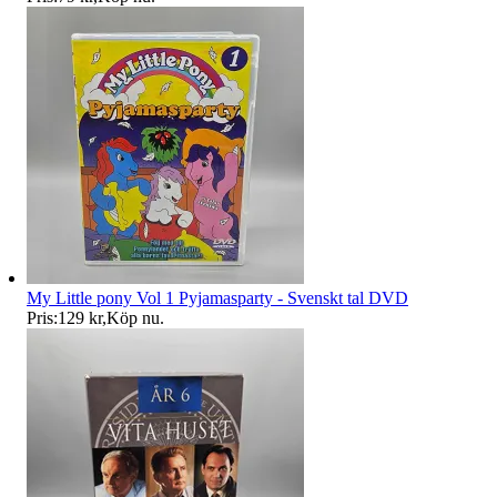
My Little pony Vol 1 Pyjamasparty - Svenskt tal DVD
Pris:
129 kr
,
Köp nu
.