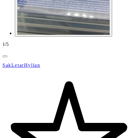
1
/
5
SakLetarHyllan