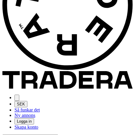
SEK
Så funkar det
Ny annons
Logga in
Skapa konto