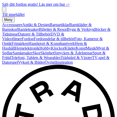
Sälj ditt fordon gratis! Läs mer om hur ->
Till innehållet
Meny
Accessoarer
Antikt & Design
Barnartiklar
Barnkläder &
Barnskor
Barnleksaker
Biljetter & Resor
Bygg & Verktyg
Böcker &
Tidningar
Datorer & Tillbehör
DVD &
Videofilmer
Fordon
Fordonsdelar & tillbehör
Foto, Kameror &
Optik
Frimärken
Handgjort & Konsthantverk
Hem &
Hushåll
Hemelektronik
Hobby
Klockor
Kläder
Konst
Musik
Mynt &
Sedlar
Samlarsaker
Skor
Skönhet
Smycken & Ädelstenar
Sport &
Fritid
Telefoni, Tablets & Wearables
Trädgård & Växter
TV-spel &
Datorspel
Vykort & Bilder
Övrigt
Inspiration