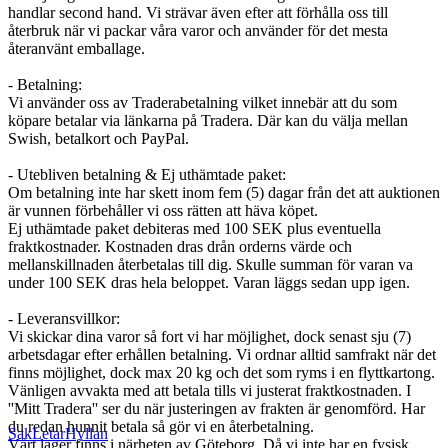
handlar second hand. Vi strävar även efter att förhålla oss till
återbruk när vi packar våra varor och använder för det mesta
återanvänt emballage.
- Betalning:
Vi använder oss av Traderabetalning vilket innebär att du som
köpare betalar via länkarna på Tradera. Där kan du välja mellan
Swish, betalkort och PayPal.
- Utebliven betalning & Ej uthämtade paket:
Om betalning inte har skett inom fem (5) dagar från det att auktionen
är vunnen förbehåller vi oss rätten att häva köpet.
Ej uthämtade paket debiteras med 100 SEK plus eventuella
fraktkostnader. Kostnaden dras drån orderns värde och
mellanskillnaden återbetalas till dig. Skulle summan för varan va
under 100 SEK dras hela beloppet. Varan läggs sedan upp igen.
- Leveransvillkor:
Vi skickar dina varor så fort vi har möjlighet, dock senast sju (7)
arbetsdagar efter erhållen betalning. Vi ordnar alltid samfrakt när det
finns möjlighet, dock max 20 kg och det som ryms i en flyttkartong.
Vänligen avvakta med att betala tills vi justerat fraktkostnaden. I
''Mitt Tradera'' ser du när justeringen av frakten är genomförd. Har
du redan hunnit betala så gör vi en återbetalning.
SakLetarHyllan
Vårt lager finns i närheten av Göteborg. Då vi inte har en fysisk