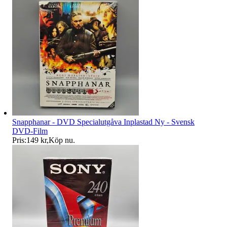
Snapphanar - DVD Specialutgåva Inplastad Ny - Svensk
DVD-Film
Pris:
149 kr
,
Köp nu
.