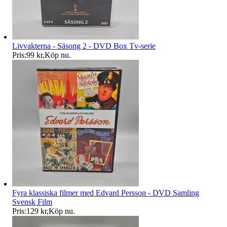
Livvakterna - Säsong 2 - DVD Box Tv-serie
Pris:
99 kr
,
Köp nu
.
Fyra klassiska filmer med Edvard Persson - DVD Samling
Svensk Film
Pris:
129 kr
,
Köp nu
.