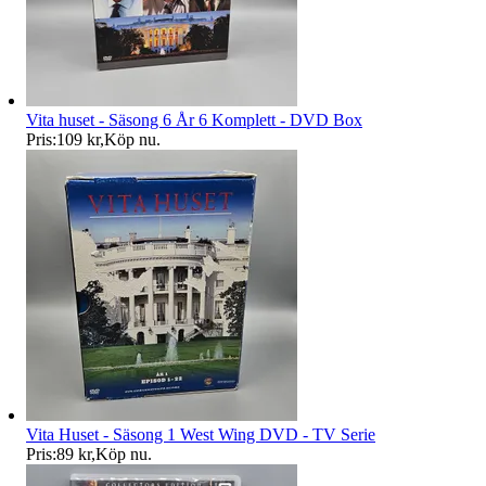
Vita huset - Säsong 6 År 6 Komplett - DVD Box
Pris:
109 kr
,
Köp nu
.
Vita Huset - Säsong 1 West Wing DVD - TV Serie
Pris:
89 kr
,
Köp nu
.