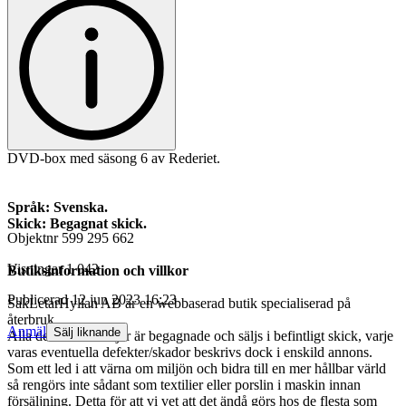
DVD-box med säsong 6 av Rederiet.
Språk: Svenska.
Skick: Begagnat skick.
Objektnr
599 295 662
Visningar
1 042
Butiksinformation och villkor
Publicerad
12 jun 2023 16:23
SakLetarHyllan AB är en webbaserad butik specialiserad på
återbruk.
Anmäl
Sälj liknande
Alla de varor vi säljer är begagnade och säljs i befintligt skick, varje
varas eventuella defekter/skador beskrivs dock i enskild annons.
Som ett led i att värna om miljön och bidra till en mer hållbar värld
så rengörs inte sådant som textilier eller porslin i maskin innan
försäljning. Detta för att vi vet att det ändå görs hos de flesta som