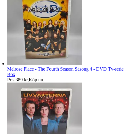
Melrose Place - The Fourth Season Säsong 4 - DVD Tv-serie
Box
Pris:
389 kr
,
Köp nu
.