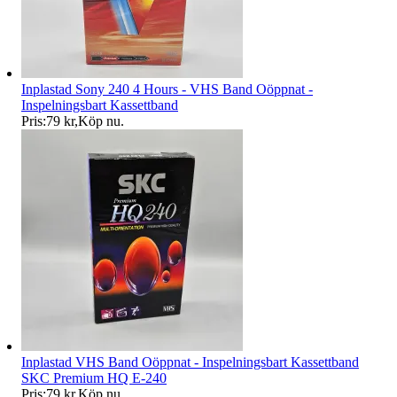
Inplastad Sony 240 4 Hours - VHS Band Oöppnat -
Inspelningsbart Kassettband
Pris:
79 kr
,
Köp nu
.
Inplastad VHS Band Oöppnat - Inspelningsbart Kassettband
SKC Premium HQ E-240
Pris:
79 kr
,
Köp nu
.