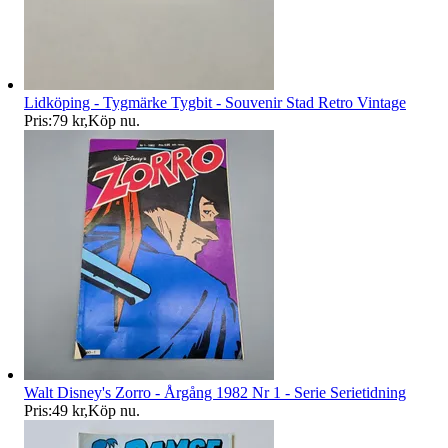
Lidköping - Tygmärke Tygbit - Souvenir Stad Retro Vintage
Pris:
79 kr
,
Köp nu
.
Walt Disney's Zorro - Årgång 1982 Nr 1 - Serie Serietidning
Pris:
49 kr
,
Köp nu
.