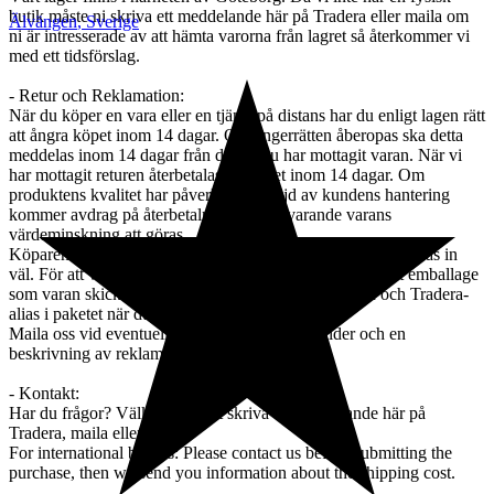
butik måste ni skriva ett meddelande här på Tradera eller maila om
Älvängen
,
Sverige
ni är intresserade av att hämta varorna från lagret så återkommer vi
med ett tidsförslag.
- Retur och Reklamation:
När du köper en vara eller en tjänst på distans har du enligt lagen rätt
att ångra köpet inom 14 dagar. Om ångerrätten åberopas ska detta
meddelas inom 14 dagar från det att du har mottagit varan. När vi
har mottagit returen återbetalas beloppet inom 14 dagar. Om
produktens kvalitet har påverkats till följd av kundens hantering
kommer avdrag på återbetalningen motsvarande varans
värdeminskning att göras.
Köparen står för returfrakten och ansvarar för att varan packas in
väl. För att värna om miljön får du gärna återanvända det emballage
som varan skickades i. Bifoga en lapp med ditt namn och Tradera-
alias i paketet när du skickar tillbaka varan.
Maila oss vid eventuell reklamation. Bifoga bilder och en
beskrivning av reklamationsskälet.
- Kontakt:
Har du frågor? Välkommen att skriva ett meddelande här på
Tradera, maila eller ringa.
For international buyers: Please contact us before submitting the
purchase, then we send you information about the shipping cost.