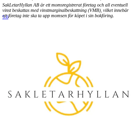
SakLetarHyllan AB är ett momsregistrerat företag och all eventuell
vinst beskattas med vinstmarginalbeskattning (VMB), vilket innebär
att företag inte ska ta upp momsen för köpet i sin bokföring.
5.0