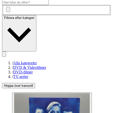
Filtrera efter kategori
/
Alla kategorier
/
DVD & Videofilmer
/
DVD-filmer
/
TV-serier
Hoppa över karusell