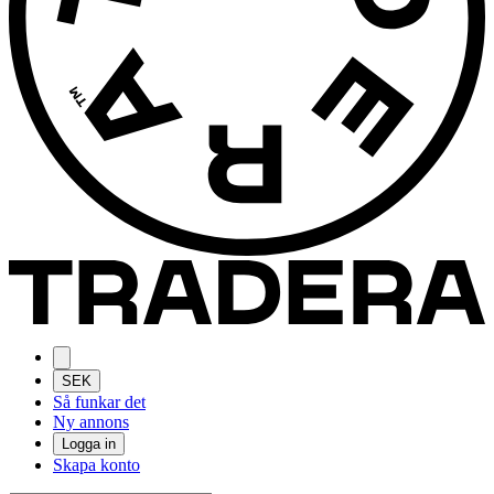
SEK
Så funkar det
Ny annons
Logga in
Skapa konto