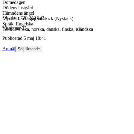
Domedagen
Dödens lustgård
Hämndens ängel
Objektnr
730 240 842
Mycket bra begagnat skick (Nyskick)
Språk: Engelska
Visningar
33
Text: Svenska, norska, danska, finska, isländska
Publicerad
5 maj 18:41
Anmäl
Sälj liknande