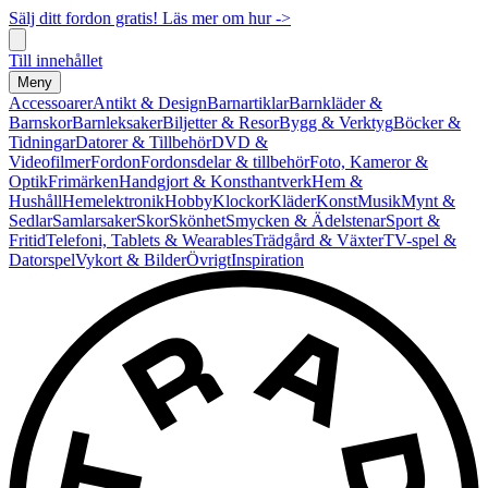
Sälj ditt fordon gratis! Läs mer om hur ->
Till innehållet
Meny
Accessoarer
Antikt & Design
Barnartiklar
Barnkläder &
Barnskor
Barnleksaker
Biljetter & Resor
Bygg & Verktyg
Böcker &
Tidningar
Datorer & Tillbehör
DVD &
Videofilmer
Fordon
Fordonsdelar & tillbehör
Foto, Kameror &
Optik
Frimärken
Handgjort & Konsthantverk
Hem &
Hushåll
Hemelektronik
Hobby
Klockor
Kläder
Konst
Musik
Mynt &
Sedlar
Samlarsaker
Skor
Skönhet
Smycken & Ädelstenar
Sport &
Fritid
Telefoni, Tablets & Wearables
Trädgård & Växter
TV-spel &
Datorspel
Vykort & Bilder
Övrigt
Inspiration