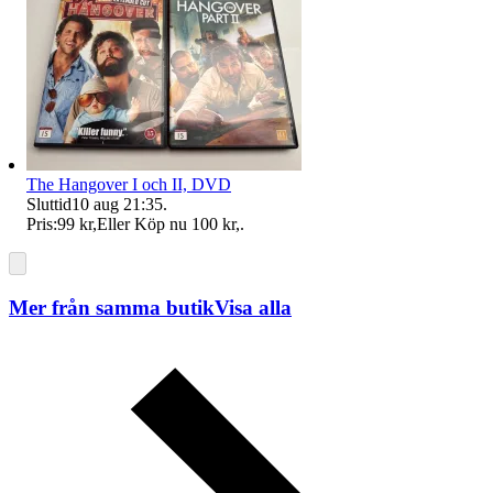
The Hangover I och II, DVD
Sluttid
10 aug 21:35
.
Pris:
99 kr
,
Eller Köp nu
100 kr
,
.
Mer från samma butik
Visa alla