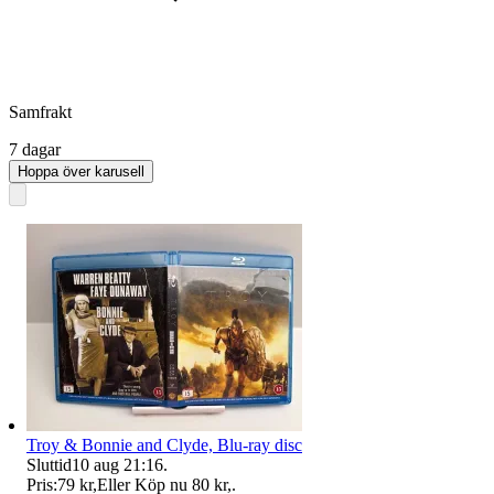
Samfrakt
7 dagar
Hoppa över karusell
Troy & Bonnie and Clyde, Blu-ray disc
Sluttid
10 aug 21:16
.
Pris:
79 kr
,
Eller Köp nu
80 kr
,
.