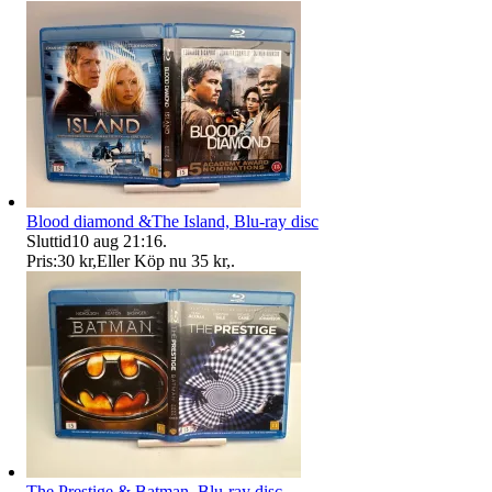
Blood diamond &The Island, Blu-ray disc
Sluttid
10 aug 21:16
.
Pris:
30 kr
,
Eller Köp nu
35 kr
,
.
The Prestige & Batman, Blu-ray disc