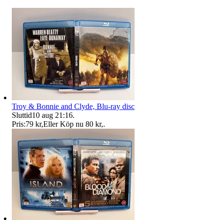
Troy & Bonnie and Clyde, Blu-ray disc
Sluttid
10 aug 21:16
.
Pris:
79 kr
,
Eller Köp nu
80 kr
,
.