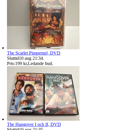
The Scarlet Pimpernel, DVD
Sluttid
10 aug 21:34
.
Pris:
199 kr
,
Ledande bud
.
The Hangover I och II, DVD
Sluttid
10 aug 21:35
.