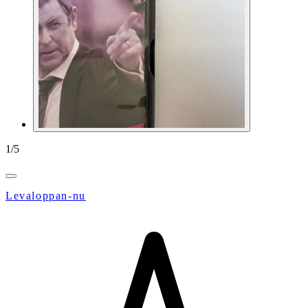
1
/
5
Levaloppan-nu