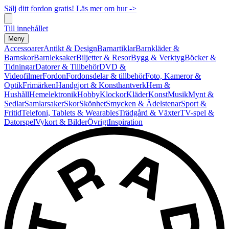
Sälj ditt fordon gratis! Läs mer om hur ->
Till innehållet
Meny
Accessoarer
Antikt & Design
Barnartiklar
Barnkläder &
Barnskor
Barnleksaker
Biljetter & Resor
Bygg & Verktyg
Böcker &
Tidningar
Datorer & Tillbehör
DVD &
Videofilmer
Fordon
Fordonsdelar & tillbehör
Foto, Kameror &
Optik
Frimärken
Handgjort & Konsthantverk
Hem &
Hushåll
Hemelektronik
Hobby
Klockor
Kläder
Konst
Musik
Mynt &
Sedlar
Samlarsaker
Skor
Skönhet
Smycken & Ädelstenar
Sport &
Fritid
Telefoni, Tablets & Wearables
Trädgård & Växter
TV-spel &
Datorspel
Vykort & Bilder
Övrigt
Inspiration