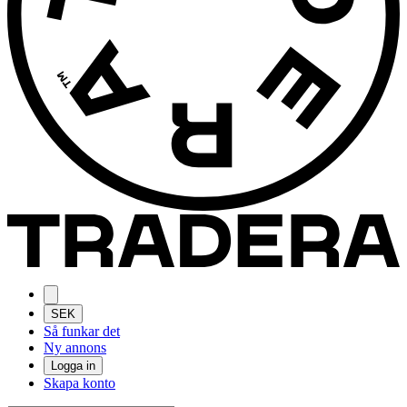
SEK
Så funkar det
Ny annons
Logga in
Skapa konto