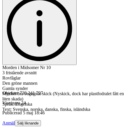
Morden i Midsomer Nr 10
3 fristående avsnitt
Rovfåglar
Den gröne mannen
Gamla synder
Objektnr
730 241 797
Mycket bra begagnat skick (Nyskick, dock har plastfodralet fått en
liten skada)
Visningar
24
Språk: Engelska
Text: Svenska, norska, danska, finska, isländska
Publicerad
5 maj 18:46
Anmäl
Sälj liknande