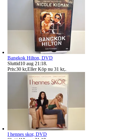
Bangkok Hilton, DVD
Sluttid
10 aug 21:18
.
Pris:
30 kr
,
Eller Köp nu
31 kr
,
.
I hennes skor, DVD