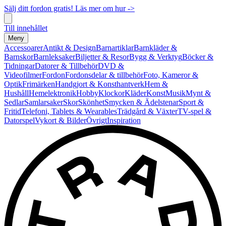
Sälj ditt fordon gratis! Läs mer om hur ->
Till innehållet
Meny
Accessoarer
Antikt & Design
Barnartiklar
Barnkläder &
Barnskor
Barnleksaker
Biljetter & Resor
Bygg & Verktyg
Böcker &
Tidningar
Datorer & Tillbehör
DVD &
Videofilmer
Fordon
Fordonsdelar & tillbehör
Foto, Kameror &
Optik
Frimärken
Handgjort & Konsthantverk
Hem &
Hushåll
Hemelektronik
Hobby
Klockor
Kläder
Konst
Musik
Mynt &
Sedlar
Samlarsaker
Skor
Skönhet
Smycken & Ädelstenar
Sport &
Fritid
Telefoni, Tablets & Wearables
Trädgård & Växter
TV-spel &
Datorspel
Vykort & Bilder
Övrigt
Inspiration