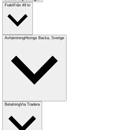
Frakt
Från 49 kr
Avhämtning
Hisings Backa, Sverige
Betalning
Via Tradera