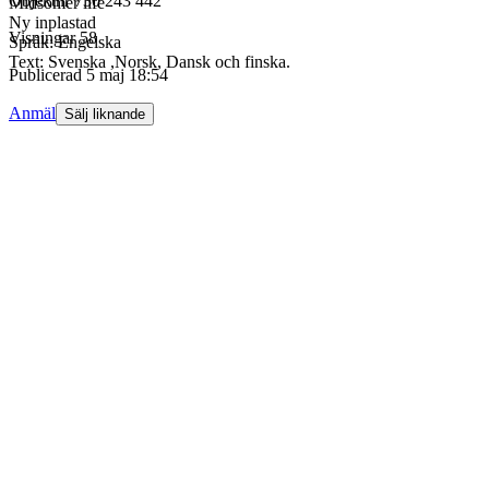
Objektnr
730 243 442
Midsomer life
Ny inplastad
Visningar
58
Språk: Engelska
Text: Svenska ,Norsk, Dansk och finska.
Publicerad
5 maj 18:54
Anmäl
Sälj liknande