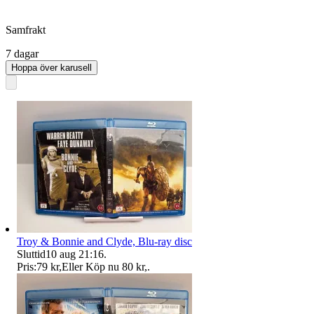
Samfrakt
7 dagar
Hoppa över karusell
Troy & Bonnie and Clyde, Blu-ray disc
Sluttid
10 aug 21:16
.
Pris:
79 kr
,
Eller Köp nu
80 kr
,
.