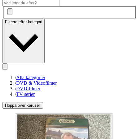
Filtrera efter kategori
/
Alla kategorier
/
DVD & Videofilmer
/
DVD-filmer
/
TV-serier
Hoppa över karusell