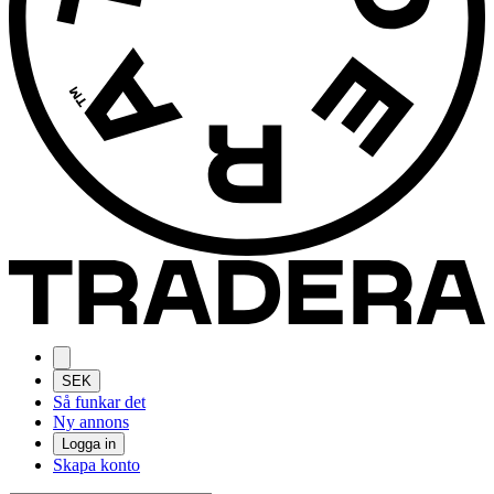
SEK
Så funkar det
Ny annons
Logga in
Skapa konto