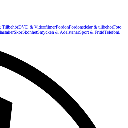
 Tillbehör
DVD & Videofilmer
Fordon
Fordonsdelar & tillbehör
Foto,
arsaker
Skor
Skönhet
Smycken & Ädelstenar
Sport & Fritid
Telefoni,