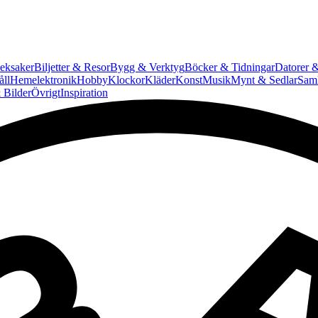
eksaker
Biljetter & Resor
Bygg & Verktyg
Böcker & Tidningar
Datorer &
ll
Hemelektronik
Hobby
Klockor
Kläder
Konst
Musik
Mynt & Sedlar
Saml
 Bilder
Övrigt
Inspiration