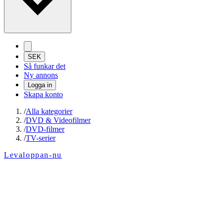
SEK
Så funkar det
Ny annons
Logga in
Skapa konto
/
Alla kategorier
/
DVD & Videofilmer
/
DVD-filmer
/
TV-serier
Levaloppan-nu