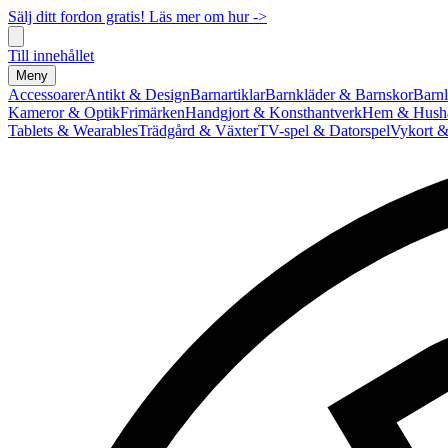
Sälj ditt fordon gratis! Läs mer om hur ->
Till innehållet
Meny
Accessoarer
Antikt & Design
Barnartiklar
Barnkläder & Barnskor
Barnl
Kameror & Optik
Frimärken
Handgjort & Konsthantverk
Hem & Hushå
Tablets & Wearables
Trädgård & Växter
TV-spel & Datorspel
Vykort &